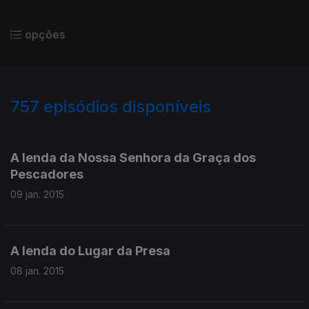
opções
757
episódios disponíveis
176804
174927
172792
171098
A lenda da Nossa Senhora da Graça dos
Pescadores
09 jan. 2015
A lenda do Lugar da Presa
08 jan. 2015