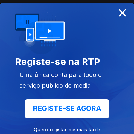
×
16 dez. 2014
A Lenda da Fidalga Branca.
15 dez. 2014
Registe-se na RTP
A Lenda da Fonte Boa.
12 dez. 2014
Uma única conta para todo o
serviço público de media
A Lenda do velho nome de Proença-a-Nova.
11 dez. 2014
REGISTE-SE AGORA
A Lenda da Praga de Gafanhotos.
Quero registar-me mais tarde