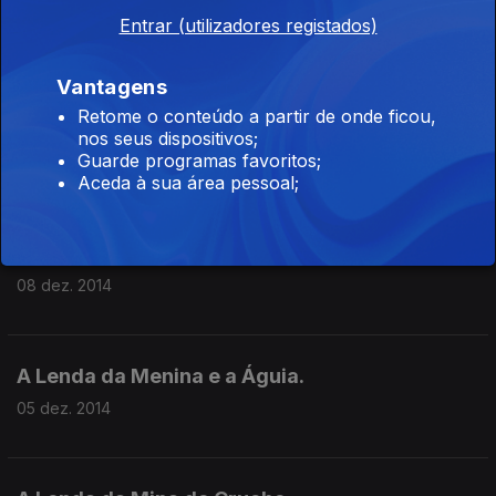
10 dez. 2014
Entrar (utilizadores registados)
Vantagens
A lenda da ponte que S. Gonçalo roubou ao
Retome o conteúdo a partir de onde ficou,
diabo
nos seus dispositivos;
Guarde programas favoritos;
09 dez. 2014
Aceda à sua área pessoal;
A lenda do crime da fonte
08 dez. 2014
A Lenda da Menina e a Águia.
05 dez. 2014