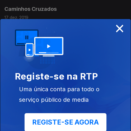
Caminhos Cruzados
17 dez. 2019
×
How Insensitive - Insensatez
16 dez. 2019
Registe-se na RTP
Human Behaviour
13 dez. 2019
Uma única conta para todo o
serviço público de media
Por Toda a Minha Vida
12 dez. 2019
REGISTE-SE AGORA