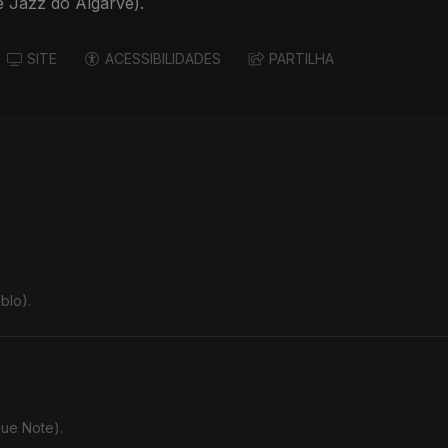
e Jazz do Algarve).
SITE
ACESSIBILIDADES
PARTILHA
blo).
lue Note).