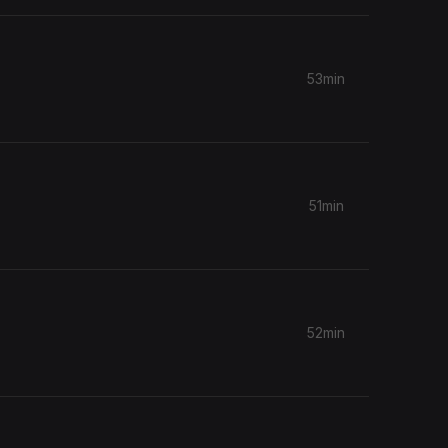
53min
51min
52min