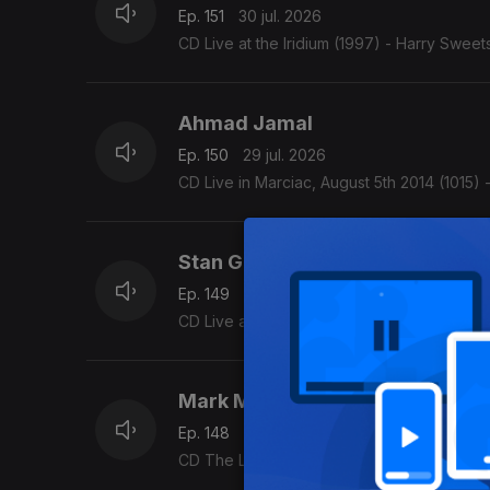
Ep. 151
30 jul. 2026
CD Live at the Iridium (1997) - Harry Sweet
Ahmad Jamal
Ep. 150
29 jul. 2026
CD Live in Marciac, August 5th 2014 (1015) 
Stan Getz
Ep. 149
28 jul. 2026
CD Live at Montmartre, Vol.1 (1985) - Stan
Mark Murphy
Ep. 148
27 jul. 2026
CD The Latin Porter (2000) - Mark Murphy 