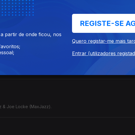
REGISTE-SE A
80 (1980) - Freddie Hubbard (Pablo).
 partir de onde ficou, nos
Quero registar-me mais tar
avoritos;
ssoal;
Entrar (utilizadores regista
M).
Paz & Joe Locke (MaxJazz).