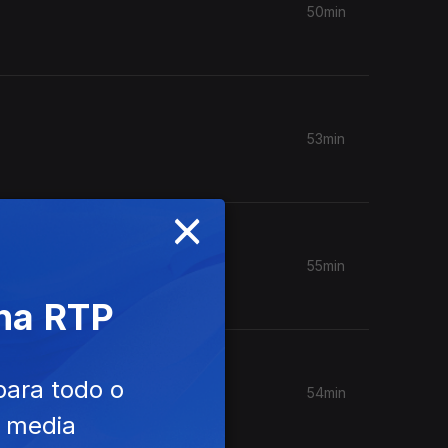
50min
53min
×
55min
 na RTP
para todo o
54min
e media