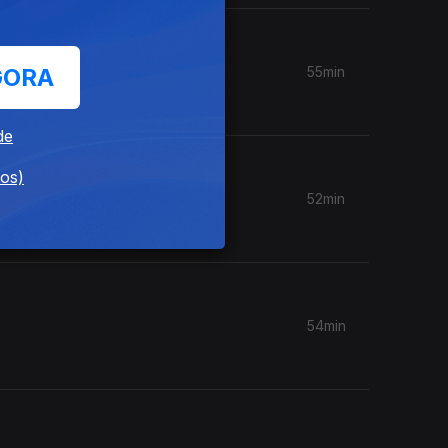
GORA
55min
de
dos)
52min
54min