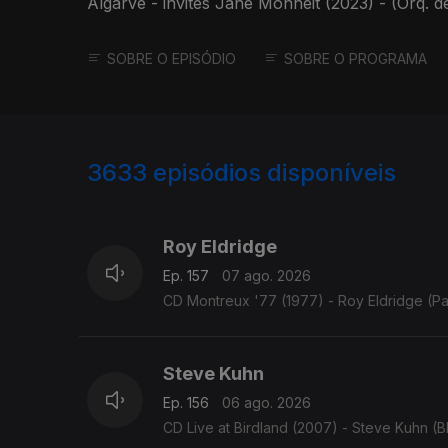
Algarve - invites Jane Monheit (2023) - (Orq. d
SOBRE O EPISÓDIO
SOBRE O PROGRAMA
3633
episódios disponíveis
941857
941839
Roy Eldridge
Ep. 157
07 ago. 2026
CD Montreux '77 (1977) - Roy Eldridge (Pa
Steve Kuhn
Ep. 156
06 ago. 2026
CD Live at Birdland (2007) - Steve Kuhn (B