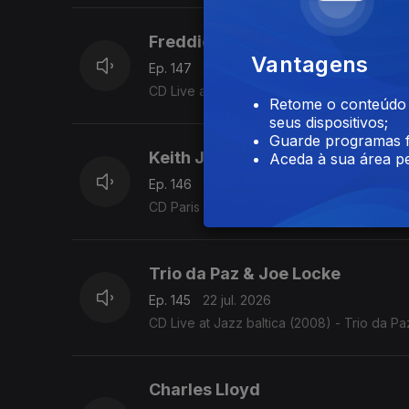
Freddie Hubbard
Vantagens
Ep. 147
24 jul. 2026
CD Live at the North Sea Jazz Festival, 19
Retome o conteúdo a
seus dispositivos;
Guarde programas f
Keith Jarrett
Aceda à sua área pe
Ep. 146
23 jul. 2026
CD Paris Concert (1990) - Keith Jarrett (EC
Trio da Paz & Joe Locke
Ep. 145
22 jul. 2026
CD Live at Jazz baltica (2008) - Trio da 
Charles Lloyd