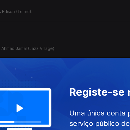
s Edison (Telarc).
- Ahmad Jamal (Jazz Village).
 Getz (SteepleChase).
Registe-se
Uma única conta 
serviço público d
(Go Jazz).