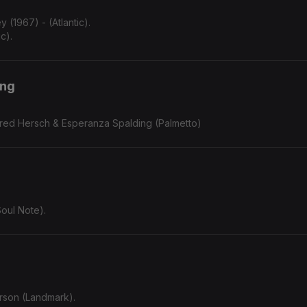
 (1967) - (Atlantic).
c).
ing
 Fred Hersch & Esperanza Spalding (Palmetto)
Soul Note).
rson (Landmark).