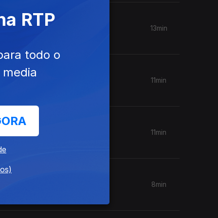
 na RTP
13min
para todo o
e media
11min
GORA
11min
de
dos)
8min