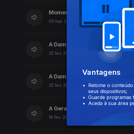
Momentos Multibanco
03 mar. 2020
A Dama das Caneças, Deusa da F
25 fev. 2020
Vantagens
A Dama das Caneças, Deusa da F
Retome o conteúdo a
25 fev. 2020
seus dispositivos;
Guarde programas f
Aceda à sua área pe
A Geração nã- nã - nã
18 fev. 2020