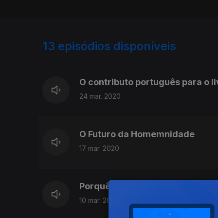
13
episódios disponíveis
449994
448618
O contributo português para o l
24 mar. 2020
O Futuro da Homemnidade
17 mar. 2020
Porquê Sandro 2000
10 mar. 2020