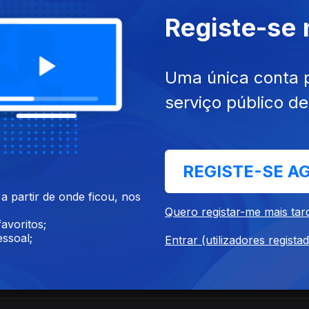
Registe-se
Uma única conta 
serviço público d
ertilidade
REGISTE-SE A
ertilidade
 partir de onde ficou, nos
Quero registar-me mais tar
avoritos;
ssoal;
Entrar (utilizadores regista