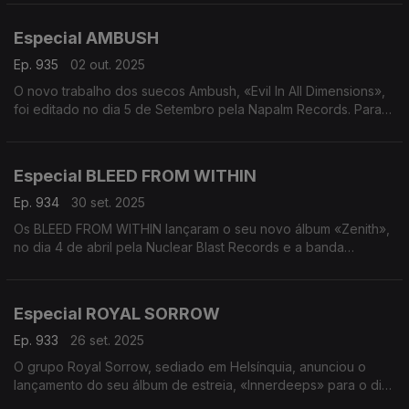
outubro. Misturando o peso do metal progressivo com
Between The Buried and Me - Absent Thereafter
modulações do Médio Oriente, precisão clássica moderna e
Especial AMBUSH
texturas eletrónicas imersivas, «Lifeblood» marca o seu
trabalho a solo mais audacioso e plenamente realizado até à
Ep. 935
02 out. 2025
data. A conversa é com Raphael Weinroth-Brown.
O novo trabalho dos suecos Ambush, «Evil In All Dimensions»,
foi editado no dia 5 de Setembro pela Napalm Records. Para
Alinhamento:
falar sobre o novo trabalho, a conversa é com o vocalista
Raphael Weinroth-Browne - Lifeblood
Oskar Jacobsson.
Entrevista com Raphael Weinroth-Browne
Raphael Weinroth-Browne - Pyre
Especial BLEED FROM WITHIN
Alinhamento:
Steve Morse Band - Break Through
Ambush - Come Angel of Night
Ep. 934
30 set. 2025
Entrevista com Oskar Jacobsson
Os BLEED FROM WITHIN lançaram o seu novo álbum «Zenith»,
Ambush - Maskirovka
no dia 4 de abril pela Nuclear Blast Records e a banda
Dolmen Gate - The Maze
regressa finalmente a Portugal na
Sintage - One With The Wind
sexta-feira, dia 3 de Outubro, para um concerto no LAV -
Phantom Spell - Evil Hand
Lisboa ao Vivo. Aproveitando o início da digressão, a
Especial ROYAL SORROW
conversa é com o baterista Ali Richardson.
Ep. 933
26 set. 2025
Alinhamento:
O grupo Royal Sorrow, sediado em Helsínquia, anunciou o
Bleed From Within - In Place Of Your Halo
lançamento do seu álbum de estreia, «Innerdeeps» para o dia
Entrevista com Ali Richardson
26 de Setembro através da InsideOut Music.