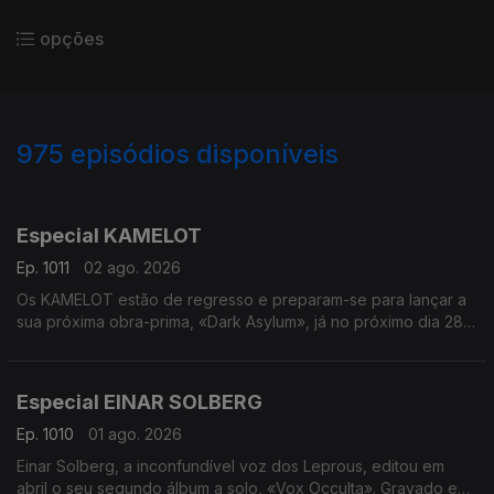
opções
975
episódios disponíveis
936346
928897
918985
908363
895392
882443
875661
Especial KAMELOT
Ep. 1011
02 ago. 2026
Os KAMELOT estão de regresso e preparam-se para lançar a
sua próxima obra-prima, «Dark Asylum», já no próximo dia 28
de agosto com o carimbo da Napalm Records. Ambientado
num universo sombrio da era Neo-Vitoriana, o novo trabalho
convida-nos a cruzar os portões do «RavenHill Asylum» - uma
Especial EINAR SOLBERG
antiga catedral transformada num lugar onde a ciência, a fé e a
loucura se cruzam. Em entrevista, estivemos à conversa com o
Ep. 1010
01 ago. 2026
guitarrista Thomas Youngblood, que nos conta tudo sobre
Einar Solberg, a inconfundível voz dos Leprous, editou em
este novo capítulo da banda.
abril o seu segundo álbum a solo, «Vox Occulta». Gravado em