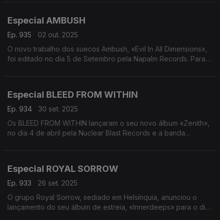
outubro. Misturando o peso do metal progressivo com
Between The Buried and Me - Absent Thereafter
modulações do Médio Oriente, precisão clássica moderna e
Especial AMBUSH
texturas eletrónicas imersivas, «Lifeblood» marca o seu
trabalho a solo mais audacioso e plenamente realizado até à
Ep. 935
02 out. 2025
data. A conversa é com Raphael Weinroth-Brown.
O novo trabalho dos suecos Ambush, «Evil In All Dimensions»,
foi editado no dia 5 de Setembro pela Napalm Records. Para
Alinhamento:
falar sobre o novo trabalho, a conversa é com o vocalista
Raphael Weinroth-Browne - Lifeblood
Oskar Jacobsson.
Entrevista com Raphael Weinroth-Browne
Raphael Weinroth-Browne - Pyre
Especial BLEED FROM WITHIN
Alinhamento:
Steve Morse Band - Break Through
Ambush - Come Angel of Night
Ep. 934
30 set. 2025
Entrevista com Oskar Jacobsson
Os BLEED FROM WITHIN lançaram o seu novo álbum «Zenith»,
Ambush - Maskirovka
no dia 4 de abril pela Nuclear Blast Records e a banda
Dolmen Gate - The Maze
regressa finalmente a Portugal na
Sintage - One With The Wind
sexta-feira, dia 3 de Outubro, para um concerto no LAV -
Phantom Spell - Evil Hand
Lisboa ao Vivo. Aproveitando o início da digressão, a
Especial ROYAL SORROW
conversa é com o baterista Ali Richardson.
Ep. 933
26 set. 2025
Alinhamento:
O grupo Royal Sorrow, sediado em Helsínquia, anunciou o
Bleed From Within - In Place Of Your Halo
lançamento do seu álbum de estreia, «Innerdeeps» para o dia
Entrevista com Ali Richardson
26 de Setembro através da InsideOut Music.