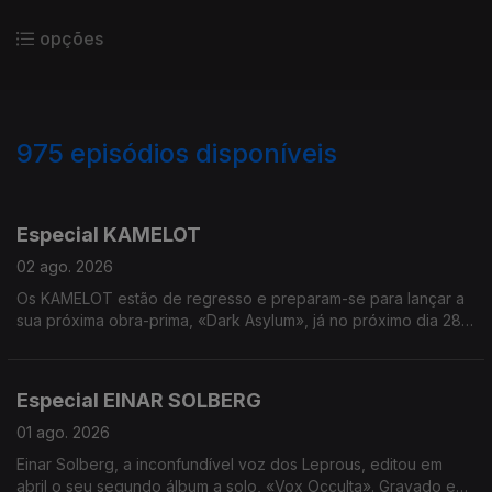
opções
975
episódios disponíveis
936346
928897
918985
908363
895392
882443
875661
Especial KAMELOT
02 ago. 2026
Os KAMELOT estão de regresso e preparam-se para lançar a
sua próxima obra-prima, «Dark Asylum», já no próximo dia 28
de agosto com o carimbo da Napalm Records. Ambientado
num universo sombrio da era Neo-Vitoriana, o novo trabalho
convida-nos a cruzar os portões do «RavenHill Asylum» - uma
Especial EINAR SOLBERG
antiga catedral transformada num lugar onde a ciência, a fé e a
loucura se cruzam. Em entrevista, estivemos à conversa com o
01 ago. 2026
guitarrista Thomas Youngblood, que nos conta tudo sobre
Einar Solberg, a inconfundível voz dos Leprous, editou em
este novo capítulo da banda.
abril o seu segundo álbum a solo, «Vox Occulta». Gravado em