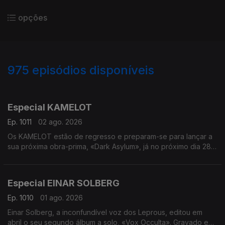
opções
975
episódios disponíveis
936346
928897
918985
908363
Especial KAMELOT
Ep. 1011
02 ago. 2026
Os KAMELOT estão de regresso e preparam-se para lançar a
sua próxima obra-prima, «Dark Asylum», já no próximo dia 28
de agosto com o carimbo da Napalm Records. Ambientado
num universo sombrio da era Neo-Vitoriana, o novo trabalho
convida-nos a cruzar os portões do «RavenHill Asylum» - uma
Especial EINAR SOLBERG
antiga catedral transformada num lugar onde a ciência, a fé e a
loucura se cruzam. Em entrevista, estivemos à conversa com o
Ep. 1010
01 ago. 2026
guitarrista Thomas Youngblood, que nos conta tudo sobre
Einar Solberg, a inconfundível voz dos Leprous, editou em
este novo capítulo da banda.
abril o seu segundo álbum a solo, «Vox Occulta». Gravado em