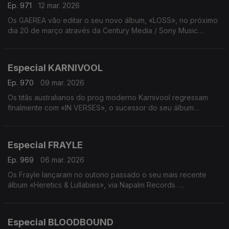
digressão europeia dos Kreator.
Ep. 971
12 mar. 2026
Angus McSix ft Van Canto - Dig Down
A conversa é com o guitarrista Gary Holt.
Ayreon - Everybody Dies (live)
Os GAEREA vão editar o seu novo álbum, «LOSS», no próximo
Masterplan - Through The Storm
dia 20 de março através da Century Media / Sony Music
Sabaton - Yamato
Portugal. Para falar sobre esta novidade, a conversa é com o
vocalista Alpha.
Especial KARNIVOOL
Alinhamento:
Gaerea - Submerged
Ep. 970
09 mar. 2026
Entrevista com Alpha
Os titãs australianos do prog moderno Karnivool regressam
Gaerea - Phoenix
finalmente com «IN VERSES», o sucessor do seu álbum
Venom - Lay Down Your Soul
amplamente respeitado e #1 na Austrália, «Asymmetry».
Belphegor - Scarlet Beast - Leviathan
O quarto álbum da banda demorou tanto a chegar que quase
se tornou um mito, mas depois de um ou dois falsos arranques
Especial FRAYLE
e um longo verão quente em estúdio, em Perth, ele está
finalmente aqui.
Ep. 969
06 mar. 2026
A entrevista é com o guitarrista Drew Goddard.
Os Frayle lançaram no outono passado o seu mais recente
álbum «Heretics & Lullabies», via Napalm Records.
Alinhamento:
O álbum recebeu elogios notáveis ? e a banda está prestes a
Karnivool - Drone
arrancar a sua próxima digressão pelos EUA como suporte das
Entrevista com Drew Goddard
Dogma!
Karnivool ft Guthrie Govan - Reanimation
Especial BLOODBOUND
Para ouvir a entrevista com a vocalista Gwyn Strang sobre este