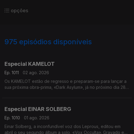
opções
975
episódios disponíveis
936346
928897
918985
908363
895392
882443
875661
868288
855305
Especial KAMELOT
Ep. 1011
02 ago. 2026
Os KAMELOT estão de regresso e preparam-se para lançar a
sua próxima obra-prima, «Dark Asylum», já no próximo dia 28
de agosto com o carimbo da Napalm Records. Ambientado
num universo sombrio da era Neo-Vitoriana, o novo trabalho
convida-nos a cruzar os portões do «RavenHill Asylum» - uma
Especial EINAR SOLBERG
antiga catedral transformada num lugar onde a ciência, a fé e a
loucura se cruzam. Em entrevista, estivemos à conversa com o
Ep. 1010
01 ago. 2026
guitarrista Thomas Youngblood, que nos conta tudo sobre
Einar Solberg, a inconfundível voz dos Leprous, editou em
este novo capítulo da banda.
abril o seu segundo álbum a solo, «Vox Occulta». Gravado em