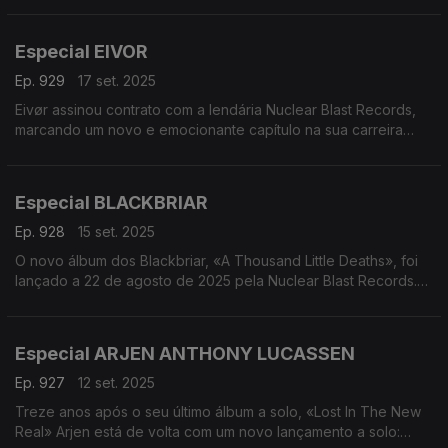
é com DarWin.
regresso a Portugal confirmado em Agosto de 2026 no festival
Milagre Metaleiro. Para sabermos mais sobre este disco, a
Alinhamento:
Especial EIVOR
conversa é com o guitarrista Greg Mackintosh.
DarWin - Loophole
Ep. 929
17 set. 2025
Entrevista DarWin
Alinhamento:
DarWin - Rising Distortion
Eivør assinou contrato com a lendária Nuclear Blast Records,
Paradise Lost - Serpent On The Cross
Dream Theater - Strange Deja Vu (live)
marcando um novo e emocionante capítulo na sua carreira
Entrevista com Greg Mackintosh
inovadora.
Paradise Lost - Lay a Wreath Upon The World
Conhecida pela sua voz poderosa, energia primitiva e
Moonspell - Vampiria (live)
composições que desafiam os géneros, Eivør a sua digressão
Especial BLACKBRIAR
europeia de 2025, que contará com a participação especial
de Ásgeir e o apoio de Elinborg - irmã de Eivør.
Ep. 928
15 set. 2025
Eivør passa por Portugal nos dias 4 e 5 de Outubro, Hard Club
O novo álbum dos Blackbriar, «A Thousand Little Deaths», foi
e República da Música, respectivamente. A conversa com é
lançado a 22 de agosto de 2025 pela Nuclear Blast Records.
Eivør.
Num disco produzido por Joost Van Den Broek, a conversa é
com a vocalista Zora e o baterista René para contarem tudo
Alinhamento:
sobre este novo trabalho da banda Neerlandesa.
Eivor - Enn
Especial ARJEN ANTHONY LUCASSEN
Entrevista com Eivor
Alinhamento:
Ep. 927
12 set. 2025
Eivor - Gaia
Blackbriar - Harpy
Wardruna - Birna
Treze anos após o seu último álbum a solo, «Lost In The New
Entrevista com Zora e René
Wardruna - Tretale
Real» Arjen está de volta com um novo lançamento a solo:
Blackbriar - My Lonely Crusade