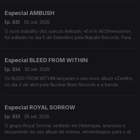
outubro. Misturando o peso do metal progressivo com
Between The Buried and Me - Absent Thereafter
modulações do Médio Oriente, precisão clássica moderna e
Especial AMBUSH
texturas eletrónicas imersivas, «Lifeblood» marca o seu
trabalho a solo mais audacioso e plenamente realizado até à
Ep. 935
02 out. 2025
data. A conversa é com Raphael Weinroth-Brown.
O novo trabalho dos suecos Ambush, «Evil In All Dimensions»,
foi editado no dia 5 de Setembro pela Napalm Records. Para
Alinhamento:
falar sobre o novo trabalho, a conversa é com o vocalista
Raphael Weinroth-Browne - Lifeblood
Oskar Jacobsson.
Entrevista com Raphael Weinroth-Browne
Raphael Weinroth-Browne - Pyre
Especial BLEED FROM WITHIN
Alinhamento:
Steve Morse Band - Break Through
Ambush - Come Angel of Night
Ep. 934
30 set. 2025
Entrevista com Oskar Jacobsson
Os BLEED FROM WITHIN lançaram o seu novo álbum «Zenith»,
Ambush - Maskirovka
no dia 4 de abril pela Nuclear Blast Records e a banda
Dolmen Gate - The Maze
regressa finalmente a Portugal na
Sintage - One With The Wind
sexta-feira, dia 3 de Outubro, para um concerto no LAV -
Phantom Spell - Evil Hand
Lisboa ao Vivo. Aproveitando o início da digressão, a
Especial ROYAL SORROW
conversa é com o baterista Ali Richardson.
Ep. 933
26 set. 2025
Alinhamento:
O grupo Royal Sorrow, sediado em Helsínquia, anunciou o
Bleed From Within - In Place Of Your Halo
lançamento do seu álbum de estreia, «Innerdeeps» para o dia
Entrevista com Ali Richardson
26 de Setembro através da InsideOut Music.