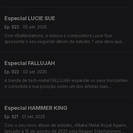
Folk Records. Este novo álbum sucede a
Primal Fear - Eden
«Pagan», editado em 2022. A conversa é com Adaya e
Michael Schenker - Don't Sell Your Soul
Stephan.
Especial LUCIE SUE
Alinhamento:
Ep. 923
05 set. 2025
Faun - Belladonna
Com «Battlestation», a música e compositora Lucie Sue
Entrevista com Faun
apresenta o seu segundo álbum de estúdio ? uma obra que
Faun - Alfar
combina de forma impressionante a sua história pessoal, a sua
Katí Ran - UNNR Mindbeach
versatilidade musical e a sua determinação.
Wardruna - Kvitravn
Lucie Sue é mãe de dois filhos, recém-divorciada e, além da
Especial FALLUJAH
música, trabalha como diretora artística. A música acompanha-a
desde a infância: domina o violoncelo e teve formação
Ep. 922
02 set. 2025
clássica, mas a sua paixão sempre foi o rock e o
A banda de tech-metal FALLUJAH expande os seus horizontes
metal. Após anos em que circunstâncias pessoais a mantiveram
e consolida a sua posição como um dos artistas mais
afastada dos palcos, lançou o seu álbum de estreia, «To Sing
empolgantes dos Estados Unidos no seu novo álbum,
in French», em 2023. Agora, segue-se um novo capítulo com
«Xenotaph», lançado pela Nuclear Blast Records.
«Battlestation».
Para falar sobre este sexto disco de estúdio, a conversa é
Especial HAMMER KING
com o vocalista Kyle Schaefer.
Alinhamento:
Ep. 921
01 set. 2025
Lucie Sue - Battlestation
Alinhamento:
Entrevista com Lucie Sue
Com o seu novo álbum de estúdio, «Make Metal Royal Again»,
Fallujah - Labyrinth of Stone
Lucie Sue - Reckless
lançado a 15 de agosto de 2025 pela Reaper Entertainment, os