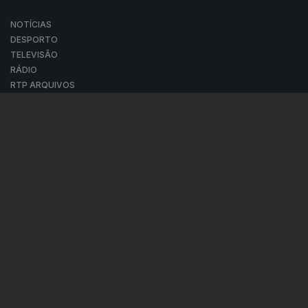
451052
19 jan. 2020
18 jan. 2020
12 jan. 2020
11 jan. 2020
448374
05 jan. 2020