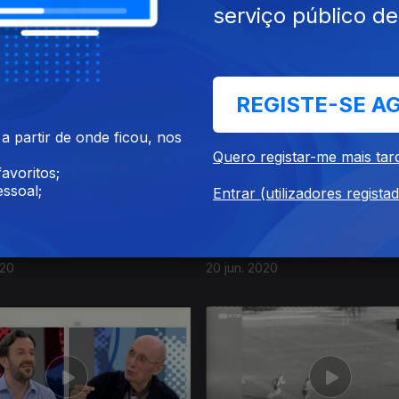
serviço público d
20
18 jul. 2020
REGISTE-SE A
 partir de onde ficou, nos
Quero registar-me mais tar
avoritos;
ssoal;
Entrar (utilizadores regista
020
20 jun. 2020