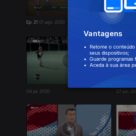
Ep. 21
01 ago. 2020
25 jul. 20
Vantagens
478014
Retome o conteúdo a
seus dispositivos;
Guarde programas f
Aceda à sua área pe
04 jul. 2020
27 jun. 2