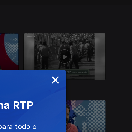
×
Ep. 22
08 ago. 2020
 na RTP
para todo o