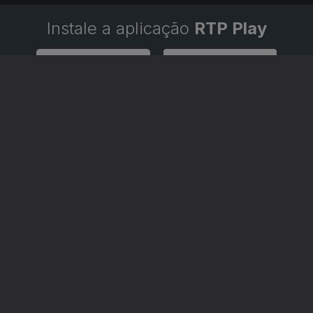
Instale a aplicação
RTP Play
Disponível para iOS, Android, Apple TV, Android TV e CarPlay
RTP PLAY
CONTACTOS
O
EM DIRETO
PROVEDORA DO
ÃO
REVER PROGRAMAS
TELESPECTADOR
PROVEDORA DO OU
CONCURSOS
UIVOS
ACESSIBILIDADES
PERGUNTAS FREQUENTES
NA
SATÉLITES
CONTACTOS