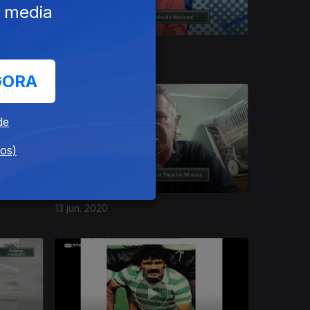
e media
11 jul. 2020
GORA
de
dos)
13 jun. 2020