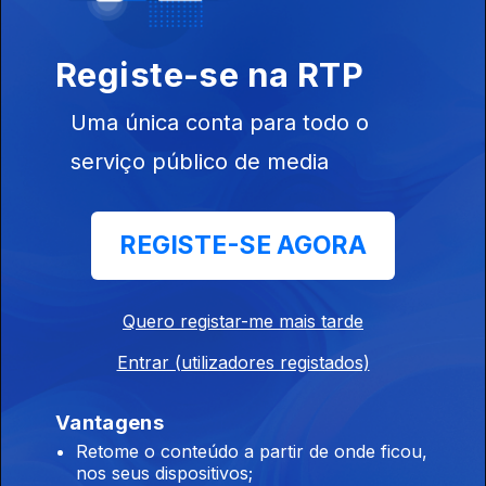
Ep. 2
23 jan. 2020
Registe-se na RTP
Uma única conta para todo o
serviço público de media
Ep. 1
10 jan. 2020
REGISTE-SE AGORA
Quero registar-me mais tarde
449403
Entrar (utilizadores registados)
Vantagens
Ep. 1
09 jan. 2020
Retome o conteúdo a partir de onde ficou,
nos seus dispositivos;