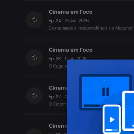
Cinema em Foco
Ep. 24
25 jun. 2026
Destacamos a Independência de Moçambiq
Cinema em Foco
Ep. 23
11 jun. 2026
O Kugoma, o maior festival de cinema de
Cinema em Foco
Ep. 22
04 jun. 2026
O Cinema em Foco, hoje destac
Cinema em Foco