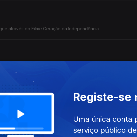
ue através do Filme Geração da Independência.
 Moçambique, recebe filmes dos PALOP até 30 de Junho
Registe-se
a o cineasta Flora Gomes.
Uma única conta 
serviço público d