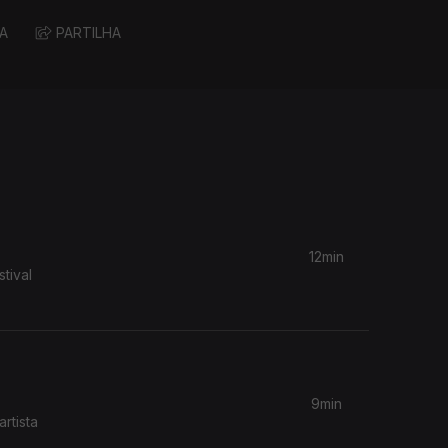
A
PARTILHA
12min
tival
9min
rtista