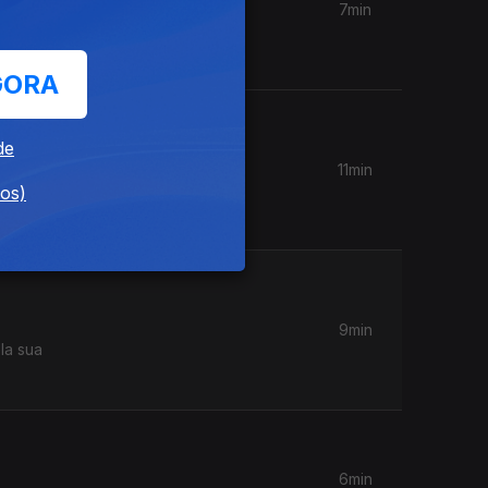
7min
es de
GORA
de
11min
ique, até
dos)
9min
la sua
6min