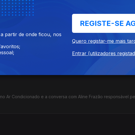
ema “Encontros no Cinema: Da Memória à Identidade”, reunindo film
ba, Espanha, Moçambique e Portugal.
REGISTE-SE A
 partir de onde ficou, nos
Quero registar-me mais tar
avoritos;
ssoal;
10 prémios e a Mostra de Cinema que tem lugar em Maputo, Moçamb
Entrar (utilizadores regista
nco países.
no Ar Condicionado e a conversa com Aline Frazão responsável pe