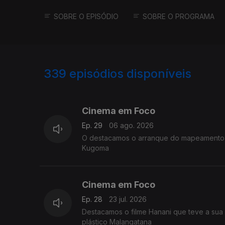
SOBRE O EPISÓDIO
SOBRE O PROGRAMA
339
episódios disponíveis
926204
907265
Cinema em Foco
Ep. 29
06 ago. 2026
O destacamos o arranque do mapeamento de
Kugoma
Cinema em Foco
Ep. 28
23 jul. 2026
Destacamos o filme Hanani que teve a sua e
plástico Malangatana