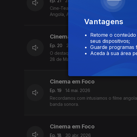
Ep. 21
28 mai. 2026
Cine-Teatro Scala, acolhe a mostra de cin
Angola, Argentina, Brasil, Cabo Verde, Cu
Vantagens
Retome o conteúdo a
Cinema em Foco
seus dispositivos;
Ep. 20
21 mai. 2026
Guarde programas f
Aceda à sua área pe
O destaque é o filme Banzo, que venceu 
28 de Maio, juntando filmes de mais de ci
Cinema em Foco
Ep. 19
14 mai. 2026
Recordamos com intusiamos o filme angola
banda sonora.
Cinema em Foco
Ep. 18
30 abr. 2026