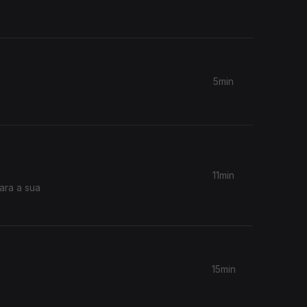
5min
11min
ara a sua
15min