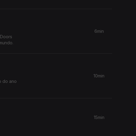
6min
 mundo.
10min
o do ano
15min