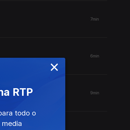
7min
6min
×
 na RTP
9min
para todo o
e media