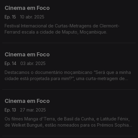
Cinema em Foco
Ep. 15
10 abr. 2025
Festival Internacional de Curtas-Metragens de Clermont-
Ferrand escala a cidade de Maputo, Moçambique.
Cinema em Foco
Ep. 14
03 abr. 2025
Destacamos o documentário moçambicano “Será que a minha
cidade está projetada para mim!?”, uma curta-metragem de
oito minutos que lança um olhar crítico sobre como o design
urbano perpetua violência baseada no género.
Cinema em Foco
Ep. 13
27 mar. 2025
Os filmes Manga d'Terra, de Basil da Cunha, e Latitude Fénix,
de Welket Bungué, estão nomeados para os Prémios Sophia
2025, cuja cerimónia acontece hoje, 27 de março, no Coliseu
dos Recreios, em Lisboa.