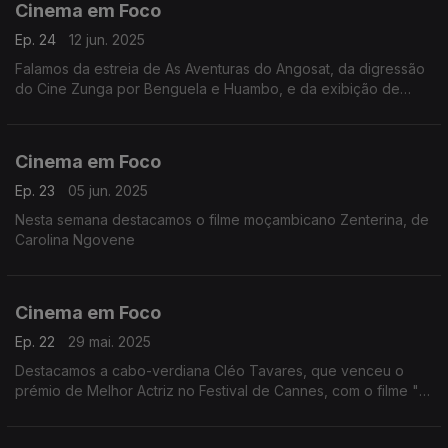
Cinema em Foco
Ep. 24
12 jun. 2025
Falamos da estreia de As Aventuras do Angosat, da digressão
do Cine Zunga por Benguela e Huambo, e da exibição de
República do Kuduro em Luanda. Um Cinema em Foco que
navega por Angola.
Cinema em Foco
Ep. 23
05 jun. 2025
Nesta semana destacamos o filme moçambicano Zenterina, de
Carolina Ngovene
Cinema em Foco
Ep. 22
29 mai. 2025
Destacamos a cabo-verdiana Cléo Tavares, que venceu o
prémio de Melhor Actriz no Festival de Cannes, com o filme "O
Riso e a Faca".