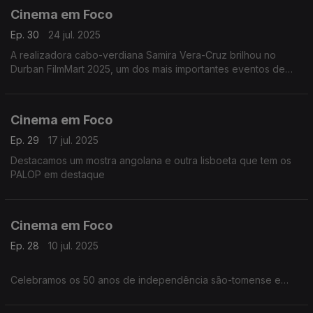
Cinema em Foco
Ep. 30
24 jul. 2025
A realizadora cabo-verdiana Samira Vera-Cruz brilhou no
Durban FilmMart 2025, um dos mais importantes eventos de
cinema do continente. O seu documentário 'Plastic Atlantis'
conquistou nada menos que QUATRO prémios
Cinema em Foco
Ep. 29
17 jul. 2025
Destacamos um mostra angolana e outra lisboeta que tem os
PALOP em destaque
Cinema em Foco
Ep. 28
10 jul. 2025
Celebramos os 50 anos de independência são-tomense e
cabo-verdiana com "STP: Retalhos de uma História" e "Nós,
Povo das Ilhas"