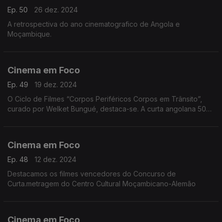
Ep. 50
26 dez. 2024
A retrospectiva do ano cinematografico de Angola e
Moçambique.
Cinema em Foco
Ep. 49
19 dez. 2024
O Ciclo de Filmes “Corpos Periféricos Corpos em Trânsito”,
curado por Welket Bungué, destaca-se. A curta angolana 50
Kwanzas, de Jesualdo Muvuma, alcança projeção
internacional, com exibições marcadas em Londres e Paris.
Cinema em Foco
Ep. 48
12 dez. 2024
Destacamos os filmes vencedores do Concurso de
Curta.metragem do Centro Cultural Moçambicano-Alemão
Cinema em Foco