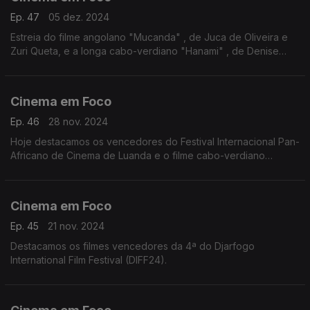
Ep. 47
05 dez. 2024
Estreia do filme angolano "Mucanda" , de Juca de Oliveira e
Zuri Queta, e a longa cabo-verdiano "Hanami" , de Denise
Fernandes, premiado com o "Montgolfière d'Or" no Festival
dos Três Continentes.
Cinema em Foco
Ep. 46
28 nov. 2024
Hoje destacamos os vencedores do Festival Internacional Pan-
Africano de Cinema de Luanda e o filme cabo-verdiano
Sodade, que estreia em Portugal, Angola e Moçambique e já
concorre no Festival de Cinema de Abuja.
Cinema em Foco
Ep. 45
21 nov. 2024
Destacamos os filmes vencedores da 4ª do Djarfogo
International Film Festival (DIFF24).