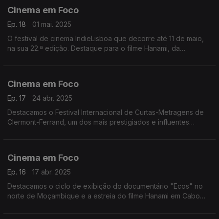
Cinema em Foco
Ep. 18
01 mai. 2025
O festival de cinema IndieLisboa que decorre até 11 de maio,
na sua 22.ª edição. Destaque para o filme Hanami, da
realizadora Denise Fernandes.
Cinema em Foco
Ep. 17
24 abr. 2025
Destacamos o Festival Internacional de Curtas-Metragens de
Clermont-Ferrand, um dos mais prestigiados e influentes
eventos cinematográficos do mundo, que escala os bairros de
Maputo
Cinema em Foco
Ep. 16
17 abr. 2025
Destacamos o ciclo de exibição do documentário "Ecos" no
norte de Moçambique e a estreia do filme Hanami em Cabo
verde