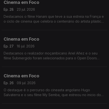
Cinema em Foco
Ep. 28
23 jul. 2026
Destacamos o filme Hanani que teve a sua estreia na França e
o ciclo de cinema que celebra o centenário do artista plástico
Malangatana
Cinema em Foco
Ep. 27
16 jul. 2026
Destacamos o realizador moçambicano Ariel Añez e o seu
filme Submergido foram selecionados para o Open Doors
Screenings – Official Selection do 79.o Locarno Film Festival,
um dos mais prestigiados festivais de cinema do mundo.
Cinema em Foco
Ep. 26
09 jul. 2026
O destaque é o percurso do cineasta angolano Hugo
Salvaterra e o seu filme My Semba, que estreou no inicio do
ano no Festival internacional de Roterdão.