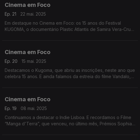
Cinema em Foco
Ep. 21
22 mai. 2025
Em destaque no Cinema em Foco: os 15 anos do Festival
KUGOMA, o documentário Plastic Atlantis de Samira Vera-Cruz
no Durban FilmMart e os prémios conquistados por Hanami no
circuito internacional.
Cinema em Foco
Ep. 20
15 mai. 2025
Destacamos o Kugoma, que abriu as inscrições, neste ano que
celebra 15 anos. E ainda falamos da estreia do filme Vandalo,
na capital de Moçambique.
Cinema em Foco
Ep. 19
08 mai. 2025
Continuamos a destacar o Indie Lisboa. E recordamos o Filme
“Manga d'Terra”, que venceu, no último mês, Prémios Sophia,
na categoria Melhor Canção Original.