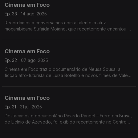
Cinema em Foco
Ep. 33
14 ago. 2025
Recordamos a conversamos com a talentosa atriz
moçambicana Sufaida Moiane, que recentemente encantou o
público com sua atuação na aclamada série Kuga Muno.
Cinema em Foco
Ep. 32
07 ago. 2025
Cinema em Foco traz o documentário de Neusa Sousa, a
ficção afro-futurista de Luiza Botelho e novos filmes de Valé
Valentão, Sol de Carvalho e Ico Costa. Imperdível.
Cinema em Foco
Ep. 31
31 jul. 2025
Destacamos o documentário Ricardo Rangel – Ferro em Brasa,
de Licínio de Azevedo, foi exibido recentemente no Centro
Cultural Franco-Moçambicano, em Maputo.