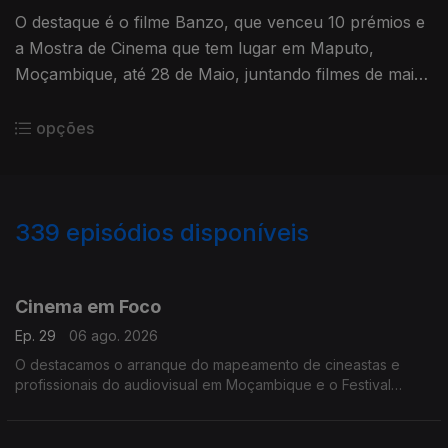
O destaque é o filme Banzo, que venceu 10 prémios e
a Mostra de Cinema que tem lugar em Maputo,
Moçambique, até 28 de Maio, juntando filmes de mais
de cinco países.
opções
339
episódios disponíveis
926204
907265
887612
870170
852059
833023
813885
793948
776746
Cinema em Foco
Ep. 29
06 ago. 2026
O destacamos o arranque do mapeamento de cineastas e
profissionais do audiovisual em Moçambique e o Festival
Kugoma