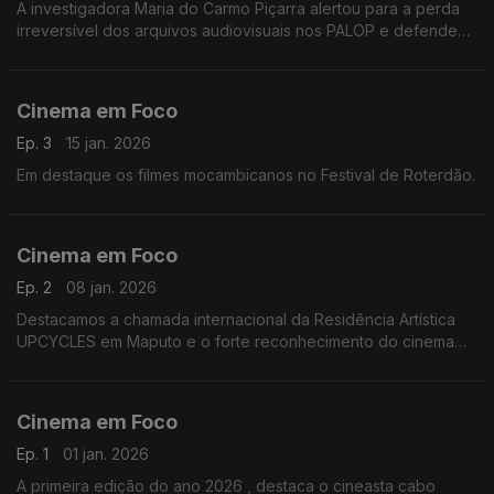
A investigadora Maria do Carmo Piçarra alertou para a perda
irreversível dos arquivos audiovisuais nos PALOP e defendeu
políticas públicas urgentes de preservação.
Cinema em Foco
Ep. 3
15 jan. 2026
Em destaque os filmes mocambicanos no Festival de Roterdão.
Cinema em Foco
Ep. 2
08 jan. 2026
Destacamos a chamada internacional da Residência Artística
UPCYCLES em Maputo e o forte reconhecimento do cinema
lusófono nas nomeações dos 17.º Prémios CinEuphoria, com
especial relevo para o filme Hanami.
Cinema em Foco
Ep. 1
01 jan. 2026
A primeira edição do ano 2026 , destaca o cineasta cabo