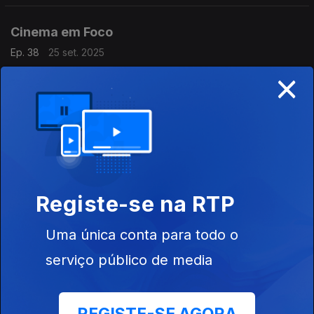
Cinema em Foco
Ep. 38
25 set. 2025
×
Os cineastas vencedores do KUGOMA, o maior mais
consistente festival de cinema dos PALOP é o destaque desta
edição.
Cinema em Foco
Ep. 37
18 set. 2025
Destacamos a série documental angolana "Processos".
Registe-se na RTP
Cinema em Foco
Uma única conta para todo o
Ep. 36
11 set. 2025
serviço público de media
O filme "As Noites ainda cheiram a pólvora", de Inadelso Cossa
é o grande destaque.