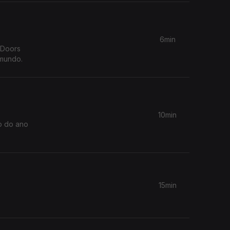
6min
 mundo.
10min
o do ano
15min