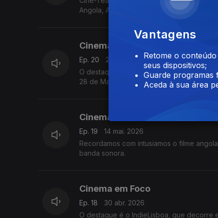
Cine-Teatro Scala, acolhe a mostra de cin
Angola, Argentina, Brasil, Cabo Verde, Cu
Vantagens
Cinema em Foco
Retome o conteúdo a
Ep. 20
21 mai. 2026
seus dispositivos;
O destaque é o filme Banzo, que venceu 
Guarde programas f
28 de Maio, juntando filmes de mais de ci
Aceda à sua área pe
Cinema em Foco
Ep. 19
14 mai. 2026
Recordamos com intusiamos o filme angola
banda sonora.
Cinema em Foco
Ep. 18
30 abr. 2026
O destaque é o IndieLisboa, que decorre en