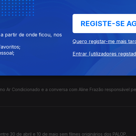
ema “Encontros no Cinema: Da Memória à Identidade”, reunindo film
ba, Espanha, Moçambique e Portugal.
REGISTE-SE A
 partir de onde ficou, nos
Quero registar-me mais tar
10 prémios e a Mostra de Cinema que tem lugar em Maputo, Moçamb
avoritos;
nco países.
ssoal;
Entrar (utilizadores regista
no Ar Condicionado e a conversa com Aline Frazão responsável pe
tre 30 de abril e 10 de maio sem filmes originários dos PALOP.