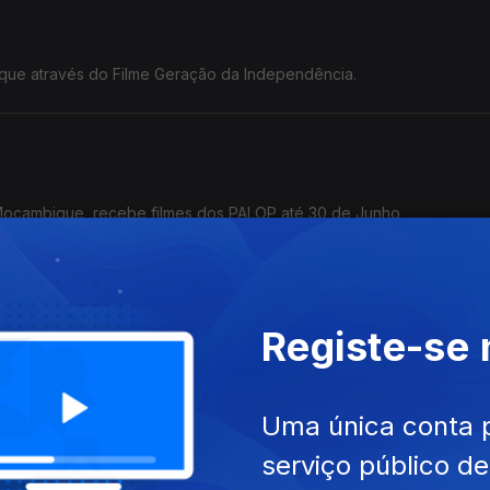
ue através do Filme Geração da Independência.
 Moçambique, recebe filmes dos PALOP até 30 de Junho
Registe-se
a o cineasta Flora Gomes.
Uma única conta 
serviço público d