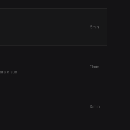
5min
11min
ara a sua
15min