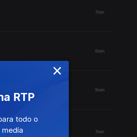
7min
6min
×
9min
 na RTP
para todo o
e media
7min