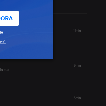
es de
GORA
11min
de
ique, até
dos)
9min
la sua
6min