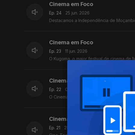
Cinema em Foco
Ep. 24
25 jun. 2026
Destacamos a Independência de Moçambiq
Cinema em Foco
Ep. 23
11 jun. 2026
O Kugoma, o maior festival de cinema de
Cinema em Foco
Ep. 22
04 jun. 2026
O Cinema em Foco, hoje destac
Cinema em Foco
Ep. 21
28 mai. 2026