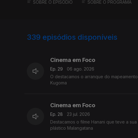
SOBRE O EPISÓDIO
SOBRE O PROGRAMA
339
episódios disponíveis
926204
907265
Cinema em Foco
Ep. 29
06 ago. 2026
O destacamos o arranque do mapeamento de
Kugoma
Cinema em Foco
Ep. 28
23 jul. 2026
Destacamos o filme Hanani que teve a sua e
plástico Malangatana