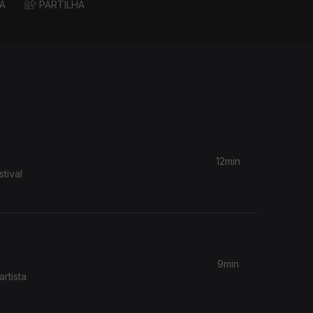
A
PARTILHA
12min
tival
9min
rtista