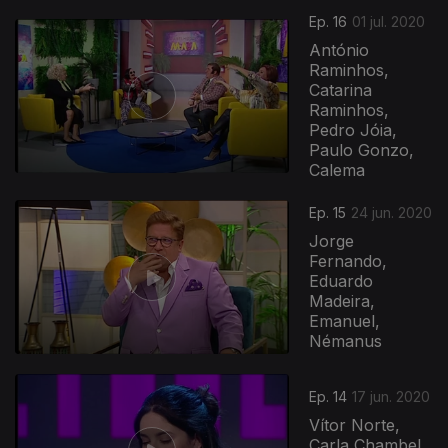
Ep. 16
01 jul. 2020
António
Raminhos,
Catarina
Raminhos,
Pedro Jóia,
Paulo Gonzo,
Calema
478849
Ep. 15
24 jun. 2020
Jorge
Fernando,
Eduardo
Madeira,
Emanuel,
Némanus
Ep. 14
17 jun. 2020
Vítor Norte,
Carla Chambel,