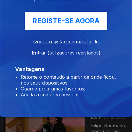
Ep. 11
27 mai. 2020
Clemente,
REGISTE-SE AGORA
Nuno Lopes,
Nuno Barroso,
Sílvia Alberto
Quero registar-me mais tarde
Entrar (utilizadores registados)
Ep. 10
20 mai. 2020
Vantagens
Lara Li, Tozé
Brito, José
Retome o conteúdo a partir de onde ficou,
Falcato, FF,
nos seus dispositivos;
Rúben
Guarde programas favoritos;
Madureira, Sissi
Aceda à sua área pessoal;
Martins
Ep. 9
13 mai. 2020
Filipe Sambado,
Sara Correia,