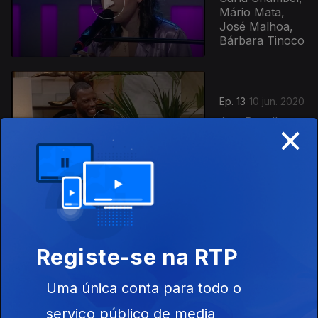
Mário Mata,
José Malhoa,
Bárbara Tinoco
Ep. 13
10 jun. 2020
×
Ana Bacalhau,
Dino D'Santiago
e Carlão
Ep. 12
03 jun. 2020
Cuca Roseta,
DAMA, André
Registe-se na RTP
Amaro, Felipa
Garnel, Nuno
Uma única conta para todo o
Azinheira
serviço público de media