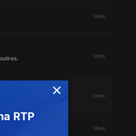
59min
58min
outros.
×
59min
 na RTP
58min