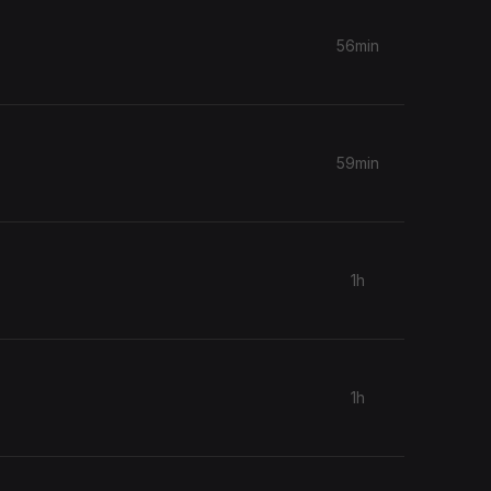
56min
59min
1h
1h