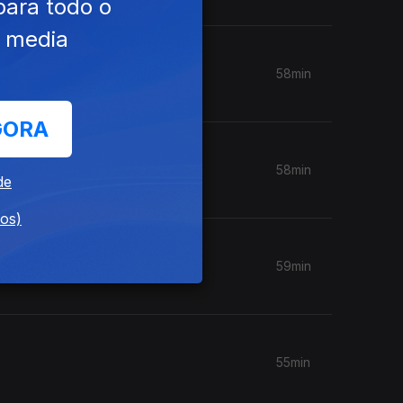
para todo o
e media
58min
GORA
58min
de
dos)
59min
55min