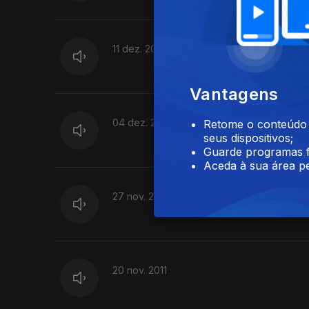
11 dez. 2011
Vantagens
04 dez. 2011
Retome o conteúdo a
seus dispositivos;
Guarde programas f
Aceda à sua área pe
27 nov. 2011
20 nov. 2011