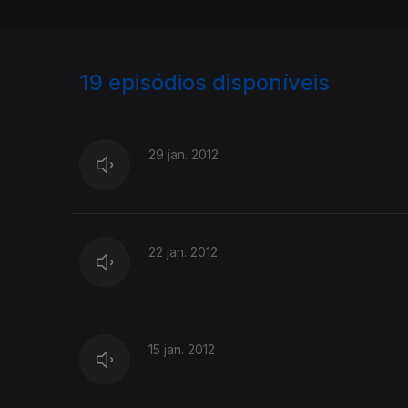
19
episódios disponíveis
63866
58915
29 jan. 2012
22 jan. 2012
15 jan. 2012