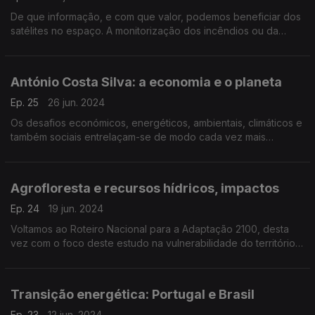
De que informação, e com que valor, podemos beneficiar dos
satélites no espaço. A monitorização dos incêndios ou da
erosão costeira, a pesca ou a medicina, são apenas alguns
dos setores desejosas dessa informações.
António Costa Silva: a economia e o planeta
Ep. 25
26 jun. 2024
Os desafios económicos, energéticos, ambientais, climáticos e
também sociais entrelaçam-se de modo cada vez mais
complexo. Para nos ajudar a entender esta complexidade
recebemos António Costa e Silva.
Agrofloresta e recursos hídricos, impactos
Ep. 24
19 jun. 2024
Voltamos ao Roteiro Nacional para a Adaptação 2100, desta
vez com o foco deste estudo na vulnerabilidade do território
nacional ao impacto das alterações climáticas em diferentes
cenários.
Transição energética: Portugal e Brasil
Ep. 23
12 jun. 2024