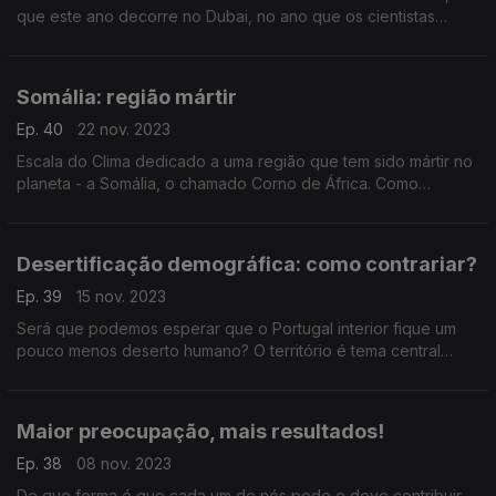
que este ano decorre no Dubai, no ano que os cientistas
apontam como o que tem as temperaturas mais altas alguma
vez registadas.
Somália: região mártir
Ep. 40
22 nov. 2023
Escala do Clima dedicado a uma região que tem sido mártir no
planeta - a Somália, o chamado Corno de África. Como
convidado, Carlos Tito Santos que tem estado no terreno em
missão da ONU para redução de riscos.
Desertificação demográfica: como contrariar?
Ep. 39
15 nov. 2023
Será que podemos esperar que o Portugal interior fique um
pouco menos deserto humano? O território é tema central
nesta edição: vamos "pensar" o modo para melhor cuidar a
relação com o território.
Maior preocupação, mais resultados!
Ep. 38
08 nov. 2023
De que forma é que cada um de nós pode e deve contribuir