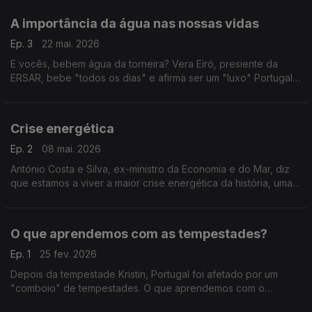
necessárias decisões políticas.
A importância da água nas nossas vidas
Ep. 3
22 mai. 2026
E vocês, bebem água da torneira? Vera Eiró, presiente da
ERSAR, bebe "todos os dias" e afirma ser um "luxo" Portugal
ter a corres nas torneiras água "deste nível de qualidade".
Crise energética
Ep. 2
08 mai. 2026
António Costa e Silva, ex-ministro da Economia e do Mar, diz
que estamos a viver a maior crise energética da história, uma
crise que está para durar.
O que aprendemos com as tempestades?
Ep. 1
25 fev. 2026
Depois da tempestade Kristin, Portugal foi afetado por um
"comboio" de tempestades. O que aprendemos com o
sobressalto destes dias? Pergunta para o presidente da