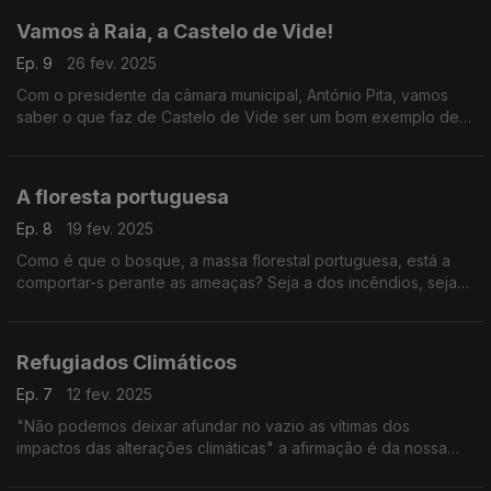
Vamos à Raia, a Castelo de Vide!
Ep. 9
26 fev. 2025
Com o presidente da câmara municipal, António Pita, vamos
saber o que faz de Castelo de Vide ser um bom exemplo de
compromisso com os Objectivos de Desenvolvimento
Sustentável.
A floresta portuguesa
Ep. 8
19 fev. 2025
Como é que o bosque, a massa florestal portuguesa, está a
comportar-s perante as ameaças? Seja a dos incêndios, sejam
os recorrentes alertas para seca e desertificação.
Refugiados Climáticos
Ep. 7
12 fev. 2025
"Não podemos deixar afundar no vazio as vítimas dos
impactos das alterações climáticas" a afirmação é da nossa
convidada desta semana, Cristina Cabanela Garcia, e dá o