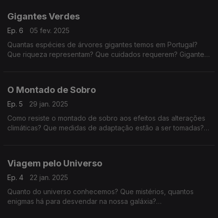
mote e o tema para a edição desta semana.
Gigantes Verdes
Ep. 6
05 fev. 2025
Quantas espécies de árvores gigantes temos em Portugal?
Que riqueza representam? Que cuidados requerem? Gigantes
verdes é o tema da edição desta semana da Escala do Clima.
O Montado de Sobro
Ep. 5
29 jan. 2025
Como resiste o montado de sobro aos efeitos das alterações
climáticas? Que medidas de adaptação estão a ser tomadas? E
viajamos até Ponte de Sôr.
Viagem pelo Universo
Ep. 4
22 jan. 2025
Quanto do universo conhecemos? Que mistérios, quantos
enigmas há para desvendar na nossa galáxia?
Será que há vida em outros lugares?