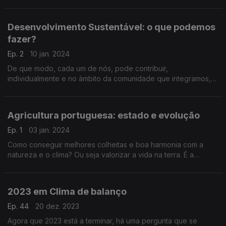
necessidades de todos no acesso aos recursos hídricos ou
seja, como garantir as necessidades em água?
Desenvolvimento Sustentável: o que podemos
fazer?
Ep. 2
10 jan. 2024
De que modo, cada um de nós, pode contribuir,
individualmente e no âmbito da comunidade que integramos,
para que o desenvolvimento seja mais sustentável? A Agenda
2030 para o Desenvolvimento Sustentável será a referência
Agricultura portuguesa: estado e evolução
Ep. 1
03 jan. 2024
Como conseguir melhores colheitas e boa harmonia com a
natureza e o clima? Ou seja valorizar a vida na terra. É a
chamada agricultura regenerativa. Foco no estado da
agricultura portuguesa e a evolução desejável.
2023 em Clima de balanço
Ep. 44
20 dez. 2023
Agora que 2023 está a terminar, há uma pergunta que se