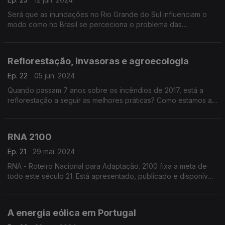
Será que as inundações no Rio Grande do Sul influenciam o
modo como no Brasil se perceciona o problema das
alterações climáticas? As alterações climáticas estão no
debate político brasileiro?
Reflorestação, invasoras e agroecologia
Ep. 22
05 jun. 2024
Quando passam 7 anos sobre os incêndios de 2017, está a
reflorestação a seguir as melhores práticas? Como estamos a
lidar com as chamadas invasoras; e será que a agroecologia
deve estar no futuro da nossa agricultura?
RNA 2100
Ep. 21
29 mai. 2024
RNA - Roteiro Nacional para Adaptação. 2100 fixa a meta de
todo este século 21. Está apresentado, publicado e disponível.
É um suporte científico essencial para a decisão política e
deixa alguns avisos.
A energia eólica em Portugal