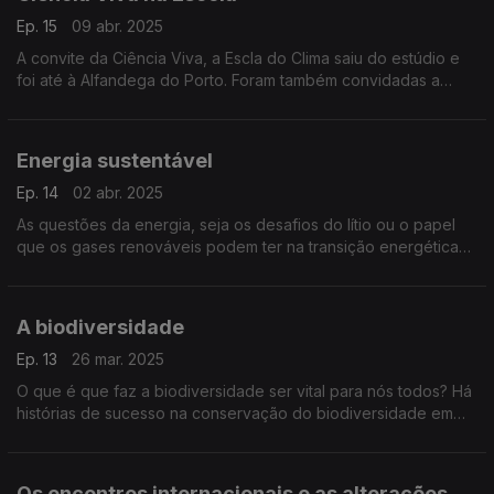
Ep. 15
09 abr. 2025
A convite da Ciência Viva, a Escla do Clima saiu do estúdio e
foi até à Alfandega do Porto. Foram também convidadas a
investigadora Luísa Schmidt, do ICS e a Mariana Gomes, da
Associação Último Recurso.
Energia sustentável
Ep. 14
02 abr. 2025
As questões da energia, seja os desafios do lítio ou o papel
que os gases renováveis podem ter na transição energética
em Portugal.
A biodiversidade
Ep. 13
26 mar. 2025
O que é que faz a biodiversidade ser vital para nós todos? Há
histórias de sucesso na conservação do biodiversidade em
Portugal? Perguntas para a conversa com o Prof. e biólogo
Jorge Palmeirim.
Os encontros internacionais e as alterações