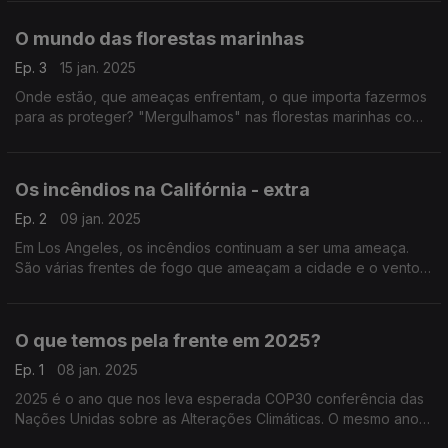
O mundo das florestas marinhas
Ep. 3
15 jan. 2025
Onde estão, que ameaças enfrentam, o que importa fazermos
para as proteger? "Mergulhamos" nas florestas marinhas com
a bióloga marinha, prémio Ciência Viva Educação em 2021,
Raquel Gaspar.
Os incêndios na Califórnia - extra
Ep. 2
09 jan. 2025
Em Los Angeles, os incêndios continuam a ser uma ameaça.
São várias frentes de fogo que ameaçam a cidade e o vento
com rajadas superiores a 100 km/h dificulta o trabalho dos
bombeiros.
O que temos pela frente em 2025?
Ep. 1
08 jan. 2025
2025 é o ano que nos leva esperada COP30 conferência das
Nações Unidas sobre as Alterações Climáticas. O mesmo ano
que vê Donald Trump, que "desprezou" o Acordo de Paris