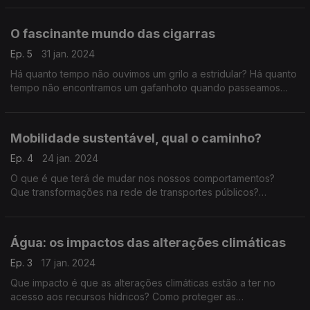
O fascinante mundo das cigarras
Ep. 5
31 jan. 2024
Há quanto tempo não ouvimos um grilo a estridular? Há quanto
tempo não encontramos um gafanhoto quando passeamos
pelo campo? Será que estamos a perder essa fauna ?
vamos conhecer o mundo fascinante das cigarras.
Mobilidade sustentável, qual o caminho?
Ep. 4
24 jan. 2024
O que é que terá de mudar nos nossos comportamentos?
Que transformações na rede de transportes públicos?
O que é que deve mudar – e de que modo? – nas cidades?
Água: os impactos das alterações climáticas
Ep. 3
17 jan. 2024
Que impacto é que as alterações climáticas estão a ter no
acesso aos recursos hídricos? Como proteger as