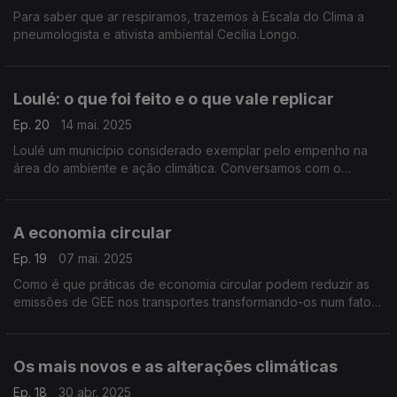
Para saber que ar respiramos, trazemos à Escala do Clima a
pneumologista e ativista ambiental Cecília Longo.
Loulé: o que foi feito e o que vale replicar
Ep. 20
14 mai. 2025
Loulé um município considerado exemplar pelo empenho na
área do ambiente e ação climática. Conversamos com o
presidente da câmara, em fim de mandato, Vítor Aleixo, sobre
o que está feito em Loulé e que vale replicar.
A economia circular
Ep. 19
07 mai. 2025
Como é que práticas de economia circular podem reduzir as
emissões de GEE nos transportes transformando-os num fator
chave para o clima e para a preservação dos recursos
naturais? Cristine Jordão ajuda-nos a responder.
Os mais novos e as alterações climáticas
Ep. 18
30 abr. 2025