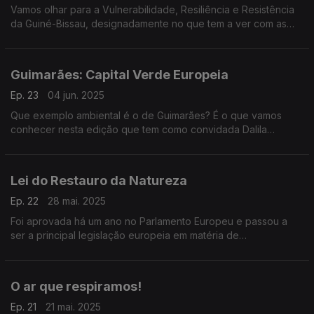
Vamos olhar para a Vulnerabilidade, Resiliência e Resistência
da Guiné-Bissau, designadamente no que tem a ver com as
alterações climáticas e a biodiversidade, com a ajuda da
investigadora Cláudia Santos.
Guimarães: Capital Verde Europeia
Ep. 23
04 jun. 2025
Que exemplo ambiental é o de Guimarães? É o que vamos
conhecer nesta edição que tem como convidada Dalila
Sepúlveda, Diretora de Departamento de Ambiente e
Sustentabilidade do Município de Guimarães.
Lei do Restauro da Natureza
Ep. 22
28 mai. 2025
Foi aprovada há um ano no Parlamento Europeu e passou a
ser a principal legislação europeia em matéria de
biodiversidade. Para explicar como vai ser aplicado em
Portugal convidamos o biólogo Carlos Albuquerque.
O ar que respiramos!
Ep. 21
21 mai. 2025