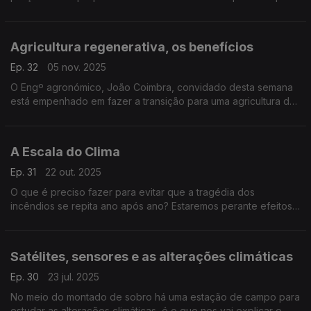
está abandonada? O que é que importa ser feito para
assegurar a boa gestão a bem de todos?
Agricultura regenerativa, os benefícios
Ep. 32
05 nov. 2025
O Engº agronómico, João Coimbra, convidado desta semana
está empenhado em fazer a transição para uma agricultura de
baixo carbono, com reduzida utilização de fitofármacos e
fertilizantes de síntese.
A Escala do Clima
Ep. 31
22 out. 2025
O que é preciso fazer para evitar que a tragédia dos
incêndios se repita ano após ano? Estaremos perante efeitos
das alterações climáticas? Questões para o convidado Pedro
Bingre do Amaral.
Satélites, sensores e as alterações climáticas
Ep. 30
23 jul. 2025
No meio do montado de sobro há uma estação de campo para
estudar as alterações climáticas, é o que nos vai explicar o