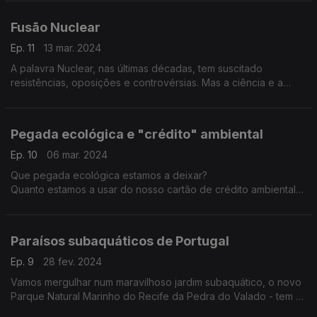
adaptação às alterações climáticas?
Fusão Nuclear
Ep. 11
13 mar. 2024
A palavra Nuclear, nas últimas décadas, tem suscitado
resistências, oposições e controvérsias. Mas a ciência e a
tecnologia avançaram de modo promissor com a fusão nuclear
como evolução segura da energia nuclear.
Pegada ecológica e "crédito" ambiental
Ep. 10
06 mar. 2024
Que pegada ecológica estamos a deixar?
Quanto estamos a usar do nosso cartão de crédito ambiental?
Portugal é, nas médias entre os 27 países da União Europeia,
o 13º a recorrer a esse crédito.
O que é que isto nos diz?
Paraísos subaquáticos de Portugal
Ep. 9
28 fev. 2024
Vamos mergulhar num maravilhoso jardim subaquático, o novo
Parque Natural Marinho do Recife da Pedra do Valado - tem o
que está considerado como o mais importante recife de