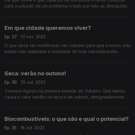
para a solução de um problema criado por nós: as alterações
climáticas. Quanto maior for a preocupação. maiores serão os
resultados para acabar com o problema.
Em que cidade queremos viver?
Ep. 37
01 nov. 2023
O que deve ser modificado nas cidades para que a nossa vida
esteja mais adaptada à realidade de hoje marcada pelas
alterações climáticas? O que importa repensar, aproveitar e
reutilizar?
Seca: verão no outono!
Ep. 36
25 out. 2023
Tivemos Agosto na primeira metade de Outubro. Que danos
causa o calor inédito na época de outono, designadamente na
zona que mais sofria com a seca, o sudoeste alentejano e
algarvio?
Biocombustíveis: o que são e qual o potencial?
Ep. 35
18 out. 2023