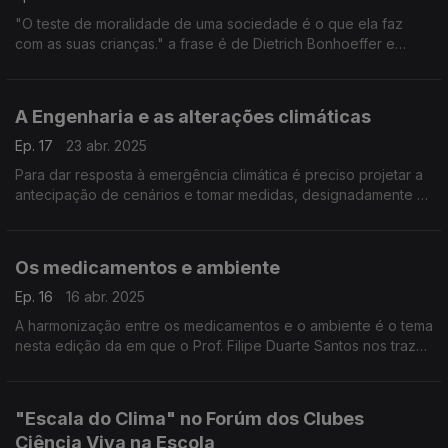
"O teste de moralidade de uma sociedade é o que ela faz
com as suas crianças." a frase é de Dietrich Bonhoeffer e
serve de inspiração para a investigação da convidade desta
semana, Sabrina Vieira Fialho
A Engenharia e as alterações climáticas
Ep. 17
23 abr. 2025
Para dar resposta à emergência climática é preciso projetar a
antecipação de cenários e tomar medidas, designadamente na
adaptação de infraestruturas. Nesta área, quais podem ser os
impactos das alterações climáticas?
Os medicamentos e ambiente
Ep. 16
16 abr. 2025
A harmonização entre os medicamentos e o ambiente é o tema
nesta edição da em que o Prof. Filipe Duarte Santos nos traz
como convidado Nuno Flora, presidente da Associação dos
Distribuidores Farmacêuticos
"Escala do Clima" no Forúm dos Clubes
Ciência Viva na Escola