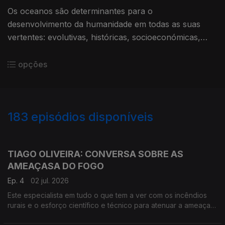
Os oceanos são determinantes para o
desenvolvimento da humanidade em todas as suas
vertentes: evolutivas, históricas, socioeconómicas,
mesmo estético-culturais. Mergulhamos com a ajuda
do convidado Paulo Relvas.
opções
183
episódios disponíveis
863098
842147
824599
801745
771092
749649
730337
704337
TIAGO OLIVEIRA: CONVERSA SOBRE AS
AMEAÇASA DO FOGO
Ep. 4
02 jul. 2026
Este especialista em tudo o que tem a ver com os incêndios
rurais e o esforço científico e técnico para atenuar a ameaça
que constituem, antecipa riscos sérios neste verão. E faltam