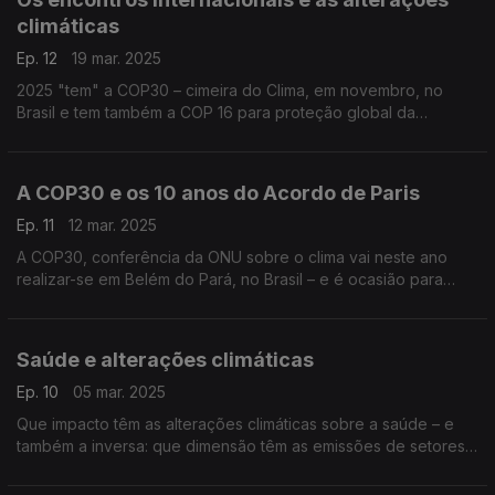
climáticas
Ep. 12
19 mar. 2025
2025 "tem" a COP30 – cimeira do Clima, em novembro, no
Brasil e tem também a COP 16 para proteção global da
Biodiversidade. E há muito trabalho científico e técnico para
que estas COP sejam de facto transformadoras.
A COP30 e os 10 anos do Acordo de Paris
Ep. 11
12 mar. 2025
A COP30, conferência da ONU sobre o clima vai neste ano
realizar-se em Belém do Pará, no Brasil – e é ocasião para
celebrar uma década que levamos com o Acordo de Paris
(sobre o clima). Tempo de projecção e balanço.
Saúde e alterações climáticas
Ep. 10
05 mar. 2025
Que impacto têm as alterações climáticas sobre a saúde – e
também a inversa: que dimensão têm as emissões de setores
da saúde com efeito sobre o clima? O médico Luís Campos
ajuda-nos a responder a estas e outras questões