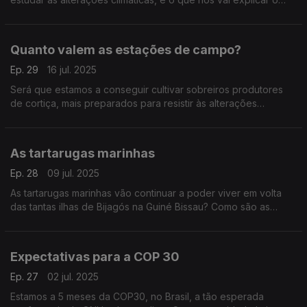
convidado desta semana o investigador Pedro Garret.
Quanto valem as estações de campo?
Ep. 29
16 jul. 2025
Será que estamos a conseguir cultivar sobreiros produtores
de cortiça, mais preparados para resistir às alterações
climáticas? Perguntas para o convidado desta semana, o
investigador Rui Rebelo.
As tartarugas marinhas
Ep. 28
09 jul. 2025
As tartarugas marinhas vão continuar a poder viver em volta
das tantas ilhas de Bijagós na Guiné Bissau? Como são as
migrações? E a reprodução? Perguntas para a bióloga marinha
Ana Rita Patrício.
Expectativas para a COP 30
Ep. 27
02 jul. 2025
Estamos a 5 meses da COP30, no Brasil, a tão esperada