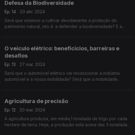
Defesa da Biodiversidade
Ep. 14
03 abr. 2024
Será que estamos a cultivar devidamente a proteção do
património natural, isto é: a defender a biodiversidade? E a
flora? O que é preciso para proteger e conservar a nossa
flora? Como evolui?
O veículo elétrico: beneficícios, barreiras e
desafios
Ep. 13
27 mar. 2024
Será que o automóvel elétrico vai revolucionar a indústria
automóvel e a nossa mobilidade? Será que a mobilidade
elétrica é, em modo irreversível, o nosso futuro?
Agricultura de precisão
Ep. 12
20 mar. 2024
A agricultura produzia, em média,1 tonelada de trigo por cada
hectare de terra. Hoje, a produção está acima das 3 toneladas.
Está a produção agrícola otimizada em harmonia com a