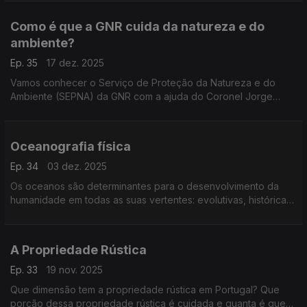
Agência Portuguesa para o Ambiente, José Pimenta Machado
Como é que a GNR cuida da natureza e do
ambiente?
Ep. 35
17 dez. 2025
Vamos conhecer o Serviço de Proteção da Natureza e do
Ambiente (SEPNA) da GNR com a ajuda do Coronel Jorge
Amado, numa conversa conduzida pelo Professor Filipe
Duarte Santos.
Oceanografia física
Ep. 34
03 dez. 2025
Os oceanos são determinantes para o desenvolvimento da
humanidade em todas as suas vertentes: evolutivas, históricas,
socioeconómicas, mesmo estético-culturais. Mergulhamos com
a ajuda do convidado Paulo Relvas.
A Propriedade Rústica
Ep. 33
19 nov. 2025
Que dimensão tem a propriedade rústica em Portugal? Que
porção dessa propriedade rústica é cuidada e quanta é que