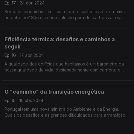
Ep. 17
24 abr. 2024
Serão os biocombustíveis uma forte e sustentável alternativa
ao petróleo? São uma boa solução para descarbonizar os
transportes?
Eficiência térmica: desafios e caminhos a
seguir
Ep. 16
17 abr. 2024
A qualidade dos edifícios que habitamos é um barómetro da
nossa qualidade de vida, designadamente com conforto e
eficiência térmica.
Qual é o desafio que temos pela frente?
O "caminho" da transição energética
Ep. 15
10 abr. 2024
Portugal tem uma nova ministra do Ambiente e da Energia.
Quais os desafios e as grandes dificuldades para a transição
energética? O que é que tem que mudar, prioritariamente, para
atingirmos a eficiência energética?