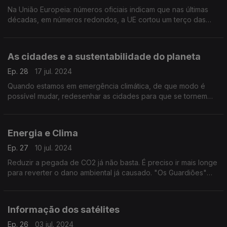
Na União Europeia: números oficiais indicam que nas últimas
décadas, em números redondos, a UE cortou um terço das
emissões de gases causadoras de efeito de estufa.
As cidades e a sustentabilidade do planeta
Ep. 28
17 jul. 2024
Quando estamos em emergência climática, de que modo é
possível mudar, redesenhar as cidades para que se tornem
mais sustentáveis ?
Energia e Clima
Ep. 27
10 jul. 2024
Reduzir a pegada de CO2 já não basta. É preciso ir mais longe
para reverter o dano ambiental já causado. "Os Guardiões"
tem como objetivo sensibilizar e informar a sociedade para o
problema das alterações climáticas.
Informação dos satélites
Ep. 26
03 jul. 2024