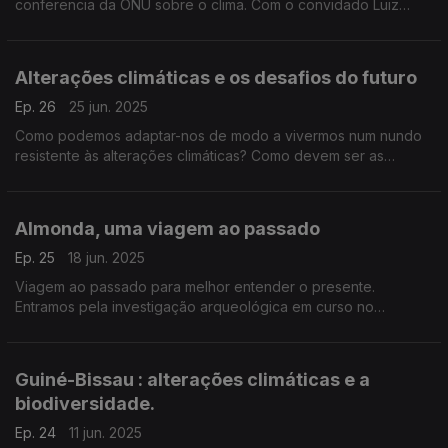
conferencia da ONU sobre o clima. Com o convidado Luiz
Eduardo Rielli falamos das expectativas para a COP 30 em
Belém, na foz do Amazonas.
Alterações climáticas e os desafios do futuro
Ep. 26
25 jun. 2025
Como podemos adaptar-nos de modo a vivermos num nundo
resistente às alterações climáticas? Como devem ser as
cidades do futuro? O que deve mudar na nossa vida?
Perguntas para o convidado Jorge Rodrigues de Almeida.
Almonda, uma viagem ao passado
Ep. 25
18 jun. 2025
Viagem ao passado para melhor entender o presente.
Entramos pela investigação arqueológica em curso no
Almonda, região de Torres Vedras, com a ajuda da
arqueóloga Filipa Rodrigues.
Guiné-Bissau : alterações climáticas e a
biodiversidade.
Ep. 24
11 jun. 2025