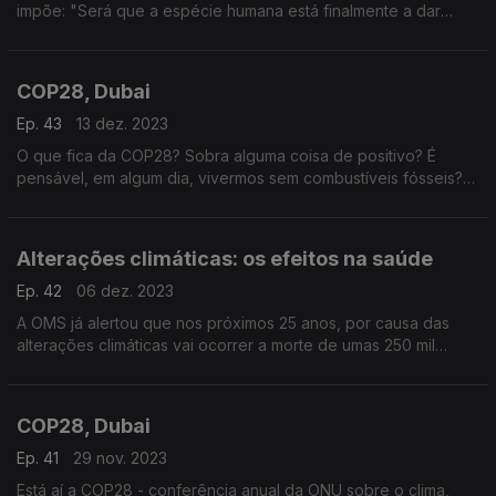
impõe: "Será que a espécie humana está finalmente a dar
passos expressivos na boa direção pelas alterações
climáticas?".
COP28, Dubai
Ep. 43
13 dez. 2023
O que fica da COP28? Sobra alguma coisa de positivo? É
pensável, em algum dia, vivermos sem combustíveis fósseis?
Algumas das questões desta semana na Escala do Clima.
Alterações climáticas: os efeitos na saúde
Ep. 42
06 dez. 2023
A OMS já alertou que nos próximos 25 anos, por causa das
alterações climáticas vai ocorrer a morte de umas 250 mil
pessoas - vítimas de doenças relacionadas com o clima.
COP28, Dubai
Ep. 41
29 nov. 2023
Está aí a COP28 - conferência anual da ONU sobre o clima,