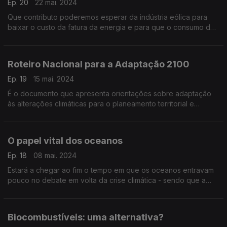
Ep. 20
22 mai. 2024
Que contributo poderemos esperar da indústria eólica para
baixar o custo da fatura da energia e para que o consumo de
energia esteja em harmonia com a descarbonização da
economia?
Roteiro Nacional para a Adaptação 2100
Ep. 19
15 mai. 2024
É o documento que apresenta orientações sobre adaptação
às alterações climáticas para o planeamento territorial e
setorial em Portugal até ao final deste século.
O papel vital dos oceanos
Ep. 18
08 mai. 2024
Estará a chegar ao fim o tempo em que os oceanos entravam
pouco no debate em volta da crise climática - sendo que a
temperatura da água do mar é um fator determinante para o
equilíbrio do planeta?
Biocombustíveis: uma alternativa?