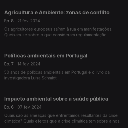
Portugal continental.
Agricultura e Ambiente: zonas de conflito
Ep. 8
21 fev. 2024
Os agricultores europeus saíram à rua em manifestações.
Queixam-se sobre o que consideram regulamentação
excessiva tendo por objetivo a proteção ambiental.
Como encontrar a harmonia entre agricultura e ambiente?
Políticas ambientais em Portugal
Ep. 7
14 fev. 2024
50 anos de políticas ambientais em Portugal é o livro da
investigadora Luísa Schmidt.
O livro analisa um tempo de evolução que é relevante
percorrermos e analisarmos com a ajuda da autora.
Impacto ambiental sobre a saúde pública
Ep. 6
07 fev. 2024
Quais são as ameaças que enfrentamos resultantes da crise
climática? Quais efeitos que a crise climática tem sobre a nossa
saúde e o conjunto da sociedade. Quais os riscos maiores?