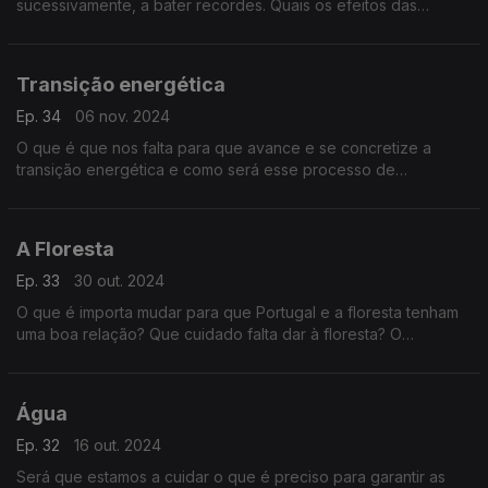
sucessivamente, a bater recordes. Quais os efeitos das
alterações climáticas sobre a vida marinha na costa
portuguesa e zonas envolventes?
Transição energética
Ep. 34
06 nov. 2024
O que é que nos falta para que avance e se concretize a
transição energética e como será esse processo de
transição? Para nos ajudar a responder a esta questões junta-
se a nós o economista Filipe Alves.
A Floresta
Ep. 33
30 out. 2024
O que é importa mudar para que Portugal e a floresta tenham
uma boa relação? Que cuidado falta dar à floresta? O
convidado desta semana, Luís Damas, ajuda-nos a resposnder
a estas e outras questões sobre a floresta.
Água
Ep. 32
16 out. 2024
Será que estamos a cuidar o que é preciso para garantir as