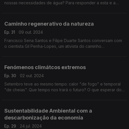
nossas necessidades de água? Para responder a esta e a
outras questões, o Prof. Filipe Duarte Santos convidou Rui
Godinho, um especialista na matéria.
Caminho regenerativo da natureza
Ep. 31
09 out. 2024
Francisco Sena Santos e Filipe Duarte Santos conversam com
o cientista Gil Penha-Lopes, um ativista do caminho
regenerativo da natureza.
Fenómenos climátcos extremos
Ep. 30
02 out. 2024
Setembro teve ao mesmo tempo: calor "de fogo" e temporal
"de cheias". Que tempo nos trará o futuro? O que esperar do
que está para chegar?
Sustentabilidade Ambiental com a
descarbonização da economia
Ep. 29
24 jul. 2024