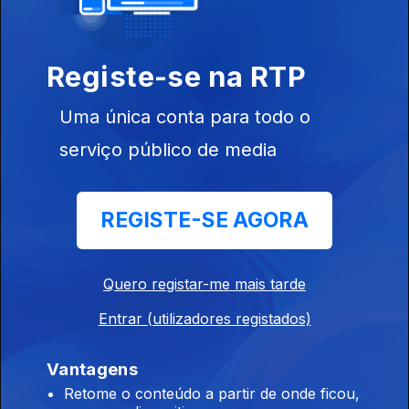
Prof. Dulce Brito - Amiloidose Cardíaca
Registe-se na RTP
11 mar. 2020
Uma única conta para todo o
Dra. Luísa Carvalho - Hipertensão Arterial
serviço público de media
Pulmonar
10 mar. 2020
REGISTE-SE AGORA
Dr. Joaquim Marques - O livro Branco das
Quero registar-me mais tarde
Doenças Raras
05 mar. 2020
Entrar (utilizadores registados)
Vantagens
Maratona da Saúde 2020, 7ª Edição dedicada
Retome o conteúdo a partir de onde ficou,