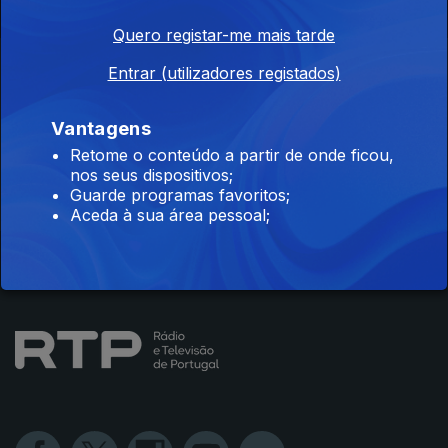
Quero registar-me mais tarde
Instale a aplicação
RTP Play
Entrar (utilizadores registados)
Vantagens
Retome o conteúdo a partir de onde ficou,
nos seus dispositivos;
Disponível para iOS, Android, Apple TV, Android TV e
Guarde programas favoritos;
CarPlay
Aceda à sua área pessoal;