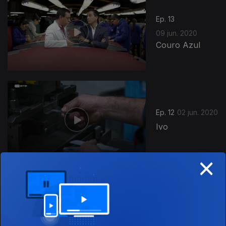
Ep. 13
09 jun. 2020
Couro Azul
474528
Ep. 12
02 jun. 2020
Ivo
×
Ep. 11
26 mai. 2020
Calvelex