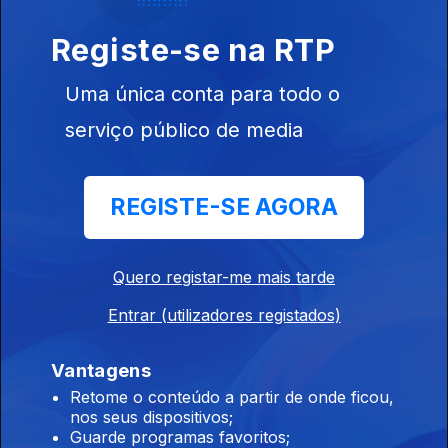
Registe-se na RTP
Uma única conta para todo o
Ep. 10
serviço público de media
19 mai. 2020
Critical
Software
REGISTE-SE AGORA
Quero registar-me mais tarde
Ep. 9
12 mai. 2020
Entrar (utilizadores registados)
Corticeira
Amorim
Vantagens
Retome o conteúdo a partir de onde ficou,
nos seus dispositivos;
Guarde programas favoritos;