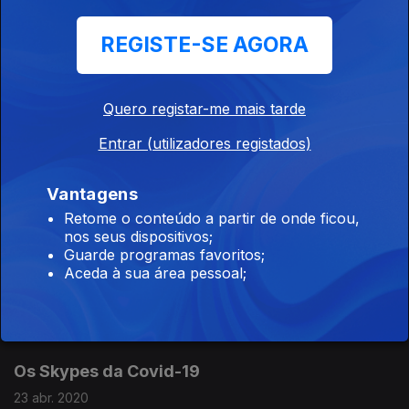
Agência de viagens confunde Portugal com
REGISTE-SE AGORA
Espanha
28 abr. 2020
Quero registar-me mais tarde
Entrar (utilizadores registados)
A canção do corona vírus
27 abr. 2020
Vantagens
Retome o conteúdo a partir de onde ficou,
nos seus dispositivos;
Comemorar o 25 de Abril em tempos de
Guarde programas favoritos;
pandemia
Aceda à sua área pessoal;
24 abr. 2020
Os Skypes da Covid-19
23 abr. 2020