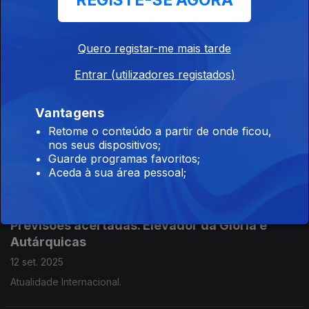
REGISTE-SE AGORA
Não é não nas Presidenciais. Autárquicas.
Gaza Genocídio
Quero registar-me mais tarde
19 set. 2025
Bolsonaro.
Entrar (utilizadores registados)
Vantagens
Emissão Especial em Melo
Retome o conteúdo a partir de onde ficou,
13 set. 2025
nos seus dispositivos;
Guarde programas favoritos;
Integrado no Festival Literário Em Nome da Terra.
Aceda à sua área pessoal;
Previsões acertadas, Elevador da Glória e Autárquicas.
Previsões acertadas. Elevador da Glória e
Autárquicas
12 set. 2025
Atualidade Internacional.