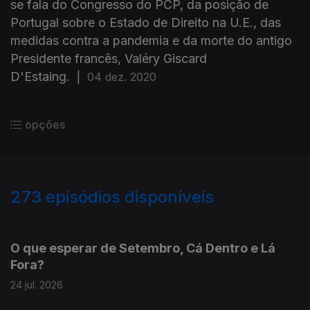
se fala do Congresso do PCP, da posição de
Portugal sobre o Estado de Direito na U.E., das
medidas contra a pandemia e da morte do antigo
Presidente francês, Valéry Giscard
D'Estaing.
|
04 dez. 2020
opções
273
episódios disponíveis
927588
908817
890899
861748
842927
823289
803964
774789
754647
O que esperar de Setembro, Cá Dentro e Lá
Fora?
24 jul. 2026