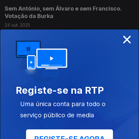
Sem António, sem Álvaro e sem Francisco.
Votação da Burka
24 out. 2025
×
20 candidatos a PR. Paz adiada
Explicações e Reflexões Autárquicas 2025.
Gaza incompreensível
17 out. 2025
Nobel da Paz para Corina Machado.
Registe-se na RTP
Uma única conta para todo o
Palestina tardou . ONU melhor juntos
26 set. 2025
serviço público de media
Pacote laboral é para negociar.