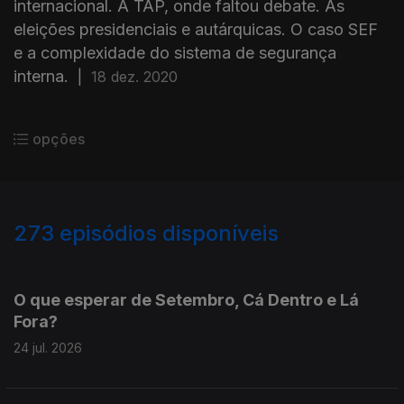
internacional. A TAP, onde faltou debate. As
eleições presidenciais e autárquicas. O caso SEF
e a complexidade do sistema de segurança
interna.
|
18 dez. 2020
opções
273
episódios disponíveis
927588
908817
890899
O que esperar de Setembro, Cá Dentro e Lá
Fora?
24 jul. 2026