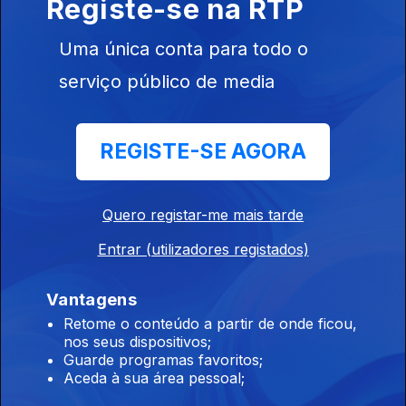
Registe-se na RTP
Seguro, megafone da Dor.
Uma única conta para todo o
13 mar. 2026
serviço público de media
Guerra, Meloni mais que Montenegro. Crise à espreita. Partiu
Mário Zambujal.
REGISTE-SE AGORA
Quando é que Trump mentiu?
06 mar. 2026
Quero registar-me mais tarde
10 anos de Marcelo; um Presidente, dois países. Era preciso
calar Passos?
Entrar (utilizadores registados)
Vantagens
Novo MAI será efeito Seguro?
Retome o conteúdo a partir de onde ficou,
27 fev. 2026
nos seus dispositivos;
Guarde programas favoritos;
PPCoelho a andar por aí. Tarifas, a incerteza americana.
Aceda à sua área pessoal;
Conselho para a Paz de D.Trump, Portugal não paga para
observar.