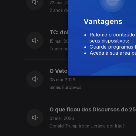
22 mai. 2026
2 anos de Governo e Oposições. Desfios d
Vantagens
TC: dois Nãos duas vezes. Lei L
Retome o conteúdo a
seus dispositivos;
15 mai. 2026
Guarde programas f
Trump na China. Alguma coisa está a mudar
Aceda à sua área pe
O Veto que não se concretizou.
08 mai. 2026
Sinais Europeus.
O que ficou dos Discursos do 25 
01 mai. 2026
Donald Trump troca Ucrânia por Irão?