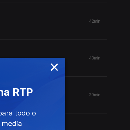
42min
43min
×
 na RTP
39min
para todo o
e media