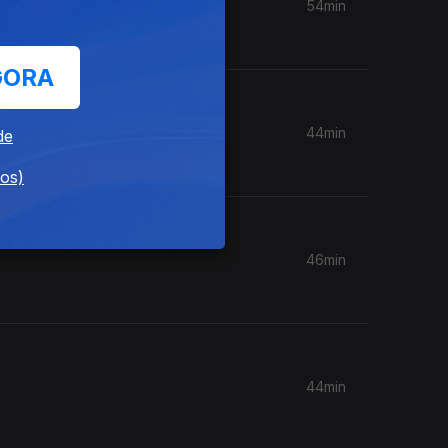
54min
GORA
44min
de
dos)
46min
44min