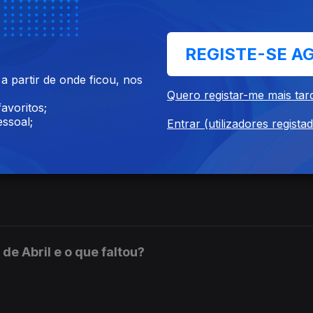
a Europa. Convidadas: Ana Catarina Mendes e Lídia Pereira.
REGISTE-SE A
aboral não passará
 partir de onde ficou, nos
Quero registar-me mais tar
avoritos;
 na Rússia.
ssoal;
Entrar (utilizadores regista
 PTRR será?
de Abril e o que faltou?