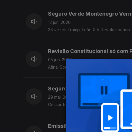
Seguro Verde Montenegro Ver
12 jun. 2026
38 vezes Trump. Leão XIV Revolucionário.
Revisão Constitucional só com P
05 jun. 2026
Afinal Somos Humanos, a encíclica de Leã
Seguro Hiper Vigilante. Tribuna
29 mai. 2026
Cessar fogo que não cessa nada.
Emissão Especial em Estrasburg