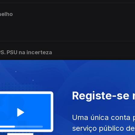
melho
S. PSU na incerteza
o XIV "Magnifica Humanitas"
l de Contas: dúvidas 10 milhões
Registe-se
Uma única conta 
serviço público d
o: 40 anos PT na UE