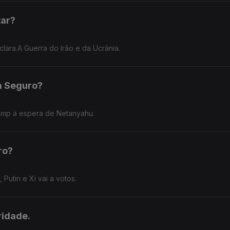
tar?
clara.A Guerra do Irão e da Ucrânia.
a Seguro?
rump à espera de Netanyahu.
ro?
Putin e Xi vai a votos.
ridade.