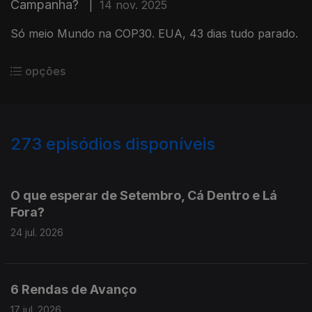
Campanha?
|
14 nov. 2025
Só meio Mundo na COP30. EUA, 43 dias tudo parado.
opções
273
episódios disponíveis
927588
908817
890899
861748
842927
823289
803964
774789
754647
O que esperar de Setembro, Cá Dentro e Lá
Fora?
24 jul. 2026
6 Rendas de Avanço
17 jul. 2026