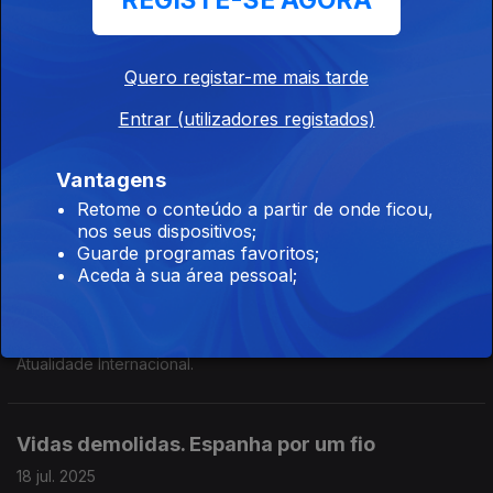
REGISTE-SE AGORA
Bolsonaro.
Quero registar-me mais tarde
Emissão Especial em Melo
Entrar (utilizadores registados)
13 set. 2025
Integrado no Festival Literário Em Nome da Terra.
Vantagens
Previsões acertadas, Elevador da Glória e Autárquicas.
Retome o conteúdo a partir de onde ficou,
nos seus dispositivos;
Guarde programas favoritos;
Previsões acertadas. Elevador da Glória e
Aceda à sua área pessoal;
Autárquicas
12 set. 2025
Atualidade Internacional.
Vidas demolidas. Espanha por um fio
18 jul. 2025