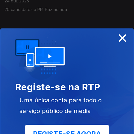
24 out. 2025
20 candidatos a PR. Paz adiada
×
Explicações e Reflexões Autárquicas 2025.
Gaza incompreensível
17 out. 2025
Nobel da Paz para Corina Machado.
Palestina tardou . ONU melhor juntos
Registe-se na RTP
26 set. 2025
Pacote laboral é para negociar.
Uma única conta para todo o
serviço público de media
Não é não nas Presidenciais. Autárquicas.
Gaza Genocídio
19 set. 2025