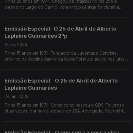
Tinha 29 anos em 1974. Chegou de Istambul no dia 25A e
esteve no Largo do Carmo, com amigos.Antiga funcionária
pública, escritora, especialista em etiqueta e protocolo.
Emissão Especial- O 25 de Abril de Alberto
Laplaine Guimarães 2ªp
31 jan. 2026
Tinha 15 anos em 1974. Fundador da Juventude Centrista,
próximo de Adelino Amaro da Costa.Foi muito activo nas lutas
nos liceus e na faculdade,Por um triz que não incendiou a Fac.
de Direito de Lisboa. É sec geral da CML
Emissão Especial - O 25 de Abril de Alberto
Laplaine Guimarães
24 jan. 2026
Tinha 15 anos em 1974. Conta como nasceu o CDS. Foi preso
duas vezes, por horas, depois do 25A. Advogado, Secretário
Geral da Câmara Municipal de Lisboa.
Emissão Especial - O que seria a nossa vida