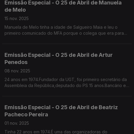
Emissão Especial - O 25 de Abril de Manuela
de Melo
15 nov. 2025
Manuela de Melo tinha a idade de Salgueiro Maia e leu o
primeiro comunicado do MFA porque o colega que era para
ler estava demasiado nervoso
Já era professora de Ciências da Natureza, colaborava na
RTP na Telescola e como pivot do Jornal da Tarde. Foi
Emissão Especial - O 25 de Abril de Artur
vereadora na CMPorto e deputada. Sem cartão.
Penedos
08 nov. 2025
24 anos em 1974.Fundador da UGT, foi primeiro secretário da
Assembleia da República,deputado do PS 15 anos.Bancário em
74, recorda os portugueses que chegavam das colónias e
queriam trocar o seu dinheiro para escudos
Emissão Especial - O 25 de Abril de Beatriz
Pacheco Pereira
01 nov. 2025
Tinha 22 anos em 1974.É uma das organizadoras do