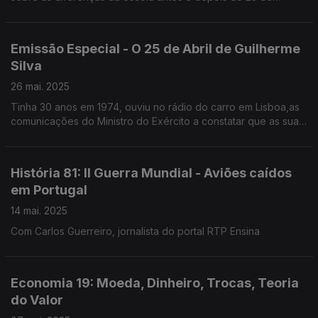
Abril,do que se podia ensinar e do que era proibido.
Emissão Especial - O 25 de Abril de Guilherme
Silva
26 mai. 2025
Tinha 30 anos em 1974, ouviu no rádio do carro em Lisboa,as
comunicações do Ministro do Exército a constatar que as suas
tropas já não estavam com ele.Advogado,foi líder parlamentar
do PSD várias legislaturas
História 81: II Guerra Mundial - Aviões caídos
em Portugal
14 mai. 2025
Com Carlos Guerreiro, jornalista do portal RTP Ensina
Economia 19: Moeda, Dinheiro, Trocas, Teoria
do Valor