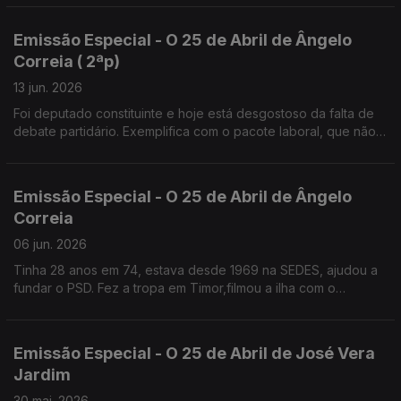
PS, até ao ano passado
Emissão Especial - O 25 de Abril de Ângelo
Correia ( 2ªp)
13 jun. 2026
Foi deputado constituinte e hoje está desgostoso da falta de
debate partidário. Exemplifica com o pacote laboral, que não
foi apresentado em campanha para não perder votos.
Emissão Especial - O 25 de Abril de Ângelo
Correia
06 jun. 2026
Tinha 28 anos em 74, estava desde 1969 na SEDES, ajudou a
fundar o PSD. Fez a tropa em Timor,filmou a ilha com o
"repórter de imagem" José Ramos Horta.
Emissão Especial - O 25 de Abril de José Vera
Jardim
30 mai. 2026