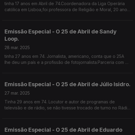
tinha 17 anos em Abril de 74.Coordenadora da Liga Operária
católica em Lisboa,foi professora de Religião e Moral, 20 anos
sindicalista na CGTP e trabalha desde os 12 anos .
Emissão Especial - O 25 de Abril de Sandy
Loop.
28 mar. 2025
tinha 27 anos em 74. Jornalista, americano, conta que o 25A
lhe deu um país e a profissão de fotojornalista.Parceria com o
Clube de Jornalistas.
Emissão Especial - O 25 de Abril de Júlio Isidro.
27 mar. 2025
Tinha 29 anos em 74. Locutor e autor de programas de
televisão e de rádio, se não tivesse trocado de turno no Rádio
Clube Português, teria lido o comunicado do MFA. Lembra-se
de um país silencioso que se abriu no 25A.
Emissão Especial - O 25 de Abril de Eduardo