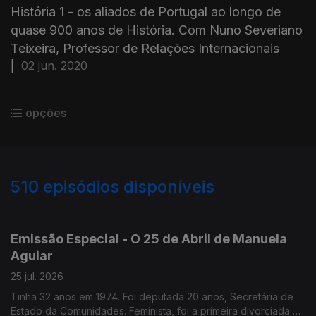
História 1 - os aliados de Portugal ao longo de
quase 900 anos de História. Com Nuno Severiano
Teixeira, Professor de Relações Internacionais
|
02 jun. 2020
opções
510
episódios disponíveis
928016
913743
898736
888088
866000
850119
833383
826077
Emissão Especial - O 25 de Abril de Manuela
Aguiar
25 jul. 2026
Tinha 32 anos em 1974. Foi deputada 20 anos, Secretária de
Estado da Comunidades. Feminista, foi a primeira divorciada na