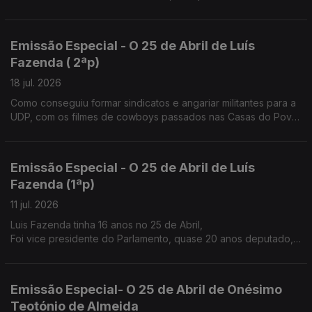
família
Emissão Especial - O 25 de Abril de Luís
Fazenda ( 2ªp)
18 jul. 2026
Como conseguiu formar sindicatos e angariar militantes para a
UDP, com os filmes de cowboys passados nas Casas do Povo
e nos átrios das igrejas à saída da missa de Domingo.
Emissão Especial - O 25 de Abril de Luís
Fazenda (1ªp)
11 jul. 2026
Luis Fazenda tinha 16 anos no 25 de Abril,
Foi vice presidente do Parlamento, quase 20 anos deputado,
nos anos 80 ajudou a fazer o sindicato dos trabalhadores
agrícolas do Douro.
Emissão Especial- O 25 de Abril de Onésimo
Teotónio de Almeida