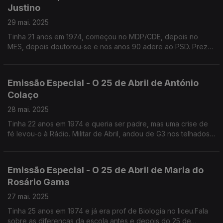
Justino
29 mai. 2025
Tinha 21 anos em 1974, começou no MDP/CDE, depois no
MES, depois doutorou-se e nos anos 90 adere ao PSD. Preza
acima de tudo a liberdade e considera que ainda hoje há
bufos na sociedade portuguesa.
Emissão Especial - O 25 de Abril de António
Colaço
28 mai. 2025
Tinha 22 anos em 1974 e queria ser padre, mas uma crise de
fé levou-o à Rádio. Militar de Abril, andou de G3 nos telhados
da RTP no Lumiar e dormiu no estúdio do Telejornal. Antigo
assessor do PS, hoje Artista Plástico.
Emissão Especial - O 25 de Abril de Maria do
Rosário Gama
27 mai. 2025
Tinha 25 anos em 1974 e já era prof de Biologia no liceu.Fala
sobre as diferenças da escola antes e depois do 25 de