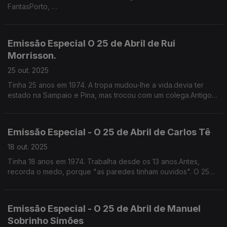
FantasPorto,
escultora, cronista e ficcionista, a primeira muilher a escrever e
a falar sobre cinema em Portugal.
Emissão Especial O 25 de Abril de Rui
Morrisson.
25 out. 2025
Tinha 25 anos em 1974. A tropa mudou-lhe a vida.devia ter
estado na Sampaio e Pina, mas trocou com um colega.Antigo
radialista, agora actor de cinema e Televisão.
Emissão Especial - O 25 de Abril de Carlos Tê
18 out. 2025
Tinha 18 anos em 1974. Trabalha desde os 13 anos.Antes,
recorda o medo, porque "as paredes tinham ouvidos". O 25
de Abril "rebentou as costuras e o mundo abriu-se". Letrista e
escritor.
Emissão Especial - O 25 de Abril de Manuel
Sobrinho Simões