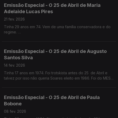
Emissão Especial - O 25 de Abril de Maria
Adelaide Lucas Pires
21 fev. 2026
Tinha 29 anos em 74. Vem de uma família conservadora e do
regime.
Quase médica, foi jornalista antes e logo a seguir ao 25 de
Abril . Foi Chefe de gabinete de Maria José Nogueira Pinto no
Parlamento e na CML
Emissão Especial - O 25 de Abril de Augusto
Santos Silva
14 fev. 2026
Tinha 17 anos em 1974. Foi trotskista antes do 25 de Abril e
talvez por isso não queria Soares eleito em 1986. Foi do MES,
como Jorge Sampaio, mas chegou mais tarde ao PS. Professor
Catedrático de Sociologia
Emissão Especial - O 25 de Abril de Paula
Bobone
08 fev. 2026