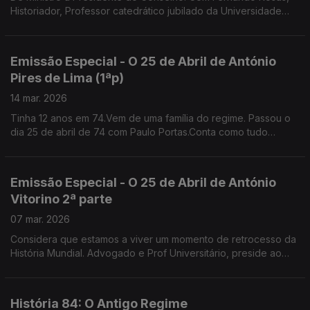
Historiador, Professor catedrático jubilado da Universidade
Nova de Lisboa e fundador do Instituto de História
Contemporânea
Emissão Especial - O 25 de Abril de António
Pires de Lima (1ªp)
14 mar. 2026
Tinha 12 anos em 74.Vem de uma família do regime. Passou o
dia 25 de abril de 74 com Paulo Portas.Conta como tudo
mudou no colégio jesuíta de S. João de Brito que ambos
frequentavam . Gestor, Antigo Ministro da Economia
Emissão Especial - O 25 de Abril de António
Vitorino 2ª parte
07 mar. 2026
Considera que estamos a viver um momento de retrocesso da
História Mundial. Advogado e Prof Universitário, preside ao
Conselho Nacional para as Migrações e Asilo.
História 84: O Antigo Regime