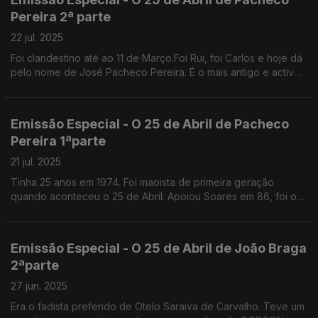
Pereira 2ª parte
22 jul. 2025
Foi clandestino até ao 11 de Março.Foi Rui, foi Carlos e hoje dá
pelo nome de José Pacheco Pereira. É o mais antigo e activo
comentador da vida política portuguesa.
Emissão Especial - O 25 de Abril de Pacheco
Pereira 1ªparte
21 jul. 2025
Tinha 25 anos em 1974. Foi maoista de primeira geração
quando aconteceu o 25 de Abril. Apoiou Soares em 86, foi o
ideólogo de Cavaco. Diz que se identifica com o PSD original.
Emissão Especial - O 25 de Abril de João Braga
2ªparte
27 jun. 2025
Era o fadista preferido de Otelo Saraiva de Carvalho. Teve um