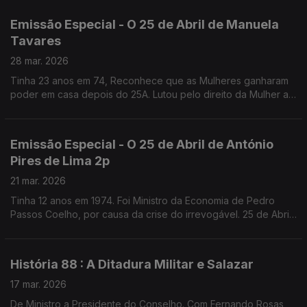
Emissão Especial - O 25 de Abril de Manuela
Tavares
28 mar. 2026
Tinha 23 anos em 74, Reconhece que as Mulheres ganharam
poder em casa depois do 25A. Lutou pelo direito da Mulher ao
Aborto, que recorda como uma das lutas que mais
solidariedade gerou. Fundadora da UMAR
Emissão Especial - O 25 de Abril de António
Pires de Lima 2p
21 mar. 2026
Tinha 12 anos em 1974. Foi Ministro da Economia de Pedro
Passos Coelho, por causa da crise do irrevogável. 25 de Abril
de 1976, diz, marca o começo da verdadeira Democracia em
Portugal.
História 88 : A Ditadura Militar e Salazar
17 mar. 2026
De Ministro a Presidente do Conselho. Com Fernando Rosas,