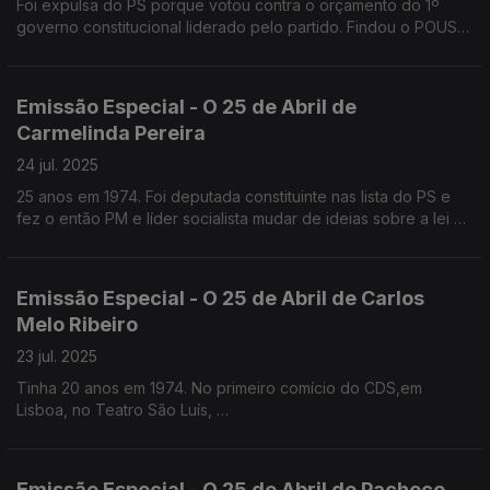
Foi expulsa do PS porque votou contra o orçamento do 1º
governo constitucional liderado pelo partido. Findou o POUS
com Aires Rodrigues
Emissão Especial - O 25 de Abril de
Carmelinda Pereira
24 jul. 2025
25 anos em 1974. Foi deputada constituinte nas lista do PS e
fez o então PM e líder socialista mudar de ideias sobre a lei da
ocupação das casas. Mais tarde funda o POUS com Aires
Rodrigues
Emissão Especial - O 25 de Abril de Carlos
Melo Ribeiro
23 jul. 2025
Tinha 20 anos em 1974. No primeiro comício do CDS,em
Lisboa, no Teatro São Luís,
uma bala perdida entrou-lhe entre o entre a pele e a caixa
craniana. É um dos mais de 50 sobrinhos do General Galvão de
Melo.
Emissão Especial - O 25 de Abril de Pacheco