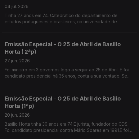
04 jul. 2026
Tinha 27 anos em 74. Catedrático do departamento de
estudos portugueses e brasileiros, na universidade de
Brown.Diz que os valores de Abril não podem morrer senão é
a selva.
Emissão Especial - O 25 de Abril de Basílio
Horta ( 2ªp)
27 jun. 2026
Foi ministro em 3 governos logo a seguir ao 25 de Abril .E foi
candidato presidencial há 35 anos, conta a sua vontade. Se
tivesse patrão, provavelmente teria feito greve contra o
Pacote Laboral.
Emissão Especial - O 25 de Abril de Basílio
Horta (1ªp)
20 jun. 2026
Basílio Horta tinha 30 anos em 74.É jurista, fundador do CDS.
Foi candidato presidencial contra Mário Soares em 1991.E foi
presidente da Câmara de Sintra, 12 anos,independente pelo