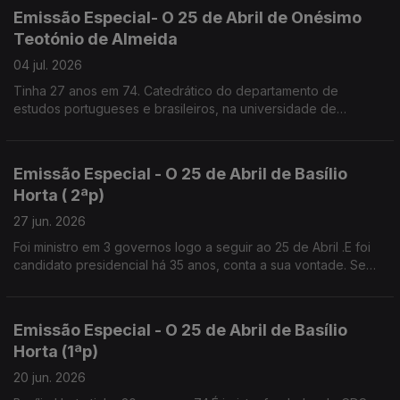
Emissão Especial- O 25 de Abril de Onésimo
Teotónio de Almeida
04 jul. 2026
Tinha 27 anos em 74. Catedrático do departamento de
estudos portugueses e brasileiros, na universidade de
Brown.Diz que os valores de Abril não podem morrer senão é
a selva.
Emissão Especial - O 25 de Abril de Basílio
Horta ( 2ªp)
27 jun. 2026
Foi ministro em 3 governos logo a seguir ao 25 de Abril .E foi
candidato presidencial há 35 anos, conta a sua vontade. Se
tivesse patrão, provavelmente teria feito greve contra o
Pacote Laboral.
Emissão Especial - O 25 de Abril de Basílio
Horta (1ªp)
20 jun. 2026