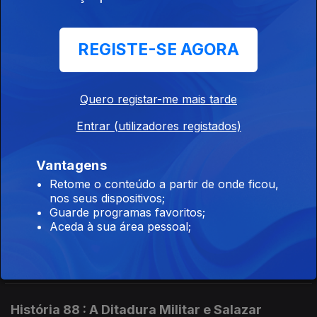
testemunhos de João Paulo Diniz, Maria Antónia Palla e
Fernanda Mestrinho. Em parceria com o Clube de jornalistas.
REGISTE-SE AGORA
Emissão Especial - O 25 de Abril de Manuela
Tavares
Quero registar-me mais tarde
28 mar. 2026
Tinha 23 anos em 74, Reconhece que as Mulheres ganharam
Entrar (utilizadores registados)
poder em casa depois do 25A. Lutou pelo direito da Mulher ao
Aborto, que recorda como uma das lutas que mais
solidariedade gerou. Fundadora da UMAR
Vantagens
Retome o conteúdo a partir de onde ficou,
Emissão Especial - O 25 de Abril de António
nos seus dispositivos;
Pires de Lima 2p
Guarde programas favoritos;
21 mar. 2026
Aceda à sua área pessoal;
Tinha 12 anos em 1974. Foi Ministro da Economia de Pedro
Passos Coelho, por causa da crise do irrevogável. 25 de Abril
de 1976, diz, marca o começo da verdadeira Democracia em
Portugal.
História 88 : A Ditadura Militar e Salazar