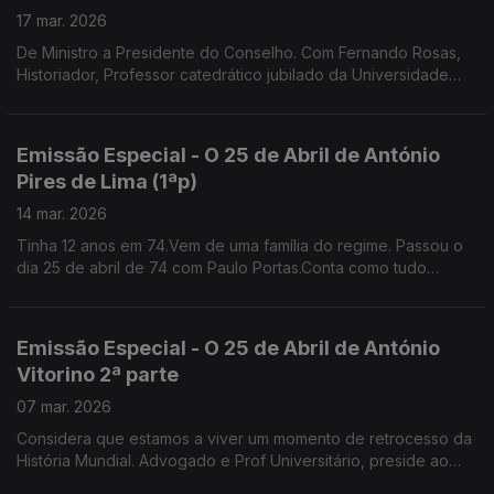
17 mar. 2026
De Ministro a Presidente do Conselho. Com Fernando Rosas,
Historiador, Professor catedrático jubilado da Universidade
Nova de Lisboa e fundador do Instituto de História
Contemporânea
Emissão Especial - O 25 de Abril de António
Pires de Lima (1ªp)
14 mar. 2026
Tinha 12 anos em 74.Vem de uma família do regime. Passou o
dia 25 de abril de 74 com Paulo Portas.Conta como tudo
mudou no colégio jesuíta de S. João de Brito que ambos
frequentavam . Gestor, Antigo Ministro da Economia
Emissão Especial - O 25 de Abril de António
Vitorino 2ª parte
07 mar. 2026
Considera que estamos a viver um momento de retrocesso da
História Mundial. Advogado e Prof Universitário, preside ao
Conselho Nacional para as Migrações e Asilo.