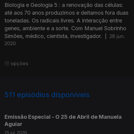
Biologia e Geologia 5 : a renovação das células:
até aos 70 anos produzimos e deitamos fora duas
toneladas. Os radicais livres. A interacção entre
genes, ambiente e a sorte. Com Manuel Sobrinho
Simões, médico, cientista, investigador.
|
28 jun.
2020
opções
511
episódios disponíveis
928016
913743
898736
Emissão Especial - O 25 de Abril de Manuela
Aguiar
25 jul. 2026