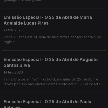
Emissão Especial - O 25 de Abril de Maria
Adelaide Lucas Pires
21 fev. 2026
Tinha 29 anos em 74. Vem de uma família conservadora e do
regime.
Quase médica, foi jornalista antes e logo a seguir ao 25 de
Abril . Foi Chefe de gabinete de Maria José Nogueira Pinto no
Parlamento e na CML
Emissão Especial - O 25 de Abril de Augusto
Santos Silva
14 fev. 2026
Tinha 17 anos em 1974. Foi trotskista antes do 25 de Abril e
talvez por isso não queria Soares eleito em 1986. Foi do MES,
como Jorge Sampaio, mas chegou mais tarde ao PS. Professor
Catedrático de Sociologia
Emissão Especial - O 25 de Abril de Paula
Bobone