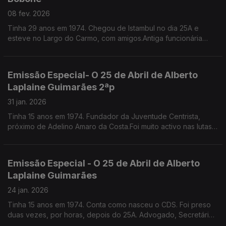
08 fev. 2026
Tinha 29 anos em 1974. Chegou de Istambul no dia 25A e
esteve no Largo do Carmo, com amigos.Antiga funcionária
pública, escritora, especialista em etiqueta e protocolo.
Emissão Especial- O 25 de Abril de Alberto
Laplaine Guimarães 2ªp
31 jan. 2026
Tinha 15 anos em 1974. Fundador da Juventude Centrista,
próximo de Adelino Amaro da Costa.Foi muito activo nas lutas
nos liceus e na faculdade,Por um triz que não incendiou a Fac.
de Direito de Lisboa. É sec geral da CML
Emissão Especial - O 25 de Abril de Alberto
Laplaine Guimarães
24 jan. 2026
Tinha 15 anos em 1974. Conta como nasceu o CDS. Foi preso
duas vezes, por horas, depois do 25A. Advogado, Secretário
Geral da Câmara Municipal de Lisboa.