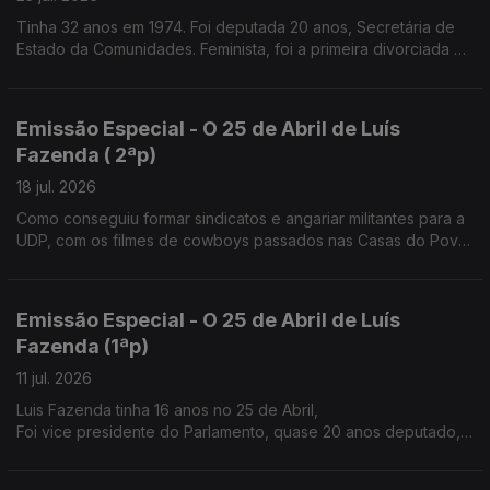
Tinha 32 anos em 1974. Foi deputada 20 anos, Secretária de
Estado da Comunidades. Feminista, foi a primeira divorciada na
família
Emissão Especial - O 25 de Abril de Luís
Fazenda ( 2ªp)
18 jul. 2026
Como conseguiu formar sindicatos e angariar militantes para a
UDP, com os filmes de cowboys passados nas Casas do Povo
e nos átrios das igrejas à saída da missa de Domingo.
Emissão Especial - O 25 de Abril de Luís
Fazenda (1ªp)
11 jul. 2026
Luis Fazenda tinha 16 anos no 25 de Abril,
Foi vice presidente do Parlamento, quase 20 anos deputado,
nos anos 80 ajudou a fazer o sindicato dos trabalhadores
agrícolas do Douro.