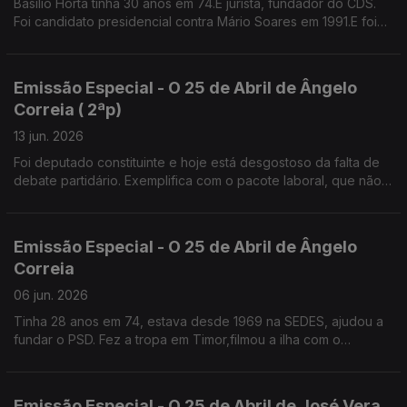
Basílio Horta tinha 30 anos em 74.É jurista, fundador do CDS.
Foi candidato presidencial contra Mário Soares em 1991.E foi
presidente da Câmara de Sintra, 12 anos,independente pelo
PS, até ao ano passado
Emissão Especial - O 25 de Abril de Ângelo
Correia ( 2ªp)
13 jun. 2026
Foi deputado constituinte e hoje está desgostoso da falta de
debate partidário. Exemplifica com o pacote laboral, que não
foi apresentado em campanha para não perder votos.
Emissão Especial - O 25 de Abril de Ângelo
Correia
06 jun. 2026
Tinha 28 anos em 74, estava desde 1969 na SEDES, ajudou a
fundar o PSD. Fez a tropa em Timor,filmou a ilha com o
"repórter de imagem" José Ramos Horta.
Emissão Especial - O 25 de Abril de José Vera