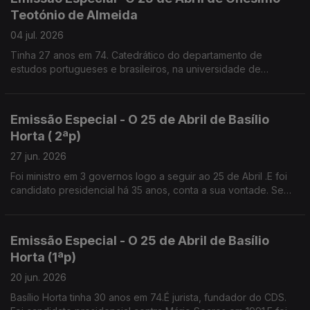
Teotónio de Almeida
04 jul. 2026
Tinha 27 anos em 74. Catedrático do departamento de
estudos portugueses e brasileiros, na universidade de
Brown.Diz que os valores de Abril não podem morrer senão é
a selva.
Emissão Especial - O 25 de Abril de Basílio
Horta ( 2ªp)
27 jun. 2026
Foi ministro em 3 governos logo a seguir ao 25 de Abril .E foi
candidato presidencial há 35 anos, conta a sua vontade. Se
tivesse patrão, provavelmente teria feito greve contra o
Pacote Laboral.
Emissão Especial - O 25 de Abril de Basílio
Horta (1ªp)
20 jun. 2026
Basílio Horta tinha 30 anos em 74.É jurista, fundador do CDS.