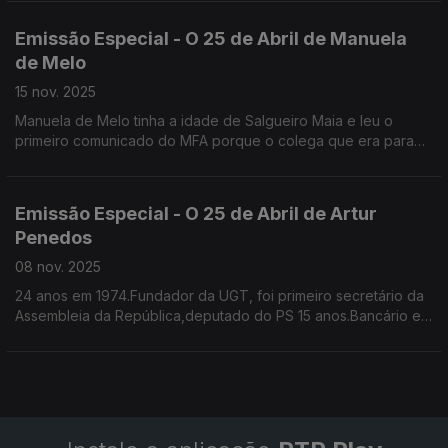
Emissão Especial - O 25 de Abril de Manuela
de Melo
15 nov. 2025
Manuela de Melo tinha a idade de Salgueiro Maia e leu o
primeiro comunicado do MFA porque o colega que era para
ler estava demasiado nervoso
Já era professora de Ciências da Natureza, colaborava na
RTP na Telescola e como pivot do Jornal da Tarde. Foi
Emissão Especial - O 25 de Abril de Artur
vereadora na CMPorto e deputada. Sem cartão.
Penedos
08 nov. 2025
24 anos em 1974.Fundador da UGT, foi primeiro secretário da
Assembleia da República,deputado do PS 15 anos.Bancário em
74, recorda os portugueses que chegavam das colónias e
queriam trocar o seu dinheiro para escudos