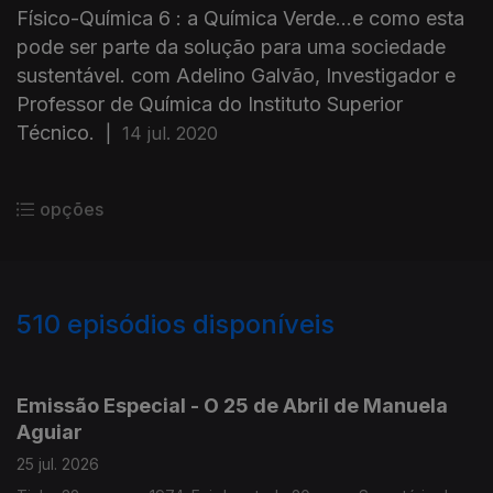
Físico-Química 6 : a Química Verde...e como esta
pode ser parte da solução para uma sociedade
sustentável. com Adelino Galvão, Investigador e
Professor de Química do Instituto Superior
Técnico.
|
14 jul. 2020
opções
510
episódios disponíveis
928016
913743
898736
888088
Emissão Especial - O 25 de Abril de Manuela
Aguiar
25 jul. 2026