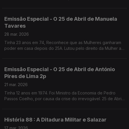
Fernanda Mestrinho. Em parceria com o Clube de jornalistas.
Emissão Especial - O 25 de Abril de Manuela
Tavares
28 mar. 2026
Tinha 23 anos em 74, Reconhece que as Mulheres ganharam
poder em casa depois do 25A. Lutou pelo direito da Mulher ao
Aborto, que recorda como uma das lutas que mais
solidariedade gerou. Fundadora da UMAR
Emissão Especial - O 25 de Abril de António
Pires de Lima 2p
21 mar. 2026
Tinha 12 anos em 1974. Foi Ministro da Economia de Pedro
Passos Coelho, por causa da crise do irrevogável. 25 de Abril
de 1976, diz, marca o começo da verdadeira Democracia em
Portugal.
História 88 : A Ditadura Militar e Salazar
17 mar. 2026