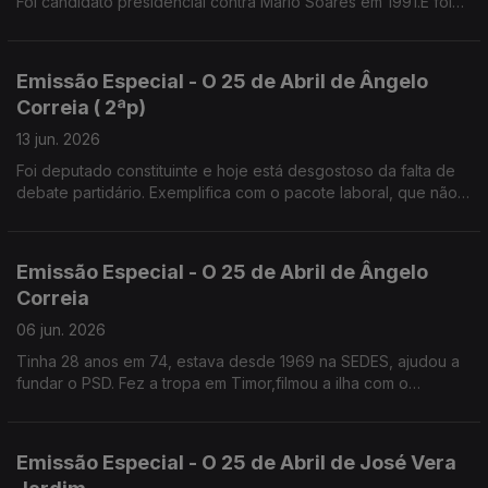
Foi candidato presidencial contra Mário Soares em 1991.E foi
presidente da Câmara de Sintra, 12 anos,independente pelo
PS, até ao ano passado
Emissão Especial - O 25 de Abril de Ângelo
Correia ( 2ªp)
13 jun. 2026
Foi deputado constituinte e hoje está desgostoso da falta de
debate partidário. Exemplifica com o pacote laboral, que não
foi apresentado em campanha para não perder votos.
Emissão Especial - O 25 de Abril de Ângelo
Correia
06 jun. 2026
Tinha 28 anos em 74, estava desde 1969 na SEDES, ajudou a
fundar o PSD. Fez a tropa em Timor,filmou a ilha com o
"repórter de imagem" José Ramos Horta.
Emissão Especial - O 25 de Abril de José Vera