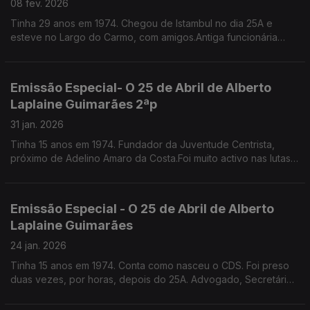
08 fev. 2026
Tinha 29 anos em 1974. Chegou de Istambul no dia 25A e
esteve no Largo do Carmo, com amigos.Antiga funcionária
pública, escritora, especialista em etiqueta e protocolo.
Emissão Especial- O 25 de Abril de Alberto
Laplaine Guimarães 2ªp
31 jan. 2026
Tinha 15 anos em 1974. Fundador da Juventude Centrista,
próximo de Adelino Amaro da Costa.Foi muito activo nas lutas
nos liceus e na faculdade,Por um triz que não incendiou a Fac.
de Direito de Lisboa. É sec geral da CML
Emissão Especial - O 25 de Abril de Alberto
Laplaine Guimarães
24 jan. 2026
Tinha 15 anos em 1974. Conta como nasceu o CDS. Foi preso
duas vezes, por horas, depois do 25A. Advogado, Secretário
Geral da Câmara Municipal de Lisboa.