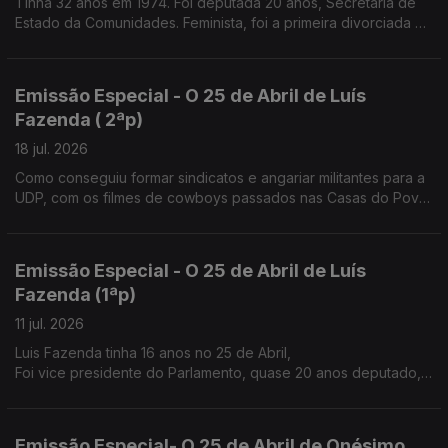
Tinha 32 anos em 1974. Foi deputada 20 anos, Secretária de
Estado da Comunidades. Feminista, foi a primeira divorciada na
família
Emissão Especial - O 25 de Abril de Luís
Fazenda ( 2ªp)
18 jul. 2026
Como conseguiu formar sindicatos e angariar militantes para a
UDP, com os filmes de cowboys passados nas Casas do Povo
e nos átrios das igrejas à saída da missa de Domingo.
Emissão Especial - O 25 de Abril de Luís
Fazenda (1ªp)
11 jul. 2026
Luis Fazenda tinha 16 anos no 25 de Abril,
Foi vice presidente do Parlamento, quase 20 anos deputado,
nos anos 80 ajudou a fazer o sindicato dos trabalhadores
agrícolas do Douro.
Emissão Especial- O 25 de Abril de Onésimo