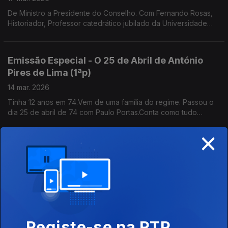
De Ministro a Presidente do Conselho. Com Fernando Rosas,
Historiador, Professor catedrático jubilado da Universidade
Nova de Lisboa e fundador do Instituto de História
Contemporânea
Emissão Especial - O 25 de Abril de António
Pires de Lima (1ªp)
14 mar. 2026
Tinha 12 anos em 74.Vem de uma família do regime. Passou o
dia 25 de abril de 74 com Paulo Portas.Conta como tudo
mudou no colégio jesuíta de S. João de Brito que ambos
×
frequentavam . Gestor, Antigo Ministro da Economia
Emissão Especial - O 25 de Abril de António
Vitorino 2ª parte
07 mar. 2026
Considera que estamos a viver um momento de retrocesso da
História Mundial. Advogado e Prof Universitário, preside ao
Conselho Nacional para as Migrações e Asilo.
Registe-se na RTP