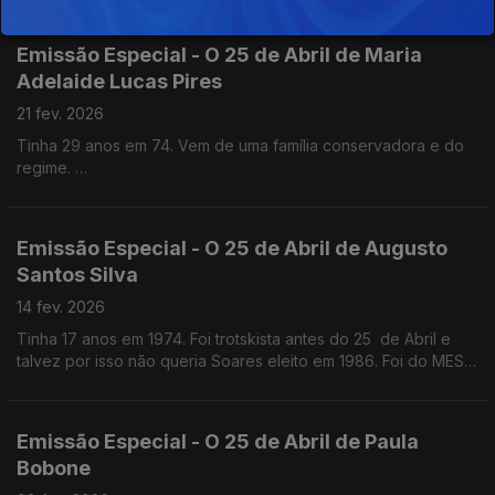
Emissão Especial - O 25 de Abril de Maria
Adelaide Lucas Pires
21 fev. 2026
Tinha 29 anos em 74. Vem de uma família conservadora e do
regime.
Quase médica, foi jornalista antes e logo a seguir ao 25 de
Abril . Foi Chefe de gabinete de Maria José Nogueira Pinto no
Parlamento e na CML
Emissão Especial - O 25 de Abril de Augusto
Santos Silva
14 fev. 2026
Tinha 17 anos em 1974. Foi trotskista antes do 25 de Abril e
talvez por isso não queria Soares eleito em 1986. Foi do MES,
como Jorge Sampaio, mas chegou mais tarde ao PS. Professor
Catedrático de Sociologia
Emissão Especial - O 25 de Abril de Paula
Bobone