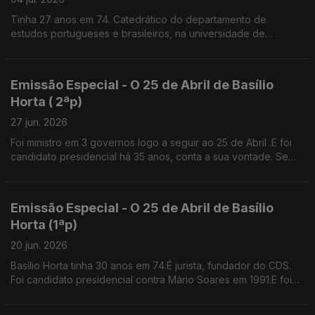
Tinha 27 anos em 74. Catedrático do departamento de
estudos portugueses e brasileiros, na universidade de
Brown.Diz que os valores de Abril não podem morrer senão é
a selva.
Emissão Especial - O 25 de Abril de Basílio
Horta ( 2ªp)
27 jun. 2026
Foi ministro em 3 governos logo a seguir ao 25 de Abril .E foi
candidato presidencial há 35 anos, conta a sua vontade. Se
tivesse patrão, provavelmente teria feito greve contra o
Pacote Laboral.
Emissão Especial - O 25 de Abril de Basílio
Horta (1ªp)
20 jun. 2026
Basílio Horta tinha 30 anos em 74.É jurista, fundador do CDS.
Foi candidato presidencial contra Mário Soares em 1991.E foi
presidente da Câmara de Sintra, 12 anos,independente pelo
PS, até ao ano passado