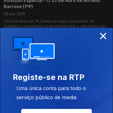
Emissão Especial - O 25 de Abril de Alfredo
Barroso (1ªP)
09 mai. 2026
Tinha 29 anos em 74, Estava na tropa como jurista, foi
jornalista e acompanhou praticamente toda a vida politica de
×
Mário Soares,
Desde MNE até Chefe da Casa Civil do Presidente
Emissão Especial - O 25 de Abril de Carlo
Albino
02 mai. 2026
Tinha 29 anos em 1974. Foi décadas jornalista no Diário de
Notícias e estava por dentro do 25 de Abril
Registe-se na RTP
Uma única conta para todo o
Edição Especial- O 25 de Abril de Joaquim
Furtado
serviço público de media
25 abr. 2026
O jornalista que anunciou a Revolução aos microfones do