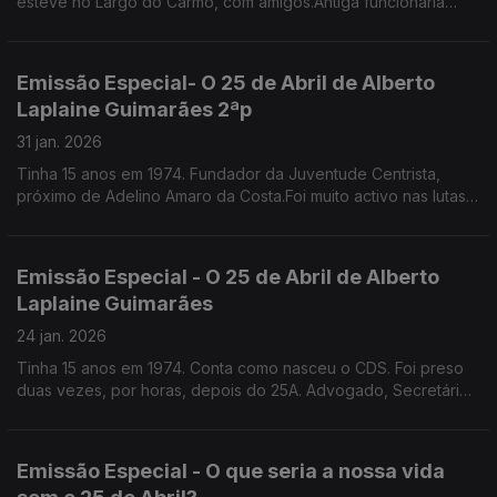
esteve no Largo do Carmo, com amigos.Antiga funcionária
pública, escritora, especialista em etiqueta e protocolo.
Emissão Especial- O 25 de Abril de Alberto
Laplaine Guimarães 2ªp
31 jan. 2026
Tinha 15 anos em 1974. Fundador da Juventude Centrista,
próximo de Adelino Amaro da Costa.Foi muito activo nas lutas
nos liceus e na faculdade,Por um triz que não incendiou a Fac.
de Direito de Lisboa. É sec geral da CML
Emissão Especial - O 25 de Abril de Alberto
Laplaine Guimarães
24 jan. 2026
Tinha 15 anos em 1974. Conta como nasceu o CDS. Foi preso
duas vezes, por horas, depois do 25A. Advogado, Secretário
Geral da Câmara Municipal de Lisboa.
Emissão Especial - O que seria a nossa vida