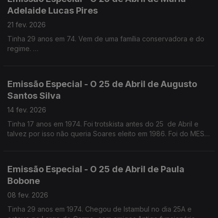
Adelaide Lucas Pires
21 fev. 2026
Tinha 29 anos em 74. Vem de uma família conservadora e do
regime.
Quase médica, foi jornalista antes e logo a seguir ao 25 de
Abril . Foi Chefe de gabinete de Maria José Nogueira Pinto no
Parlamento e na CML
Emissão Especial - O 25 de Abril de Augusto
Santos Silva
14 fev. 2026
Tinha 17 anos em 1974. Foi trotskista antes do 25 de Abril e
talvez por isso não queria Soares eleito em 1986. Foi do MES,
como Jorge Sampaio, mas chegou mais tarde ao PS. Professor
Catedrático de Sociologia
Emissão Especial - O 25 de Abril de Paula
Bobone
08 fev. 2026
Tinha 29 anos em 1974. Chegou de Istambul no dia 25A e