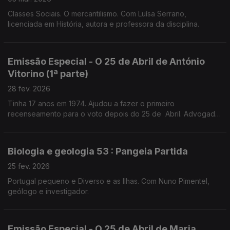
Classes Sociais. O mercantilismo. Com Luísa Serrano,
licenciada em História, autora e professora da disciplina.
Emissão Especial - O 25 de Abril de António
Vitorino (1ª parte)
28 fev. 2026
Tinha 17 anos em 1974. Ajudou a fazer o primeiro
recenseamento para o voto depois do 25 de Abril. Advogado
e prof universitário,preside ao Conselho Nacional para as
Migrações e Asilo.
Biologia e geologia 53 : Pangeia Partida
25 fev. 2026
Portugal pequeno e Diverso e as Ilhas. Com Nuno Pimentel,
geólogo e investigador.
Emissão Especial - O 25 de Abril de Maria