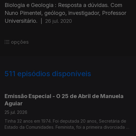
Biologia e Geologia : Resposta a dúvidas. Com
Nuno Pimentel, geólogo, investigador, Professor
Universitário.
|
26 jul. 2020
opções
511
episódios disponíveis
928016
913743
898736
Emissão Especial - O 25 de Abril de Manuela
Aguiar
25 jul. 2026
Tinha 32 anos em 1974. Foi deputada 20 anos, Secretária de
Estado da Comunidades. Feminista, foi a primeira divorciada na
família