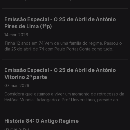
Nova de Lisboa e fundador do Instituto de História
Contemporânea
Emissão Especial - O 25 de Abril de António
Pires de Lima (1ªp)
14 mar. 2026
Tinha 12 anos em 74.Vem de uma família do regime. Passou o
dia 25 de abril de 74 com Paulo Portas.Conta como tudo
mudou no colégio jesuíta de S. João de Brito que ambos
frequentavam . Gestor, Antigo Ministro da Economia
Emissão Especial - O 25 de Abril de António
Vitorino 2ª parte
07 mar. 2026
Considera que estamos a viver um momento de retrocesso da
História Mundial. Advogado e Prof Universitário, preside ao
Conselho Nacional para as Migrações e Asilo.
História 84: O Antigo Regime
03 mar. 2026