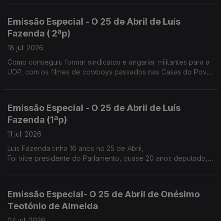
Emissão Especial - O 25 de Abril de Luís
Fazenda ( 2ªp)
18 jul. 2026
Como conseguiu formar sindicatos e angariar militantes para a
UDP, com os filmes de cowboys passados nas Casas do Povo
e nos átrios das igrejas à saída da missa de Domingo.
Emissão Especial - O 25 de Abril de Luís
Fazenda (1ªp)
11 jul. 2026
Luis Fazenda tinha 16 anos no 25 de Abril,
Foi vice presidente do Parlamento, quase 20 anos deputado,
nos anos 80 ajudou a fazer o sindicato dos trabalhadores
agrícolas do Douro.
Emissão Especial- O 25 de Abril de Onésimo
Teotónio de Almeida
04 jul. 2026