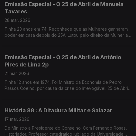
Emissão Especial - O 25 de Abril de Manuela
Tavares
28 mar. 2026
Tinha 23 anos em 74, Reconhece que as Mulheres ganharam
poder em casa depois do 25A. Lutou pelo direito da Mulher ao
Aborto, que recorda como uma das lutas que mais
solidariedade gerou. Fundadora da UMAR
Emissão Especial - O 25 de Abril de António
Pires de Lima 2p
21 mar. 2026
Tinha 12 anos em 1974. Foi Ministro da Economia de Pedro
Passos Coelho, por causa da crise do irrevogável. 25 de Abril
de 1976, diz, marca o começo da verdadeira Democracia em
Portugal.
História 88 : A Ditadura Militar e Salazar
17 mar. 2026
De Ministro a Presidente do Conselho. Com Fernando Rosas,
Historiador, Professor catedrático jubilado da Universidade