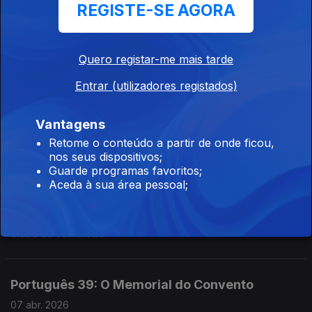
Rádio Clube Português. Tinha 26 anos em 1974.
REGISTE-SE AGORA
Emissão Especial - O 25 de Abril de Adelino
Quero registar-me mais tarde
Gomes
Entrar (utilizadores registados)
18 abr. 2026
Parceria com o Clube de Jornalistas.
Vantagens
Retome o conteúdo a partir de onde ficou,
nos seus dispositivos;
Emissão Especial - O 25 de Abril de António
Guarde programas favoritos;
Borga,
Aceda à sua área pessoal;
11 abr. 2026
José Manuel Barata Feyo e José Rebelo. Parceria com o
Clube de Jornalistas.
Português 39: O Memorial do Convento
07 abr. 2026