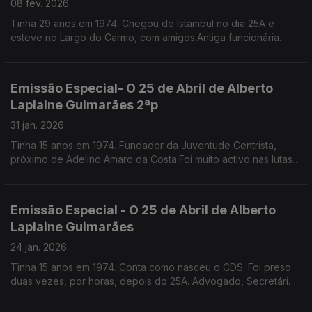
08 fev. 2026
Tinha 29 anos em 1974. Chegou de Istambul no dia 25A e
esteve no Largo do Carmo, com amigos.Antiga funcionária
pública, escritora, especialista em etiqueta e protocolo.
Emissão Especial- O 25 de Abril de Alberto
Laplaine Guimarães 2ªp
31 jan. 2026
Tinha 15 anos em 1974. Fundador da Juventude Centrista,
próximo de Adelino Amaro da Costa.Foi muito activo nas lutas
nos liceus e na faculdade,Por um triz que não incendiou a Fac.
de Direito de Lisboa. É sec geral da CML
Emissão Especial - O 25 de Abril de Alberto
Laplaine Guimarães
24 jan. 2026
Tinha 15 anos em 1974. Conta como nasceu o CDS. Foi preso
duas vezes, por horas, depois do 25A. Advogado, Secretário
Geral da Câmara Municipal de Lisboa.