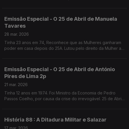
Fernanda Mestrinho. Em parceria com o Clube de jornalistas.
Emissão Especial - O 25 de Abril de Manuela
Tavares
28 mar. 2026
Tinha 23 anos em 74, Reconhece que as Mulheres ganharam
poder em casa depois do 25A. Lutou pelo direito da Mulher ao
Aborto, que recorda como uma das lutas que mais
solidariedade gerou. Fundadora da UMAR
Emissão Especial - O 25 de Abril de António
Pires de Lima 2p
21 mar. 2026
Tinha 12 anos em 1974. Foi Ministro da Economia de Pedro
Passos Coelho, por causa da crise do irrevogável. 25 de Abril
de 1976, diz, marca o começo da verdadeira Democracia em
Portugal.
História 88 : A Ditadura Militar e Salazar
17 mar. 2026