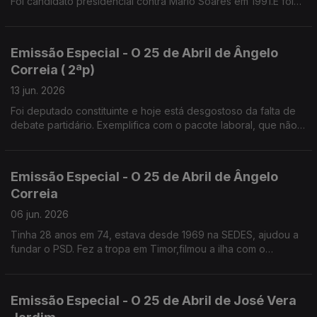
Foi candidato presidencial contra Mário Soares em 1991.E foi
presidente da Câmara de Sintra, 12 anos,independente pelo
PS, até ao ano passado
Emissão Especial - O 25 de Abril de Ângelo
Correia ( 2ªp)
13 jun. 2026
Foi deputado constituinte e hoje está desgostoso da falta de
debate partidário. Exemplifica com o pacote laboral, que não
foi apresentado em campanha para não perder votos.
Emissão Especial - O 25 de Abril de Ângelo
Correia
06 jun. 2026
Tinha 28 anos em 74, estava desde 1969 na SEDES, ajudou a
fundar o PSD. Fez a tropa em Timor,filmou a ilha com o
"repórter de imagem" José Ramos Horta.
Emissão Especial - O 25 de Abril de José Vera