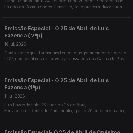
Tinha 32 anos em 1974. Foi deputada 20 anos, Secretária de
Estado da Comunidades. Feminista, foi a primeira divorciada na
família
Emissão Especial - O 25 de Abril de Luís
Fazenda ( 2ªp)
18 jul. 2026
Como conseguiu formar sindicatos e angariar militantes para a
UDP, com os filmes de cowboys passados nas Casas do Povo
e nos átrios das igrejas à saída da missa de Domingo.
Emissão Especial - O 25 de Abril de Luís
Fazenda (1ªp)
11 jul. 2026
Luis Fazenda tinha 16 anos no 25 de Abril,
Foi vice presidente do Parlamento, quase 20 anos deputado,
nos anos 80 ajudou a fazer o sindicato dos trabalhadores
agrícolas do Douro.
Emissão Especial- O 25 de Abril de Onésimo