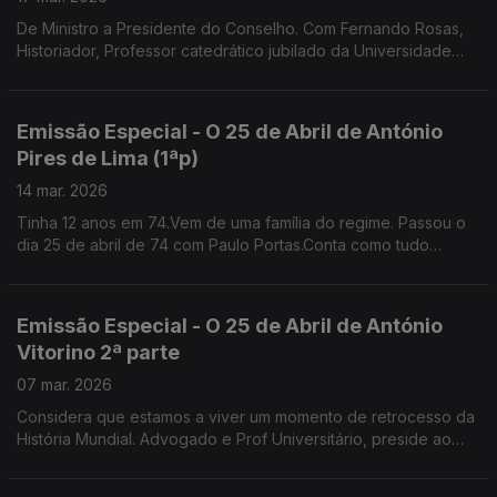
De Ministro a Presidente do Conselho. Com Fernando Rosas,
Historiador, Professor catedrático jubilado da Universidade
Nova de Lisboa e fundador do Instituto de História
Contemporânea
Emissão Especial - O 25 de Abril de António
Pires de Lima (1ªp)
14 mar. 2026
Tinha 12 anos em 74.Vem de uma família do regime. Passou o
dia 25 de abril de 74 com Paulo Portas.Conta como tudo
mudou no colégio jesuíta de S. João de Brito que ambos
frequentavam . Gestor, Antigo Ministro da Economia
Emissão Especial - O 25 de Abril de António
Vitorino 2ª parte
07 mar. 2026
Considera que estamos a viver um momento de retrocesso da
História Mundial. Advogado e Prof Universitário, preside ao
Conselho Nacional para as Migrações e Asilo.