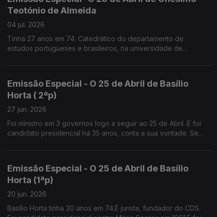
Teotónio de Almeida
04 jul. 2026
Tinha 27 anos em 74. Catedrático do departamento de
estudos portugueses e brasileiros, na universidade de
Brown.Diz que os valores de Abril não podem morrer senão é
a selva.
Emissão Especial - O 25 de Abril de Basílio
Horta ( 2ªp)
27 jun. 2026
Foi ministro em 3 governos logo a seguir ao 25 de Abril .E foi
candidato presidencial há 35 anos, conta a sua vontade. Se
tivesse patrão, provavelmente teria feito greve contra o
Pacote Laboral.
Emissão Especial - O 25 de Abril de Basílio
Horta (1ªp)
20 jun. 2026
Basílio Horta tinha 30 anos em 74.É jurista, fundador do CDS.