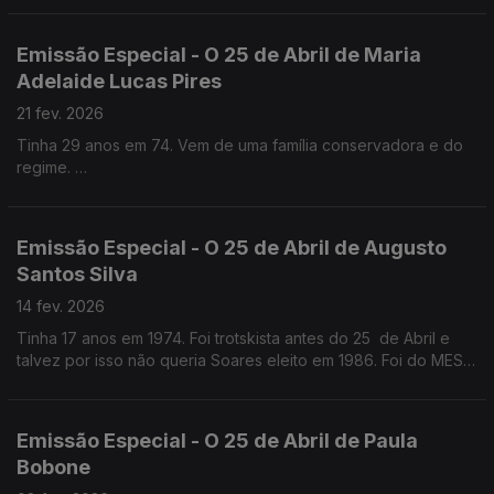
Emissão Especial - O 25 de Abril de Maria
Adelaide Lucas Pires
21 fev. 2026
Tinha 29 anos em 74. Vem de uma família conservadora e do
regime.
Quase médica, foi jornalista antes e logo a seguir ao 25 de
Abril . Foi Chefe de gabinete de Maria José Nogueira Pinto no
Parlamento e na CML
Emissão Especial - O 25 de Abril de Augusto
Santos Silva
14 fev. 2026
Tinha 17 anos em 1974. Foi trotskista antes do 25 de Abril e
talvez por isso não queria Soares eleito em 1986. Foi do MES,
como Jorge Sampaio, mas chegou mais tarde ao PS. Professor
Catedrático de Sociologia
Emissão Especial - O 25 de Abril de Paula
Bobone