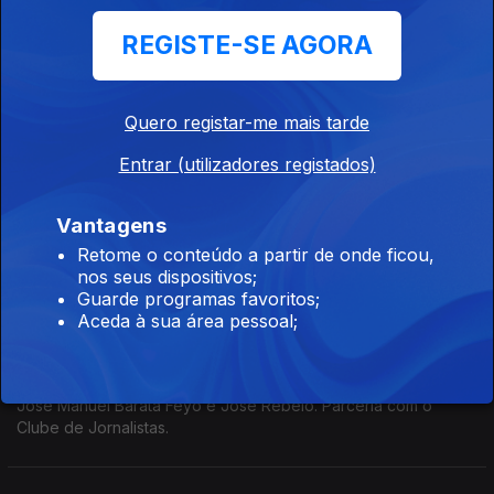
25 abr. 2026
REGISTE-SE AGORA
O jornalista que anunciou a Revolução aos microfones do
Rádio Clube Português. Tinha 26 anos em 1974.
Quero registar-me mais tarde
Emissão Especial - O 25 de Abril de Adelino
Entrar (utilizadores registados)
Gomes
18 abr. 2026
Vantagens
Parceria com o Clube de Jornalistas.
Retome o conteúdo a partir de onde ficou,
nos seus dispositivos;
Guarde programas favoritos;
Emissão Especial - O 25 de Abril de António
Aceda à sua área pessoal;
Borga,
11 abr. 2026
José Manuel Barata Feyo e José Rebelo. Parceria com o
Clube de Jornalistas.