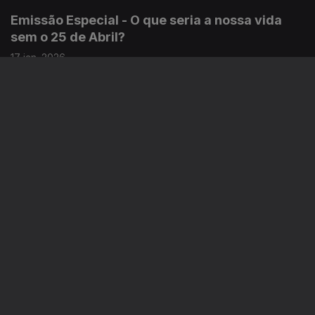
Emissão Especial - O que seria a nossa vida
sem o 25 de Abril?
17 jan. 2026
Várias personalidades respondem. Best off.
Economia 17: A Oferta e a Procura
07 jan. 2026
A decisão económica e a mudança na Economia portuguesa
para entrar na União Europeia. Com Francisco Louçã,
economista, político.
Emissão Especial -O que seria a nossa vida
sem 25 de Abril ?
03 jan. 2026
3ªedição. Várias personalidades respondem.