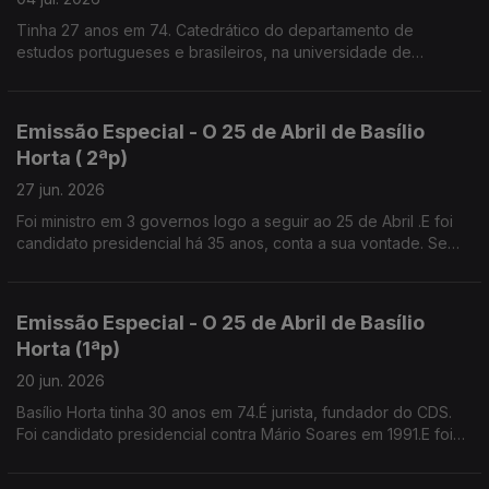
Tinha 27 anos em 74. Catedrático do departamento de
estudos portugueses e brasileiros, na universidade de
Brown.Diz que os valores de Abril não podem morrer senão é
a selva.
Emissão Especial - O 25 de Abril de Basílio
Horta ( 2ªp)
27 jun. 2026
Foi ministro em 3 governos logo a seguir ao 25 de Abril .E foi
candidato presidencial há 35 anos, conta a sua vontade. Se
tivesse patrão, provavelmente teria feito greve contra o
Pacote Laboral.
Emissão Especial - O 25 de Abril de Basílio
Horta (1ªp)
20 jun. 2026
Basílio Horta tinha 30 anos em 74.É jurista, fundador do CDS.
Foi candidato presidencial contra Mário Soares em 1991.E foi
presidente da Câmara de Sintra, 12 anos,independente pelo
PS, até ao ano passado