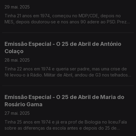
29 mai. 2025
Tinha 21 anos em 1974, começou no MDP/CDE, depois no
MES, depois doutorou-se e nos anos 90 adere ao PSD. Preza
acima de tudo a liberdade e considera que ainda hoje há
bufos na sociedade portuguesa.
Emissão Especial - O 25 de Abril de António
Colaço
28 mai. 2025
Tinha 22 anos em 1974 e queria ser padre, mas uma crise de
fé levou-o à Rádio. Militar de Abril, andou de G3 nos telhados
da RTP no Lumiar e dormiu no estúdio do Telejornal. Antigo
assessor do PS, hoje Artista Plástico.
Emissão Especial - O 25 de Abril de Maria do
Rosário Gama
27 mai. 2025
Tinha 25 anos em 1974 e já era prof de Biologia no liceu.Fala
sobre as diferenças da escola antes e depois do 25 de
Abril,do que se podia ensinar e do que era proibido.