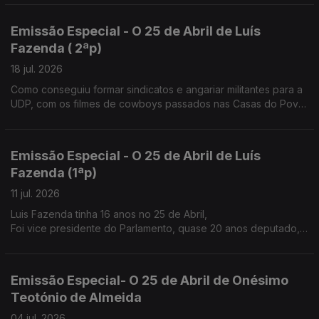
Emissão Especial - O 25 de Abril de Luís
Fazenda ( 2ªp)
18 jul. 2026
Como conseguiu formar sindicatos e angariar militantes para a
UDP, com os filmes de cowboys passados nas Casas do Povo
e nos átrios das igrejas à saída da missa de Domingo.
Emissão Especial - O 25 de Abril de Luís
Fazenda (1ªp)
11 jul. 2026
Luis Fazenda tinha 16 anos no 25 de Abril,
Foi vice presidente do Parlamento, quase 20 anos deputado,
nos anos 80 ajudou a fazer o sindicato dos trabalhadores
agrícolas do Douro.
Emissão Especial- O 25 de Abril de Onésimo
Teotónio de Almeida
04 jul. 2026