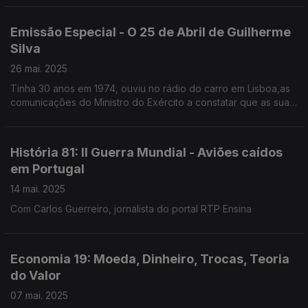
Emissão Especial - O 25 de Abril de Guilherme
Silva
26 mai. 2025
Tinha 30 anos em 1974, ouviu no rádio do carro em Lisboa,as
comunicações do Ministro do Exército a constatar que as suas
tropas já não estavam com ele.Advogado,foi líder parlamentar
do PSD várias legislaturas
História 81: II Guerra Mundial - Aviões caídos
em Portugal
14 mai. 2025
Com Carlos Guerreiro, jornalista do portal RTP Ensina
Economia 19: Moeda, Dinheiro, Trocas, Teoria
do Valor
07 mai. 2025