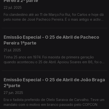
Pereira 2ª parte
22 jul. 2025
Foi clandestino até ao 11 de Março.Foi Rui, foi Carlos e hoje dá
pelo nome de José Pacheco Pereira. É o mais antigo e activo
comentador da vida política portuguesa.
Emissão Especial - O 25 de Abril de Pacheco
Pereira 1ªparte
21 jul. 2025
Tinha 25 anos em 1974. Foi maoista de primeira geração
quando aconteceu o 25 de Abril. Apoiou Soares em 86, foi o
ideólogo de Cavaco. Diz que se identifica com o PSD original.
Emissão Especial - O 25 de Abril de João Braga
2ªparte
27 jun. 2025
Era o fadista preferido de Otelo Saraiva de Carvalho. Teve um
mandato com o motivo em branco passado pelo COPCON