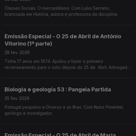
Classes Sociais. O mercantilismo. Com Luísa Serrano,
licenciada em História, autora e professora da disciplina.
Emissão Especial - O 25 de Abril de António
Vitorino (1ª parte)
28 fev. 2026
Tinha 17 anos em 1974. Ajudou a fazer o primeiro
recenseamento para o voto depois do 25 de Abril. Advogado
e prof universitário,preside ao Conselho Nacional para as
Migrações e Asilo.
Biologia e geologia 53 : Pangeia Partida
25 fev. 2026
Portugal pequeno e Diverso e as Ilhas. Com Nuno Pimentel,
geólogo e investigador.
Emissão Especial - O 25 de Abril de Maria