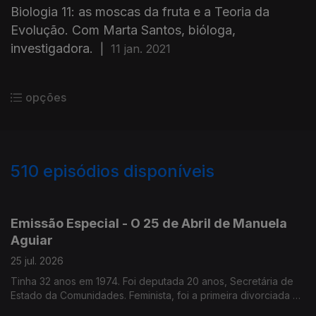
Biologia 11: as moscas da fruta e a Teoria da
Evolução. Com Marta Santos, bióloga,
investigadora.
|
11 jan. 2021
opções
510
episódios disponíveis
928016
913743
898736
888088
866000
850119
833383
826077
Emissão Especial - O 25 de Abril de Manuela
Aguiar
25 jul. 2026
Tinha 32 anos em 1974. Foi deputada 20 anos, Secretária de
Estado da Comunidades. Feminista, foi a primeira divorciada na
família