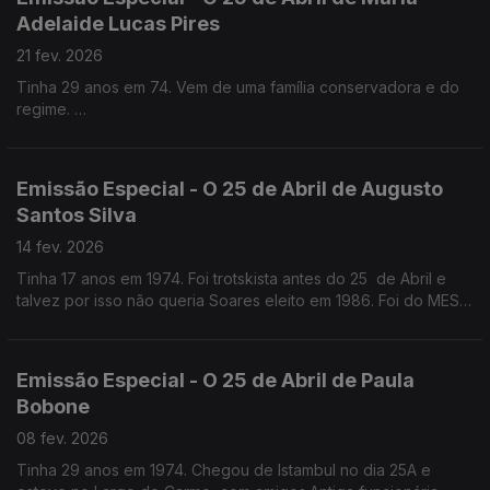
Adelaide Lucas Pires
21 fev. 2026
Tinha 29 anos em 74. Vem de uma família conservadora e do
regime.
Quase médica, foi jornalista antes e logo a seguir ao 25 de
Abril . Foi Chefe de gabinete de Maria José Nogueira Pinto no
Parlamento e na CML
Emissão Especial - O 25 de Abril de Augusto
Santos Silva
14 fev. 2026
Tinha 17 anos em 1974. Foi trotskista antes do 25 de Abril e
talvez por isso não queria Soares eleito em 1986. Foi do MES,
como Jorge Sampaio, mas chegou mais tarde ao PS. Professor
Catedrático de Sociologia
Emissão Especial - O 25 de Abril de Paula
Bobone
08 fev. 2026
Tinha 29 anos em 1974. Chegou de Istambul no dia 25A e