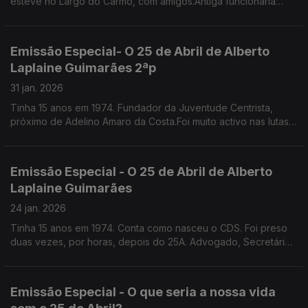
esteve no Largo do Carmo, com amigos.Antiga funcionária
pública, escritora, especialista em etiqueta e protocolo.
Emissão Especial- O 25 de Abril de Alberto
Laplaine Guimarães 2ªp
31 jan. 2026
Tinha 15 anos em 1974. Fundador da Juventude Centrista,
próximo de Adelino Amaro da Costa.Foi muito activo nas lutas
nos liceus e na faculdade,Por um triz que não incendiou a Fac.
de Direito de Lisboa. É sec geral da CML
Emissão Especial - O 25 de Abril de Alberto
Laplaine Guimarães
24 jan. 2026
Tinha 15 anos em 1974. Conta como nasceu o CDS. Foi preso
duas vezes, por horas, depois do 25A. Advogado, Secretário
Geral da Câmara Municipal de Lisboa.
Emissão Especial - O que seria a nossa vida