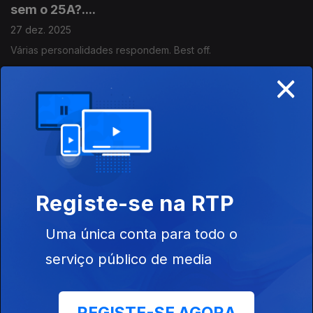
sem o 25A?....
27 dez. 2025
Várias personalidades respondem. Best off.
×
Filosifia 17 : Protestantes e Católicos na Europa
e nos EUA.
24 dez. 2025
O Estado Religioso. Com José Vera Jardim, advogado,
político, Presidente da Comissão da Liberdade Religiosa.
Registe-se na RTP
Emissão Especial - O que seria a nossa vida se
Uma única conta para todo o
não fosse o 25A?
serviço público de media
20 dez. 2025
Várias personalidades respondem