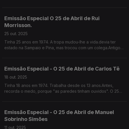
escultora, cronista e ficcionista, a primeira muilher a escrever e
a falar sobre cinema em Portugal.
Emissão Especial O 25 de Abril de Rui
Morrisson.
25 out. 2025
Tinha 25 anos em 1974. A tropa mudou-lhe a vida.devia ter
estado na Sampaio e Pina, mas trocou com um colega.Antigo
radialista, agora actor de cinema e Televisão.
Emissão Especial - O 25 de Abril de Carlos Tê
18 out. 2025
Tinha 18 anos em 1974. Trabalha desde os 13 anos.Antes,
recorda o medo, porque "as paredes tinham ouvidos". O 25
de Abril "rebentou as costuras e o mundo abriu-se". Letrista e
escritor.
Emissão Especial - O 25 de Abril de Manuel
Sobrinho Simões
11 out. 2025