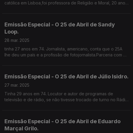
católica em Lisboa,foi professora de Religião e Moral, 20 anos
sindicalista na CGTP e trabalha desde os 12 anos .
Emissão Especial - O 25 de Abril de Sandy
Loop.
28 mar. 2025
tinha 27 anos em 74. Jornalista, americano, conta que o 25A
lhe deu um país e a profissão de fotojornalista.Parceria com o
Clube de Jornalistas.
Emissão Especial - O 25 de Abril de Júlio Isidro.
27 mar. 2025
Tinha 29 anos em 74. Locutor e autor de programas de
televisão e de rádio, se não tivesse trocado de turno no Rádio
Clube Português, teria lido o comunicado do MFA. Lembra-se
de um país silencioso que se abriu no 25A.
Emissão Especial - O 25 de Abril de Eduardo
Marçal Grilo.