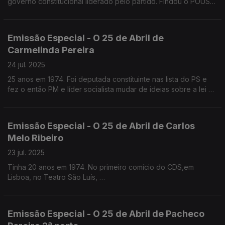
governo constitucional liderado pelo partido. Findou o POUS
com Aires Rodrigues
Emissão Especial - O 25 de Abril de
Carmelinda Pereira
24 jul. 2025
25 anos em 1974. Foi deputada constituinte nas lista do PS e
fez o então PM e líder socialista mudar de ideias sobre a lei da
ocupação das casas. Mais tarde funda o POUS com Aires
Rodrigues
Emissão Especial - O 25 de Abril de Carlos
Melo Ribeiro
23 jul. 2025
Tinha 20 anos em 1974. No primeiro comício do CDS,em
Lisboa, no Teatro São Luís,
uma bala perdida entrou-lhe entre o entre a pele e a caixa
craniana. É um dos mais de 50 sobrinhos do General Galvão de
Melo.
Emissão Especial - O 25 de Abril de Pacheco