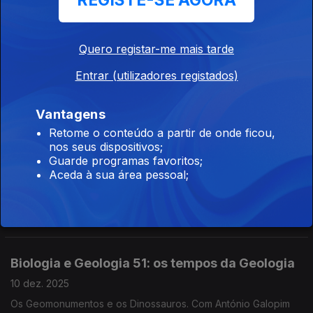
REGISTE-SE AGORA
História 81: A Fundação de Portugal e a
Restauração
Quero registar-me mais tarde
17 dez. 2025
Entrar (utilizadores registados)
Com José Ribeiro e Castro, advogado, político, presidente da
Direção da Sociedade Histórica da Independência de
Portugal.
Vantagens
Retome o conteúdo a partir de onde ficou,
Emissão Especial - O Melhor do 25 de Abril
nos seus dispositivos;
de...
Guarde programas favoritos;
Aceda à sua área pessoal;
13 dez. 2025
Que vida teriam se não tivesse acontecido o 25 de Abril?
A maior parte dos entrevistados pensou nisso pela primeira
vez
Biologia e Geologia 51: os tempos da Geologia
10 dez. 2025
Os Geomonumentos e os Dinossauros. Com António Galopim