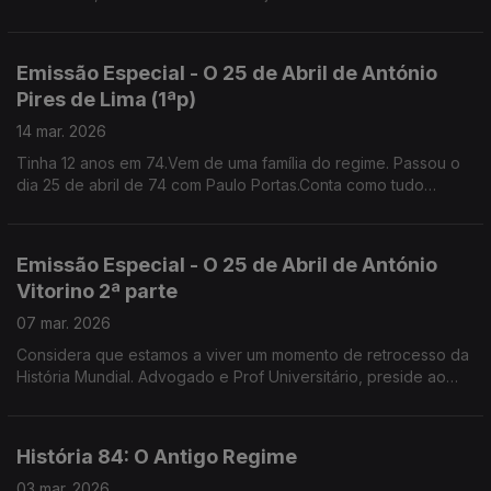
Nova de Lisboa e fundador do Instituto de História
Contemporânea
Emissão Especial - O 25 de Abril de António
Pires de Lima (1ªp)
14 mar. 2026
Tinha 12 anos em 74.Vem de uma família do regime. Passou o
dia 25 de abril de 74 com Paulo Portas.Conta como tudo
mudou no colégio jesuíta de S. João de Brito que ambos
frequentavam . Gestor, Antigo Ministro da Economia
Emissão Especial - O 25 de Abril de António
Vitorino 2ª parte
07 mar. 2026
Considera que estamos a viver um momento de retrocesso da
História Mundial. Advogado e Prof Universitário, preside ao
Conselho Nacional para as Migrações e Asilo.
História 84: O Antigo Regime
03 mar. 2026