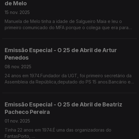
de Melo
15 nov. 2025
Manuela de Melo tinha a idade de Salgueiro Maia e leu o
primeiro comunicado do MFA porque o colega que era para
ler estava demasiado nervoso
Já era professora de Ciências da Natureza, colaborava na
RTP na Telescola e como pivot do Jornal da Tarde. Foi
Emissão Especial - O 25 de Abril de Artur
vereadora na CMPorto e deputada. Sem cartão.
Penedos
08 nov. 2025
24 anos em 1974.Fundador da UGT, foi primeiro secretário da
Assembleia da República,deputado do PS 15 anos.Bancário em
74, recorda os portugueses que chegavam das colónias e
queriam trocar o seu dinheiro para escudos
Emissão Especial - O 25 de Abril de Beatriz
Pacheco Pereira
01 nov. 2025
Tinha 22 anos em 1974.É uma das organizadoras do
FantasPorto,