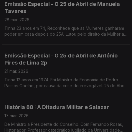
Emissão Especial - O 25 de Abril de Manuela
Tavares
28 mar. 2026
Tinha 23 anos em 74, Reconhece que as Mulheres ganharam
poder em casa depois do 25A. Lutou pelo direito da Mulher ao
Aborto, que recorda como uma das lutas que mais
solidariedade gerou. Fundadora da UMAR
Emissão Especial - O 25 de Abril de António
Pires de Lima 2p
21 mar. 2026
Tinha 12 anos em 1974. Foi Ministro da Economia de Pedro
Passos Coelho, por causa da crise do irrevogável. 25 de Abril
de 1976, diz, marca o começo da verdadeira Democracia em
Portugal.
História 88 : A Ditadura Militar e Salazar
17 mar. 2026
De Ministro a Presidente do Conselho. Com Fernando Rosas,
Historiador, Professor catedrático jubilado da Universidade