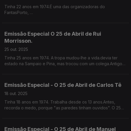
Tinha 22 anos em 1974.É uma das organizadoras do
FantasPorto,
escultora, cronista e ficcionista, a primeira muilher a escrever e
a falar sobre cinema em Portugal.
Emissão Especial O 25 de Abril de Rui
Morrisson.
25 out. 2025
Tinha 25 anos em 1974. A tropa mudou-lhe a vida.devia ter
estado na Sampaio e Pina, mas trocou com um colega.Antigo
radialista, agora actor de cinema e Televisão.
Emissão Especial - O 25 de Abril de Carlos Tê
18 out. 2025
Tinha 18 anos em 1974. Trabalha desde os 13 anos.Antes,
recorda o medo, porque "as paredes tinham ouvidos". O 25
de Abril "rebentou as costuras e o mundo abriu-se". Letrista e
escritor.
Emissão Especial - O 25 de Abril de Manuel