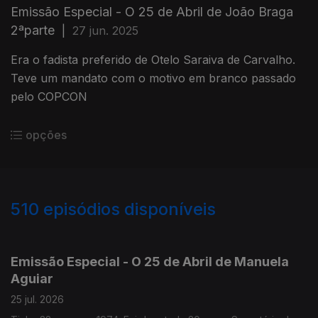
Emissão Especial - O 25 de Abril de João Braga
2ªparte
|
27 jun. 2025
Era o fadista preferido de Otelo Saraiva de Carvalho.
Teve um mandato com o motivo em branco passado
pelo COPCON
opções
510
episódios disponíveis
928016
913743
898736
888088
866000
850119
833383
Emissão Especial - O 25 de Abril de Manuela
Aguiar
25 jul. 2026