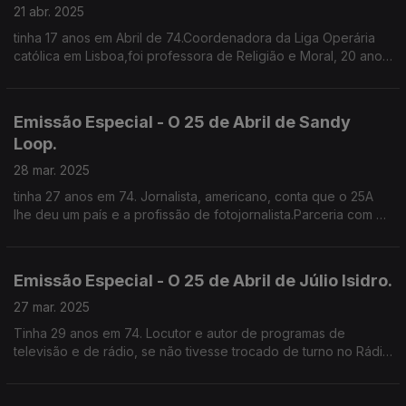
21 abr. 2025
tinha 17 anos em Abril de 74.Coordenadora da Liga Operária
católica em Lisboa,foi professora de Religião e Moral, 20 anos
sindicalista na CGTP e trabalha desde os 12 anos .
Emissão Especial - O 25 de Abril de Sandy
Loop.
28 mar. 2025
tinha 27 anos em 74. Jornalista, americano, conta que o 25A
lhe deu um país e a profissão de fotojornalista.Parceria com o
Clube de Jornalistas.
Emissão Especial - O 25 de Abril de Júlio Isidro.
27 mar. 2025
Tinha 29 anos em 74. Locutor e autor de programas de
televisão e de rádio, se não tivesse trocado de turno no Rádio
Clube Português, teria lido o comunicado do MFA. Lembra-se
de um país silencioso que se abriu no 25A.