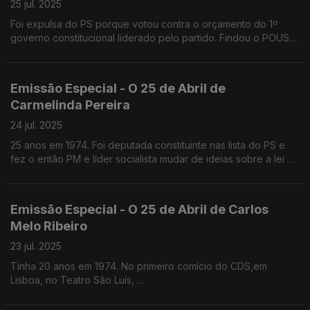
25 jul. 2025
Foi expulsa do PS porque votou contra o orçamento do 1º
governo constitucional liderado pelo partido. Findou o POUS
com Aires Rodrigues
Emissão Especial - O 25 de Abril de
Carmelinda Pereira
24 jul. 2025
25 anos em 1974. Foi deputada constituinte nas lista do PS e
fez o então PM e líder socialista mudar de ideias sobre a lei da
ocupação das casas. Mais tarde funda o POUS com Aires
Rodrigues
Emissão Especial - O 25 de Abril de Carlos
Melo Ribeiro
23 jul. 2025
Tinha 20 anos em 1974. No primeiro comício do CDS,em
Lisboa, no Teatro São Luís,
uma bala perdida entrou-lhe entre o entre a pele e a caixa
craniana. É um dos mais de 50 sobrinhos do General Galvão de