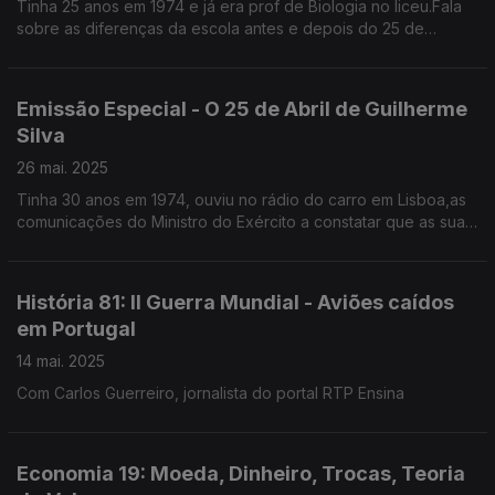
Tinha 25 anos em 1974 e já era prof de Biologia no liceu.Fala
sobre as diferenças da escola antes e depois do 25 de
Abril,do que se podia ensinar e do que era proibido.
Emissão Especial - O 25 de Abril de Guilherme
Silva
26 mai. 2025
Tinha 30 anos em 1974, ouviu no rádio do carro em Lisboa,as
comunicações do Ministro do Exército a constatar que as suas
tropas já não estavam com ele.Advogado,foi líder parlamentar
do PSD várias legislaturas
História 81: II Guerra Mundial - Aviões caídos
em Portugal
14 mai. 2025
Com Carlos Guerreiro, jornalista do portal RTP Ensina
Economia 19: Moeda, Dinheiro, Trocas, Teoria