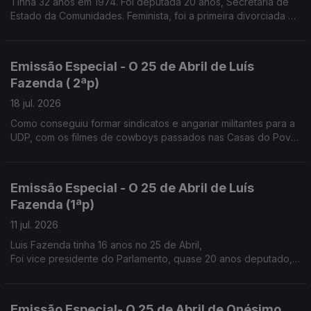
Tinha 32 anos em 1974. Foi deputada 20 anos, Secretária de
Estado da Comunidades. Feminista, foi a primeira divorciada na
família
Emissão Especial - O 25 de Abril de Luís
Fazenda ( 2ªp)
18 jul. 2026
Como conseguiu formar sindicatos e angariar militantes para a
UDP, com os filmes de cowboys passados nas Casas do Povo
e nos átrios das igrejas à saída da missa de Domingo.
Emissão Especial - O 25 de Abril de Luís
Fazenda (1ªp)
11 jul. 2026
Luis Fazenda tinha 16 anos no 25 de Abril,
Foi vice presidente do Parlamento, quase 20 anos deputado,
nos anos 80 ajudou a fazer o sindicato dos trabalhadores
agrícolas do Douro.
Emissão Especial- O 25 de Abril de Onésimo