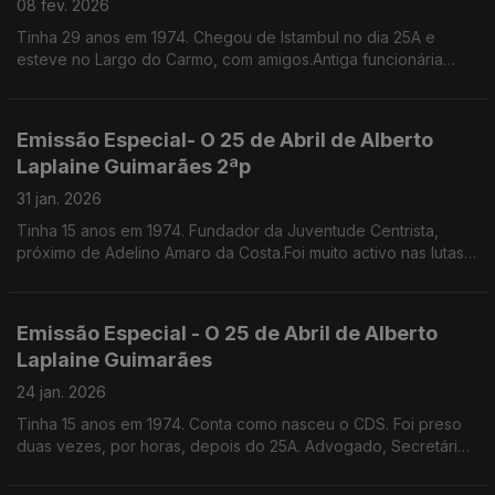
08 fev. 2026
Tinha 29 anos em 1974. Chegou de Istambul no dia 25A e
esteve no Largo do Carmo, com amigos.Antiga funcionária
pública, escritora, especialista em etiqueta e protocolo.
Emissão Especial- O 25 de Abril de Alberto
Laplaine Guimarães 2ªp
31 jan. 2026
Tinha 15 anos em 1974. Fundador da Juventude Centrista,
próximo de Adelino Amaro da Costa.Foi muito activo nas lutas
nos liceus e na faculdade,Por um triz que não incendiou a Fac.
de Direito de Lisboa. É sec geral da CML
Emissão Especial - O 25 de Abril de Alberto
Laplaine Guimarães
24 jan. 2026
Tinha 15 anos em 1974. Conta como nasceu o CDS. Foi preso
duas vezes, por horas, depois do 25A. Advogado, Secretário
Geral da Câmara Municipal de Lisboa.