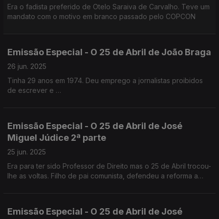
Era o fadista preferido de Otelo Saraiva de Carvalho. Teve um
mandato com o motivo em branco passado pelo COPCON
Emissão Especial - O 25 de Abril de João Braga
26 jun. 2025
Tinha 29 anos em 1974. Deu emprego a jornalistas proibidos
de escrever e
esteve na PIDE por causa do primeiro Festival de Jazz de
Cascais em 1971.
Emissão Especial - O 25 de Abril de José
Miguel Júdice 2ª parte
25 jun. 2025
Era para ter sido Professor de Direito mas o 25 de Abril trocou-
lhe as voltas. Filho de pai comunista, defendeu a reforma a
agrária. É advogado e analista politico.
Emissão Especial - O 25 de Abril de José