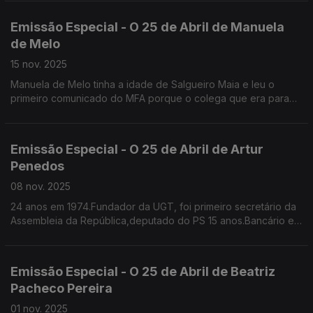
Emissão Especial - O 25 de Abril de Manuela
de Melo
15 nov. 2025
Manuela de Melo tinha a idade de Salgueiro Maia e leu o
primeiro comunicado do MFA porque o colega que era para
ler estava demasiado nervoso
Já era professora de Ciências da Natureza, colaborava na
RTP na Telescola e como pivot do Jornal da Tarde. Foi
Emissão Especial - O 25 de Abril de Artur
vereadora na CMPorto e deputada. Sem cartão.
Penedos
08 nov. 2025
24 anos em 1974.Fundador da UGT, foi primeiro secretário da
Assembleia da República,deputado do PS 15 anos.Bancário em
74, recorda os portugueses que chegavam das colónias e
queriam trocar o seu dinheiro para escudos
Emissão Especial - O 25 de Abril de Beatriz
Pacheco Pereira
01 nov. 2025