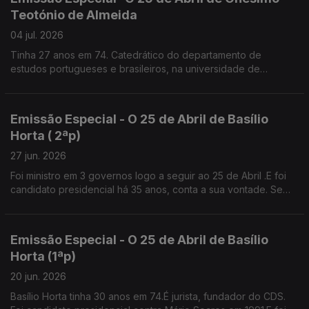
Teotónio de Almeida
04 jul. 2026
Tinha 27 anos em 74. Catedrático do departamento de
estudos portugueses e brasileiros, na universidade de
Brown.Diz que os valores de Abril não podem morrer senão é
a selva.
Emissão Especial - O 25 de Abril de Basílio
Horta ( 2ªp)
27 jun. 2026
Foi ministro em 3 governos logo a seguir ao 25 de Abril .E foi
candidato presidencial há 35 anos, conta a sua vontade. Se
tivesse patrão, provavelmente teria feito greve contra o
Pacote Laboral.
Emissão Especial - O 25 de Abril de Basílio
Horta (1ªp)
20 jun. 2026
Basílio Horta tinha 30 anos em 74.É jurista, fundador do CDS.