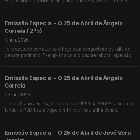
Foi candidato presidencial contra Mário Soares em 1991.E foi
presidente da Câmara de Sintra, 12 anos,independente pelo
PS, até ao ano passado
Emissão Especial - O 25 de Abril de Ângelo
Correia ( 2ªp)
13 jun. 2026
Foi deputado constituinte e hoje está desgostoso da falta de
debate partidário. Exemplifica com o pacote laboral, que não
foi apresentado em campanha para não perder votos.
Emissão Especial - O 25 de Abril de Ângelo
Correia
06 jun. 2026
Tinha 28 anos em 74, estava desde 1969 na SEDES, ajudou a
fundar o PSD. Fez a tropa em Timor,filmou a ilha com o
"repórter de imagem" José Ramos Horta.
Emissão Especial - O 25 de Abril de José Vera