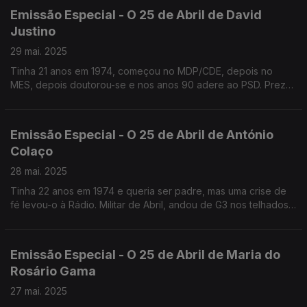
Emissão Especial - O 25 de Abril de David
Justino
29 mai. 2025
Tinha 21 anos em 1974, começou no MDP/CDE, depois no
MES, depois doutorou-se e nos anos 90 adere ao PSD. Preza
acima de tudo a liberdade e considera que ainda hoje há
bufos na sociedade portuguesa.
Emissão Especial - O 25 de Abril de António
Colaço
28 mai. 2025
Tinha 22 anos em 1974 e queria ser padre, mas uma crise de
fé levou-o à Rádio. Militar de Abril, andou de G3 nos telhados
da RTP no Lumiar e dormiu no estúdio do Telejornal. Antigo
assessor do PS, hoje Artista Plástico.
Emissão Especial - O 25 de Abril de Maria do
Rosário Gama
27 mai. 2025