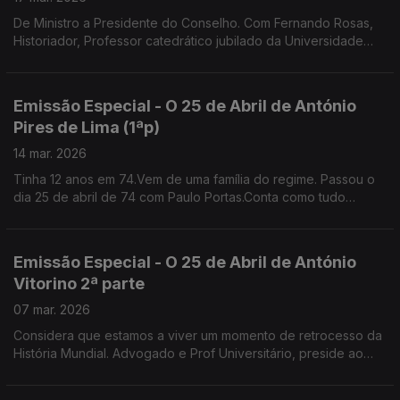
De Ministro a Presidente do Conselho. Com Fernando Rosas,
Historiador, Professor catedrático jubilado da Universidade
Nova de Lisboa e fundador do Instituto de História
Contemporânea
Emissão Especial - O 25 de Abril de António
Pires de Lima (1ªp)
14 mar. 2026
Tinha 12 anos em 74.Vem de uma família do regime. Passou o
dia 25 de abril de 74 com Paulo Portas.Conta como tudo
mudou no colégio jesuíta de S. João de Brito que ambos
frequentavam . Gestor, Antigo Ministro da Economia
Emissão Especial - O 25 de Abril de António
Vitorino 2ª parte
07 mar. 2026
Considera que estamos a viver um momento de retrocesso da
História Mundial. Advogado e Prof Universitário, preside ao
Conselho Nacional para as Migrações e Asilo.