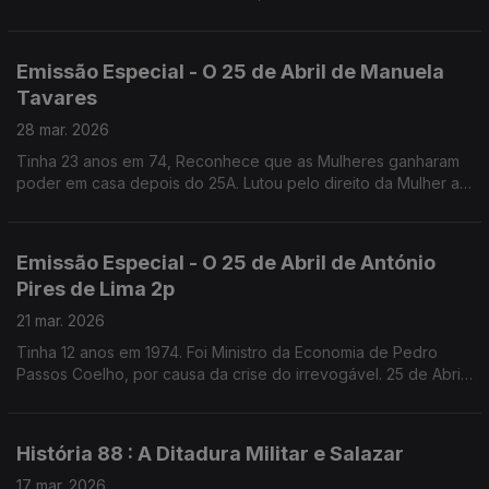
Fernanda Mestrinho. Em parceria com o Clube de jornalistas.
Emissão Especial - O 25 de Abril de Manuela
Tavares
28 mar. 2026
Tinha 23 anos em 74, Reconhece que as Mulheres ganharam
poder em casa depois do 25A. Lutou pelo direito da Mulher ao
Aborto, que recorda como uma das lutas que mais
solidariedade gerou. Fundadora da UMAR
Emissão Especial - O 25 de Abril de António
Pires de Lima 2p
21 mar. 2026
Tinha 12 anos em 1974. Foi Ministro da Economia de Pedro
Passos Coelho, por causa da crise do irrevogável. 25 de Abril
de 1976, diz, marca o começo da verdadeira Democracia em
Portugal.
História 88 : A Ditadura Militar e Salazar
17 mar. 2026