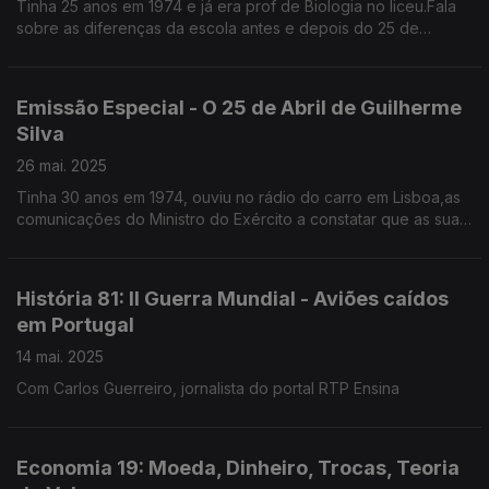
Tinha 25 anos em 1974 e já era prof de Biologia no liceu.Fala
sobre as diferenças da escola antes e depois do 25 de
Abril,do que se podia ensinar e do que era proibido.
Emissão Especial - O 25 de Abril de Guilherme
Silva
26 mai. 2025
Tinha 30 anos em 1974, ouviu no rádio do carro em Lisboa,as
comunicações do Ministro do Exército a constatar que as suas
tropas já não estavam com ele.Advogado,foi líder parlamentar
do PSD várias legislaturas
História 81: II Guerra Mundial - Aviões caídos
em Portugal
14 mai. 2025
Com Carlos Guerreiro, jornalista do portal RTP Ensina
Economia 19: Moeda, Dinheiro, Trocas, Teoria