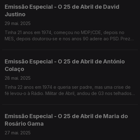
Emissão Especial - O 25 de Abril de David
Justino
29 mai. 2025
Tinha 21 anos em 1974, começou no MDP/CDE, depois no
MES, depois doutorou-se e nos anos 90 adere ao PSD. Preza
acima de tudo a liberdade e considera que ainda hoje há
bufos na sociedade portuguesa.
Emissão Especial - O 25 de Abril de António
Colaço
28 mai. 2025
Tinha 22 anos em 1974 e queria ser padre, mas uma crise de
fé levou-o à Rádio. Militar de Abril, andou de G3 nos telhados
da RTP no Lumiar e dormiu no estúdio do Telejornal. Antigo
assessor do PS, hoje Artista Plástico.
Emissão Especial - O 25 de Abril de Maria do
Rosário Gama
27 mai. 2025