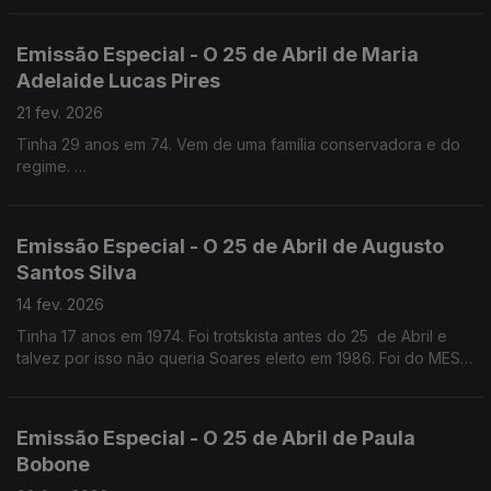
Emissão Especial - O 25 de Abril de Maria
Adelaide Lucas Pires
21 fev. 2026
Tinha 29 anos em 74. Vem de uma família conservadora e do
regime.
Quase médica, foi jornalista antes e logo a seguir ao 25 de
Abril . Foi Chefe de gabinete de Maria José Nogueira Pinto no
Parlamento e na CML
Emissão Especial - O 25 de Abril de Augusto
Santos Silva
14 fev. 2026
Tinha 17 anos em 1974. Foi trotskista antes do 25 de Abril e
talvez por isso não queria Soares eleito em 1986. Foi do MES,
como Jorge Sampaio, mas chegou mais tarde ao PS. Professor
Catedrático de Sociologia
Emissão Especial - O 25 de Abril de Paula
Bobone