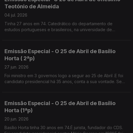
Teotónio de Almeida
04 jul. 2026
Tinha 27 anos em 74. Catedrático do departamento de
estudos portugueses e brasileiros, na universidade de
Brown.Diz que os valores de Abril não podem morrer senão é
a selva.
Emissão Especial - O 25 de Abril de Basílio
Horta ( 2ªp)
27 jun. 2026
Foi ministro em 3 governos logo a seguir ao 25 de Abril .E foi
candidato presidencial há 35 anos, conta a sua vontade. Se
tivesse patrão, provavelmente teria feito greve contra o
Pacote Laboral.
Emissão Especial - O 25 de Abril de Basílio
Horta (1ªp)
20 jun. 2026
Basílio Horta tinha 30 anos em 74.É jurista, fundador do CDS.