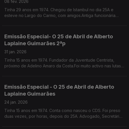
08 fev. 2026
Tinha 29 anos em 1974. Chegou de Istambul no dia 25A e
esteve no Largo do Carmo, com amigos.Antiga funcionária
pública, escritora, especialista em etiqueta e protocolo.
Emissão Especial- O 25 de Abril de Alberto
Laplaine Guimarães 2ªp
31 jan. 2026
Tinha 15 anos em 1974. Fundador da Juventude Centrista,
próximo de Adelino Amaro da Costa.Foi muito activo nas lutas
nos liceus e na faculdade,Por um triz que não incendiou a Fac.
de Direito de Lisboa. É sec geral da CML
Emissão Especial - O 25 de Abril de Alberto
Laplaine Guimarães
24 jan. 2026
Tinha 15 anos em 1974. Conta como nasceu o CDS. Foi preso
duas vezes, por horas, depois do 25A. Advogado, Secretário
Geral da Câmara Municipal de Lisboa.