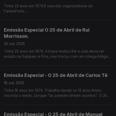
Tinha 22 anos em 1974.É uma das organizadoras do
FantasPorto,
escultora, cronista e ficcionista, a primeira muilher a escrever e
a falar sobre cinema em Portugal.
Emissão Especial O 25 de Abril de Rui
Morrisson.
25 out. 2025
Tinha 25 anos em 1974. A tropa mudou-lhe a vida.devia ter
estado na Sampaio e Pina, mas trocou com um colega.Antigo
radialista, agora actor de cinema e Televisão.
Emissão Especial - O 25 de Abril de Carlos Tê
18 out. 2025
Tinha 18 anos em 1974. Trabalha desde os 13 anos.Antes,
recorda o medo, porque "as paredes tinham ouvidos". O 25
de Abril "rebentou as costuras e o mundo abriu-se". Letrista e
escritor.
Emissão Especial - O 25 de Abril de Manuel