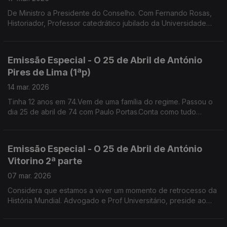
De Ministro a Presidente do Conselho. Com Fernando Rosas,
Historiador, Professor catedrático jubilado da Universidade
Nova de Lisboa e fundador do Instituto de História
Contemporânea
Emissão Especial - O 25 de Abril de António
Pires de Lima (1ªp)
14 mar. 2026
Tinha 12 anos em 74.Vem de uma família do regime. Passou o
dia 25 de abril de 74 com Paulo Portas.Conta como tudo
mudou no colégio jesuíta de S. João de Brito que ambos
frequentavam . Gestor, Antigo Ministro da Economia
Emissão Especial - O 25 de Abril de António
Vitorino 2ª parte
07 mar. 2026
Considera que estamos a viver um momento de retrocesso da
História Mundial. Advogado e Prof Universitário, preside ao
Conselho Nacional para as Migrações e Asilo.