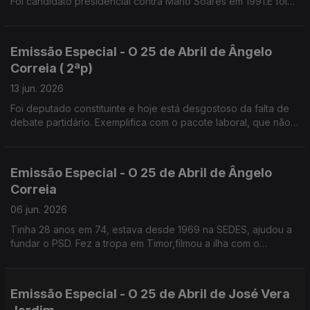
Foi candidato presidencial contra Mário Soares em 1991.E foi
presidente da Câmara de Sintra, 12 anos,independente pelo
PS, até ao ano passado
Emissão Especial - O 25 de Abril de Ângelo
Correia ( 2ªp)
13 jun. 2026
Foi deputado constituinte e hoje está desgostoso da falta de
debate partidário. Exemplifica com o pacote laboral, que não
foi apresentado em campanha para não perder votos.
Emissão Especial - O 25 de Abril de Ângelo
Correia
06 jun. 2026
Tinha 28 anos em 74, estava desde 1969 na SEDES, ajudou a
fundar o PSD. Fez a tropa em Timor,filmou a ilha com o
"repórter de imagem" José Ramos Horta.
Emissão Especial - O 25 de Abril de José Vera