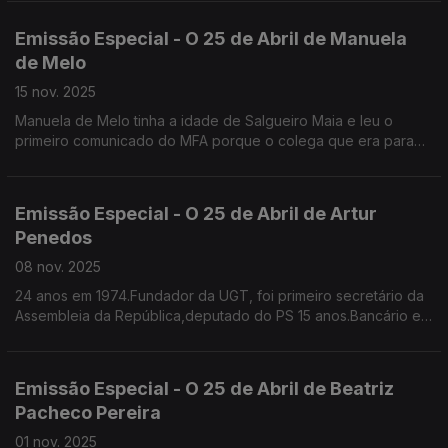
Emissão Especial - O 25 de Abril de Manuela
de Melo
15 nov. 2025
Manuela de Melo tinha a idade de Salgueiro Maia e leu o
primeiro comunicado do MFA porque o colega que era para
ler estava demasiado nervoso
Já era professora de Ciências da Natureza, colaborava na
RTP na Telescola e como pivot do Jornal da Tarde. Foi
Emissão Especial - O 25 de Abril de Artur
vereadora na CMPorto e deputada. Sem cartão.
Penedos
08 nov. 2025
24 anos em 1974.Fundador da UGT, foi primeiro secretário da
Assembleia da República,deputado do PS 15 anos.Bancário em
74, recorda os portugueses que chegavam das colónias e
queriam trocar o seu dinheiro para escudos
Emissão Especial - O 25 de Abril de Beatriz
Pacheco Pereira
01 nov. 2025