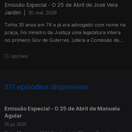
Emissão Especial - O 25 de Abril de José Vera
Jardim
|
30 mai. 2026
Tinha 35 anos em 74 e já era advogado com nome na
praça, Foi ministro da Justiça uma legislatura inteira
no primeiro Gov de Guterres. Lidera a Comissão de
Liberdade Religiosa
opções
511
episódios disponíveis
928016
913743
898736
888088
866000
850119
833383
826077
Emissão Especial - O 25 de Abril de Manuela
Aguiar
25 jul. 2026