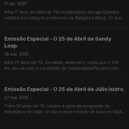
21 abr. 2025
tinha 17 anos em Abril de 74.Coordenadora da Liga Operária
católica em Lisboa,foi professora de Religião e Moral, 20 anos
sindicalista na CGTP e trabalha desde os 12 anos .
Emissão Especial - O 25 de Abril de Sandy
Loop.
28 mar. 2025
tinha 27 anos em 74. Jornalista, americano, conta que o 25A
lhe deu um país e a profissão de fotojornalista.Parceria com o
Clube de Jornalistas.
Emissão Especial - O 25 de Abril de Júlio Isidro.
27 mar. 2025
Tinha 29 anos em 74. Locutor e autor de programas de
televisão e de rádio, se não tivesse trocado de turno no Rádio
Clube Português, teria lido o comunicado do MFA. Lembra-se
de um país silencioso que se abriu no 25A.