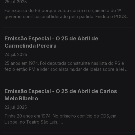
25 jul. 2025
Foi expulsa do PS porque votou contra o orçamento do 1º
governo constitucional liderado pelo partido. Findou o POUS
com Aires Rodrigues
Emissão Especial - O 25 de Abril de
Carmelinda Pereira
24 jul. 2025
25 anos em 1974. Foi deputada constituinte nas lista do PS e
fez o então PM e líder socialista mudar de ideias sobre a lei da
ocupação das casas. Mais tarde funda o POUS com Aires
Rodrigues
Emissão Especial - O 25 de Abril de Carlos
Melo Ribeiro
23 jul. 2025
Tinha 20 anos em 1974. No primeiro comício do CDS,em
Lisboa, no Teatro São Luís,
uma bala perdida entrou-lhe entre o entre a pele e a caixa
craniana. É um dos mais de 50 sobrinhos do General Galvão de