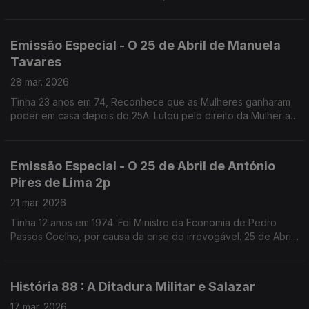
Fernanda Mestrinho. Em parceria com o Clube de jornalistas.
Emissão Especial - O 25 de Abril de Manuela
Tavares
28 mar. 2026
Tinha 23 anos em 74, Reconhece que as Mulheres ganharam
poder em casa depois do 25A. Lutou pelo direito da Mulher ao
Aborto, que recorda como uma das lutas que mais
solidariedade gerou. Fundadora da UMAR
Emissão Especial - O 25 de Abril de António
Pires de Lima 2p
21 mar. 2026
Tinha 12 anos em 1974. Foi Ministro da Economia de Pedro
Passos Coelho, por causa da crise do irrevogável. 25 de Abril
de 1976, diz, marca o começo da verdadeira Democracia em
Portugal.
História 88 : A Ditadura Militar e Salazar
17 mar. 2026