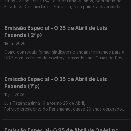
Tinha 32 anos em 1974. Foi deputada 20 anos, Secretária de
Estado da Comunidades. Feminista, foi a primeira divorciada na
família
Emissão Especial - O 25 de Abril de Luís
Fazenda ( 2ªp)
18 jul. 2026
Como conseguiu formar sindicatos e angariar militantes para a
UDP, com os filmes de cowboys passados nas Casas do Povo
e nos átrios das igrejas à saída da missa de Domingo.
Emissão Especial - O 25 de Abril de Luís
Fazenda (1ªp)
11 jul. 2026
Luis Fazenda tinha 16 anos no 25 de Abril,
Foi vice presidente do Parlamento, quase 20 anos deputado,
nos anos 80 ajudou a fazer o sindicato dos trabalhadores
agrícolas do Douro.
Emissão Especial- O 25 de Abril de Onésimo