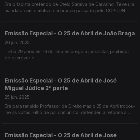
Era o fadista preferido de Otelo Saraiva de Carvalho. Teve um
mandato com o motivo em branco passado pelo COPCON
Emissão Especial - O 25 de Abril de João Braga
26 jun. 2025
Tinha 29 anos em 1974. Deu emprego a jornalistas proibidos
de escrever e
esteve na PIDE por causa do primeiro Festival de Jazz de
Cascais em 1971.
Emissão Especial - O 25 de Abril de José
Miguel Júdice 2ª parte
25 jun. 2025
Era para ter sido Professor de Direito mas o 25 de Abril trocou-
lhe as voltas. Filho de pai comunista, defendeu a reforma a
agrária. É advogado e analista politico.
Emissão Especial - O 25 de Abril de José