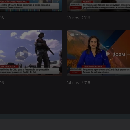
016
18 nov. 2016
016
14 nov. 2016
Instale a aplicação
RTP Play