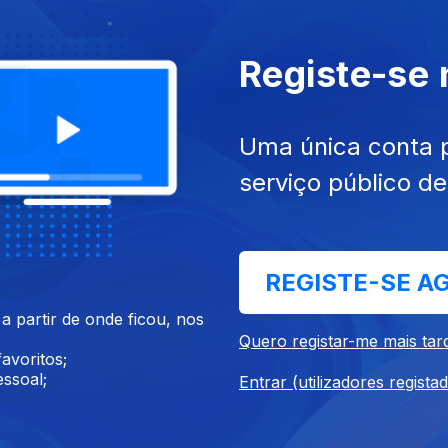
Registe-se
016
22 dez. 2016
Uma única conta 
serviço público d
REGISTE-SE A
016
16 dez. 2016
 partir de onde ficou, nos
Quero registar-me mais tar
avoritos;
ssoal;
Entrar (utilizadores regista