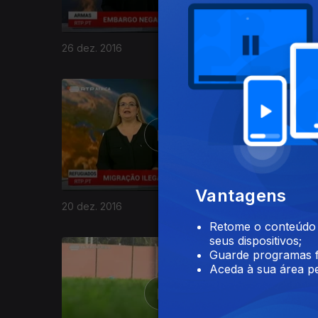
26 dez. 2016
23 dez. 2
264290
Vantagens
20 dez. 2016
19 dez. 2
Retome o conteúdo a
seus dispositivos;
Guarde programas f
Aceda à sua área pe