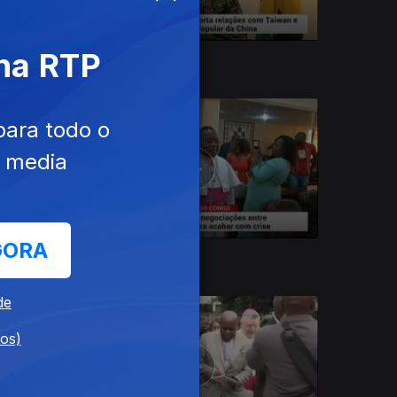
 na RTP
21 dez. 2016
para todo o
e media
GORA
15 dez. 2016
de
dos)