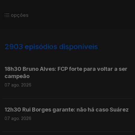
opções
2903
episódios disponíveis
946131
944360
942868
18h30 Bruno Alves: FCP forte para voltar a ser
campeão
07 ago. 2026
12h30 Rui Borges garante: não há caso Suárez
07 ago. 2026