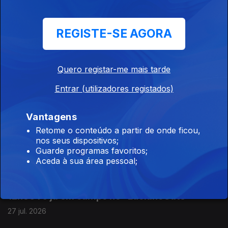
18h30 Áudios na net comprometem Pedro
Proença
REGISTE-SE AGORA
28 jul. 2026
Quero registar-me mais tarde
12h30 Chaloupek "é bom para Benfica"
Entrar (utilizadores registados)
28 jul. 2026
Vantagens
Retome o conteúdo a partir de onde ficou,
18h30 PJ investiga arbitragem portuguesa
nos seus dispositivos;
Guarde programas favoritos;
27 jul. 2026
Aceda à sua área pessoal;
12h30 PJ já em campo no "LucianoGate"
27 jul. 2026