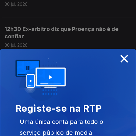
30 jul. 2026
12h30 Ex-árbitro diz que Proença não é de
confiar
30 jul. 2026
×
18h30 Marco Silva conta com mundialistas
29 jul. 2026
12h30 Proença e APAF reunidos; FC Porto
Registe-se na RTP
negoceia Souza
29 jul. 2026
Uma única conta para todo o
serviço público de media