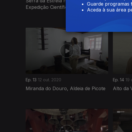
Serra da Estrela na Pista da
D. Pedro
Guarde programas f
Expedição Científica de 1881
Aceda à sua área pe
Ep. 13
12 out. 2020
Ep. 14
19 
Miranda do Douro, Aldeia de Picote
Alto da 