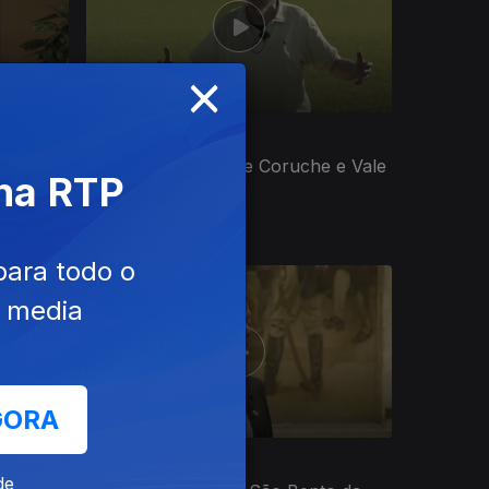
×
Ep. 8
27 jul. 2020
a do
Museu Municipal de Coruche e Vale
 na RTP
do Rio Sorraia
para todo o
e media
GORA
Ep. 12
05 out. 2020
de