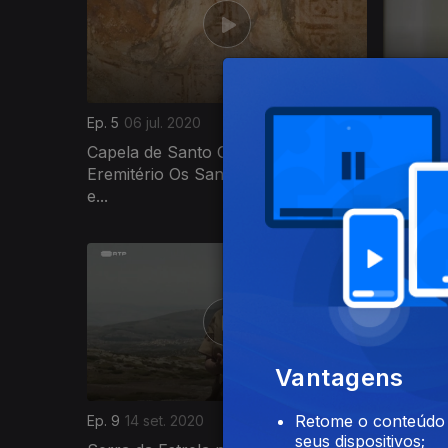
Ep. 5
06 jul. 2020
Ep. 6
13 j
Capela de Santo Cristo (Picote) e
Museu d
Eremitério Os Santos ( entre Picote
Rainha
e...
497156
Vantagens
Retome o conteúdo a
Ep. 9
14 set. 2020
Ep. 10
21 
seus dispositivos;