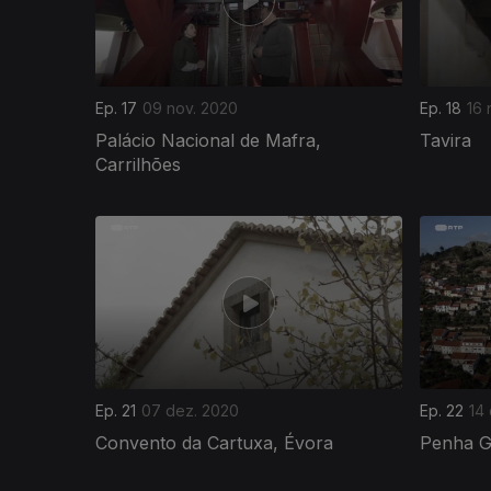
Ep. 17
09 nov. 2020
Ep. 18
16 
Palácio Nacional de Mafra,
Tavira
Carrilhões
512042
Ep. 21
07 dez. 2020
Ep. 22
14
Convento da Cartuxa, Évora
Penha G