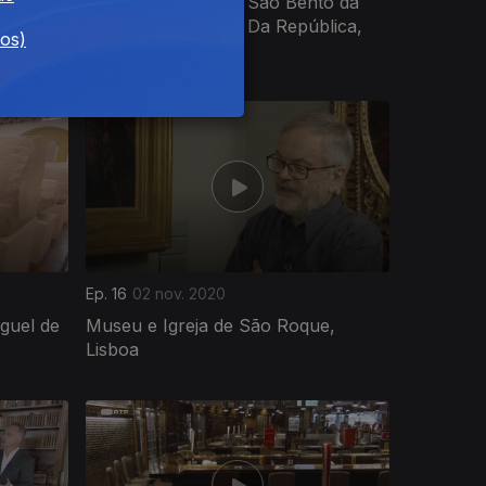
pa, Porto
Antigo Mosteiro de São Bento da
Saúde, Assembleia Da República,
dos)
Lisboa
Ep. 16
02 nov. 2020
guel de
Museu e Igreja de São Roque,
Lisboa