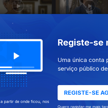
ul. 2020
Ep. 7
20 jul. 2020
e José Malhoa, Caldas da
Convento de Nossa Senhor
Registe-se
Bom Sucesso, Lisboa
Uma única conta 
serviço público d
REGISTE-SE A
 partir de onde ficou, nos
set. 2020
Ep. 11
28 set. 2020
Quero registar-me mais tar