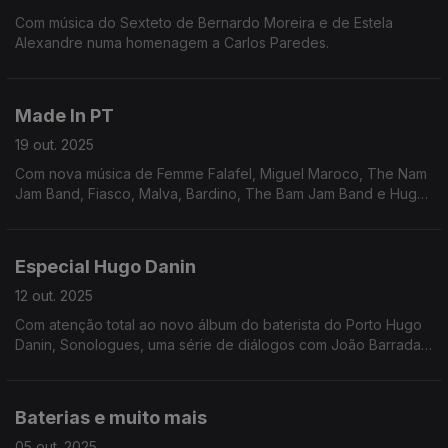
Com música do Sexteto de Bernardo Moreira e de Estela
Alexandre numa homenagem a Carlos Paredes.
Made In PT
19 out. 2025
Com nova música de Femme Falafel, Miguel Maroco, The Nam
Jam Band, Fiasco, Malva, Bardino, The Bam Jam Band e Hugo
Danin.
Especial Hugo Danin
12 out. 2025
Com atenção total ao novo álbum do baterista do Porto Hugo
Danin, Sonologues, uma série de diálogos com João Barradas,
Eduardo Cardinho, Francisco Sales, Sérgio Carolino, Azar Azar
e Gileno Santana.
Baterias e muito mais
05 out. 2025