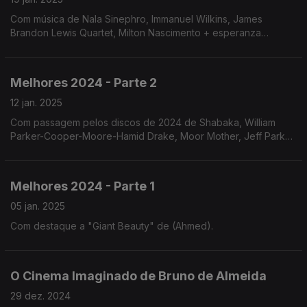
Com música de Nala Sinephro, Immanuel Wilkins, James
Brandon Lewis Quartet, Milton Nascimento + esperanza
spalding, Patricia Brennan Septet, Ezra Collective, OKSE, Vijay
Iyer Trio, Mary Halvorson, Abase.
Melhores 2024 - Parte 2
12 jan. 2025
Com passagem pelos discos de 2024 de Shabaka, William
Parker-Cooper-Moore-Hamid Drake, Moor Mother, Jeff Parker
& ETA iVtet, Asher Gamedze & The Black Lungs, Peter Evans,
Nubya Garcia, Amaro Freitas e Darius Jones.
Melhores 2024 - Parte 1
05 jan. 2025
Com destaque a "Giant Beauty" de (Ahmed).
O Cinema Imaginado de Bruno de Almeida
29 dez. 2024