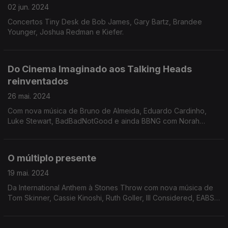
02 jun. 2024
Concertos Tiny Desk de Bob James, Gary Bartz, Brandee
Younger, Joshua Redman e Kiefer.
Do Cinema Imaginado aos Talking Heads
reinventados
26 mai. 2024
Com nova música de Bruno de Almeida, Eduardo Cardinho,
Luke Stewart, BadBadNotGood e ainda BBNG com Norah
Jones.
O múltiplo presente
19 mai. 2024
Da International Anthem à Stones Throw com nova música de
Tom Skinner, Cassie Kinoshi, Ruth Goller, Ill Considered, EABS,
The Brkn Record, Latrala, Apifera e The Kiefer Trio.