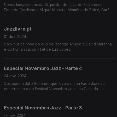
Novos lançamentos da Orquestra de Jazz de Espinho com
Eduardo Cardinho e Miguel Moreira, Memória de Peixe, Garfo,
Carreiro/Gato/Oswald/Valinho, Clemente/Nuno/Santos Dias,
João Frade, The Bam Jam Band.
Jazzlivre.pt
01 dez. 2024
Com música nova do duo de Rodrigo Amado e David Maranha
e do Humanization 4Tet de Luís Lopes.
Especial Novembro Jazz - Parte 4
24 nov. 2024
Destaque a Júlio Resende que levará o seu Fado Jazz ao
encerramento do Festival Novembro Jazz, na Casa da
Criatividade, em São João da Madeira.
Especial Novembro Jazz - Parte 3
17 nov. 2024