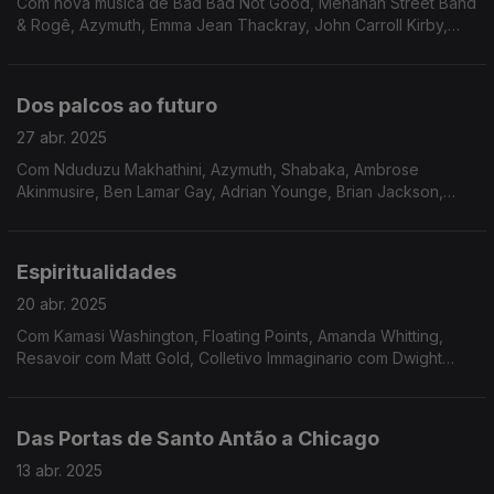
Com nova música de Bad Bad Not Good, Menahan Street Band
& Rogê, Azymuth, Emma Jean Thackray, John Carroll Kirby,
Resavoir & Matt Gold, Plunky & Oneness of Juju e Idris
Ackamoor.
Dos palcos ao futuro
27 abr. 2025
Com Nduduzu Makhathini, Azymuth, Shabaka, Ambrose
Akinmusire, Ben Lamar Gay, Adrian Younge, Brian Jackson,
Marquis Hill e Cosmic Ear.
Espiritualidades
20 abr. 2025
Com Kamasi Washington, Floating Points, Amanda Whitting,
Resavoir com Matt Gold, Colletivo Immaginario com Dwight
Trible e Isaiah Collier, Cosmic Ear, Natural Information Society
com Bitchin Bajas, Enemy.
Das Portas de Santo Antão a Chicago
13 abr. 2025