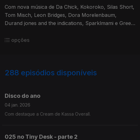
Com nova música de Da Chick, Kokoroko, Silas Short,
Tom Misch, Leon Bridges, Dora Morelenbaum,
Durand jones and the indications, Sparklmami e Green
House.
opções
288
episódios disponíveis
881836
864916
845518
826235
806868
789143
771423
750704
733346
Disco do ano
04 jan. 2026
Com destaque a Cream de Kassa Overall.
025 no Tiny Desk - parte 2