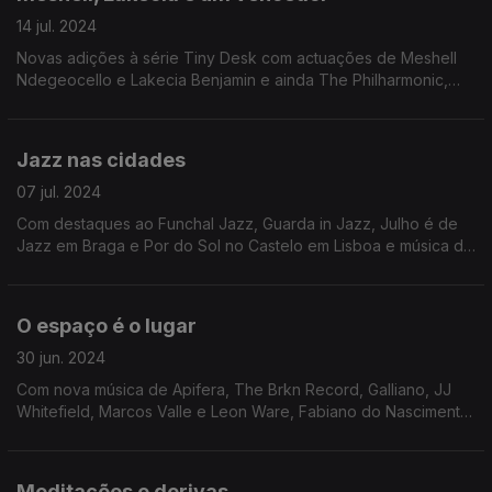
14 jul. 2024
Novas adições à série Tiny Desk com actuações de Meshell
Ndegeocello e Lakecia Benjamin e ainda The Philharmonic,
projecto vencedor do concurso de novos talentos da NPR.
Jazz nas cidades
07 jul. 2024
Com destaques ao Funchal Jazz, Guarda in Jazz, Julho é de
Jazz em Braga e Por do Sol no Castelo em Lisboa e música de
Joshua Redman, Future3, Get The Blessing, Marcelo dos Reis,
Georgia Cécile e André Pizarro Pepe.
O espaço é o lugar
30 jun. 2024
Com nova música de Apifera, The Brkn Record, Galliano, JJ
Whitefield, Marcos Valle e Leon Ware, Fabiano do Nascimento
e Sam Gendel, e ainda Kronos Quartet & Friends em vénia a
Sun Ra.
Meditações e derivas