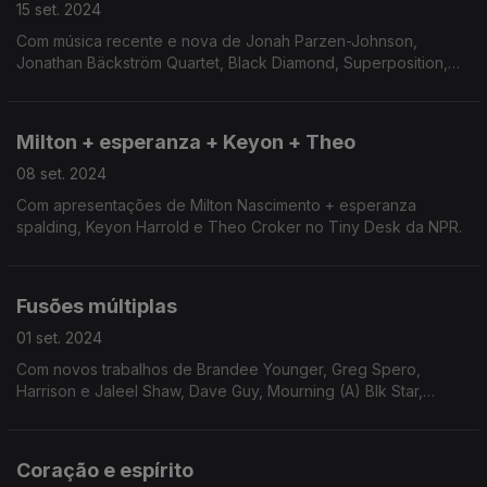
15 set. 2024
Com música recente e nova de Jonah Parzen-Johnson,
Jonathan Bäckström Quartet, Black Diamond, Superposition,
Lampen, Peter Evans, Berke Can Özcan & Jonah Parzen-
Johnson, AINON e Pauli Lyytinen.
Milton + esperanza + Keyon + Theo
08 set. 2024
Com apresentações de Milton Nascimento + esperanza
spalding, Keyon Harrold e Theo Croker no Tiny Desk da NPR.
Fusões múltiplas
01 set. 2024
Com novos trabalhos de Brandee Younger, Greg Spero,
Harrison e Jaleel Shaw, Dave Guy, Mourning (A) Blk Star,
Nicole Mitchell com Ballaké Sissoko, Daniel Casimir, Galliano e
Àbáse.
Coração e espírito