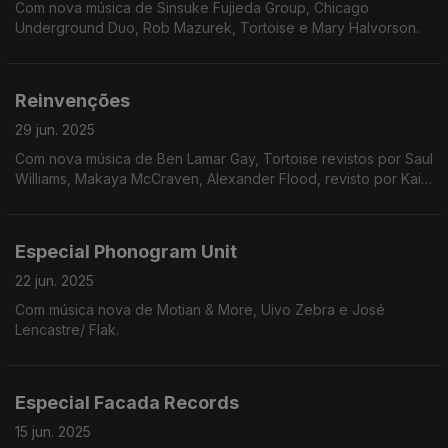
Com nova música de Sinsuke Fujieda Group, Chicago
Underground Duo, Rob Mazurek, Tortoise e Mary Halvorson.
Reinvenções
29 jun. 2025
Com nova música de Ben Lamar Gay, Tortoise revistos por Saul
Williams, Makaya McCraven, Alexander Flood, revisto por Kaidi
Tatham, Brian Jackson, com Masters at Work e Terrace Martin
com Keyon Dixon.
Especial Phonogram Unit
22 jun. 2025
Com música nova de Motian & More, Uivo Zebra e José
Lencastre/ Flak.
Especial Facada Records
15 jun. 2025