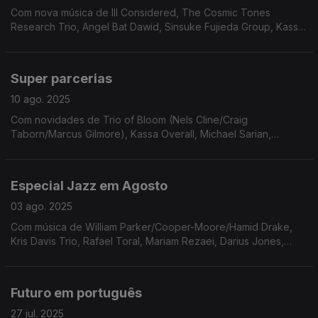
Com nova música de Ill Considered, The Cosmic Tones
Research Trio, Angel Bat Dawid, Sinsuke Fujieda Group, Kassa
Overall e Brian Jackson.
Super parcerias
10 ago. 2025
Com novidades de Trio of Bloom (Nels Cline/Craig
Taborn/Marcus Gilmore), Kassa Overall, Michael Sarian,
Kokoroko, DoomCannon, Sarathy Korwar, Yesterday's Princess
e Patricia Brennan Septet.
Especial Jazz em Agosto
03 ago. 2025
Com música de William Parker/Cooper-Moore/Hamid Drake,
Kris Davis Trio, Rafael Toral, Mariam Rezaei, Darius Jones,
MOPCUT com Moor Mother, X-Ray Hex Tet, Thumbscrew e
Patricia Brennan Septet.
Futuro em português
27 jul. 2025