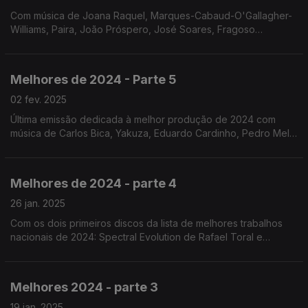
Com música de Joana Raquel, Marques-Cabaud-O'Gallagher-
Williams, Paira, João Próspero, José Soares, Fragoso
Quinteto, Godua, Demian Cabaud e Vera Morais.
Melhores de 2024 - Parte 5
02 fev. 2025
Última emissão dedicada à melhor produção de 2024 com
música de Carlos Bica, Yakuza, Eduardo Cardinho, Pedro Melo
Alves, Orquestra de Jazz de Espinho, Humanization 4Tet,
Norberto Lobo + Yaw Tembe.
Melhores de 2024 - parte 4
26 jan. 2025
Com os dois primeiros discos da lista de melhores trabalhos
nacionais de 2024: Spectral Evolution de Rafael Toral e
Wrecks de Rodrigo Amado + David Maranha.
Melhores 2024 - parte 3
19 jan. 2025