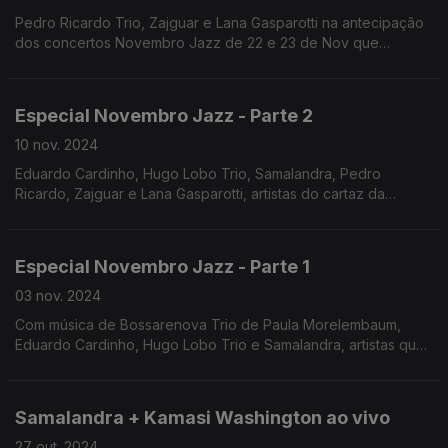
Pedro Ricardo Trio, Zajguar e Lana Gasparotti na antecipação
dos concertos Novembro Jazz de 22 e 23 de Nov que
acontecem na Casa da Criatividade, em São João da Madeira.
Especial Novembro Jazz - Parte 2
10 nov. 2024
Eduardo Cardinho, Hugo Lobo Trio, Samalandra, Pedro
Ricardo, Zajguar e Lana Gasparotti, artistas do cartaz da
edição 2024 do Festival Novembro Jazz que tem lugar na
Casa da Criatividade, em São João da Madeira.
Especial Novembro Jazz - Parte 1
03 nov. 2024
Com música de Bossarenova Trio de Paula Morelembaum,
Eduardo Cardinho, Hugo Lobo Trio e Samalandra, artistas que
se apresentam na edição de 2024 do festival Novembro Jazz,
na Casa da Criatividade, em São João da Madeira.
Samalandra + Kamasi Washington ao vivo
27 out. 2024