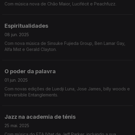
Com música nova de Chão Maior, Lucifécit e Peachfuzz.
Espiritualidades
08 jun. 2025
Com nova música de Sinsuke Fujieda Group, Ben Lamar Gay,
Alfa Mist e Gerald Clayton.
O poder da palavra
01 jun. 2025
Com novas edições de Luedji Luna, Jose James, billy woods e
Irreversible Entanglements.
Jazz na academia de ténis
25 mai. 2025
Com música do ETA IVtet de Jeff Parker, incluindo a sua