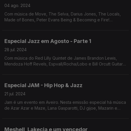
04 ago. 2024
Com música de Move, The Selva, Darius Jones, The Locals,
Made of Bones, Peter Evans Being & Becoming e Fire!
Orchestra.
Especial Jazz em Agosto - Parte 1
28 jul. 2024
Com música do Red Lilly Quintet de James Brandon Lewis,
Mendoza Hoff Revels, Espvall/Rocha/Lobo e Bill Orcutt Guitar
Quartet.
Especial JAM - Hip Hop & Jazz
21 jul. 2024
Jam é um evento em Aveiro. Nesta emissão especial há música
de Azar Azar e Maze, Lana Gasparotti, DJ gijoe, Mazarin e
TNT, artistas no cartaz do JAM.
Meshell, Lakecia e um vencedor