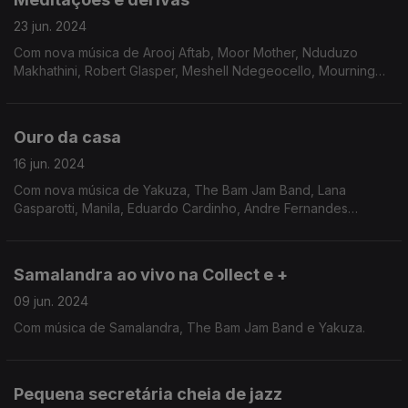
23 jun. 2024
Com nova música de Arooj Aftab, Moor Mother, Nduduzo
Makhathini, Robert Glasper, Meshell Ndegeocello, Mourning
(A) Black Star, Julius Rodriguez, Cassie Kinoshi, Zara
McFarlane e Badbadnotgood.
Ouro da casa
16 jun. 2024
Com nova música de Yakuza, The Bam Jam Band, Lana
Gasparotti, Manila, Eduardo Cardinho, Andre Fernandes
Centauri e Gonçalo Neto.
Samalandra ao vivo na Collect e +
09 jun. 2024
Com música de Samalandra, The Bam Jam Band e Yakuza.
Pequena secretária cheia de jazz