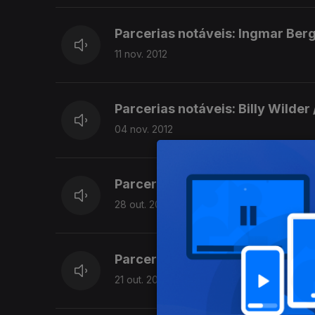
Parcerias notáveis: Ingmar Ber
11 nov. 2012
Parcerias notáveis: Billy Wilder
04 nov. 2012
Parcerias notáveis: Kenneth Bra
28 out. 2012
Parcerias notáveis: David Cron
21 out. 2012