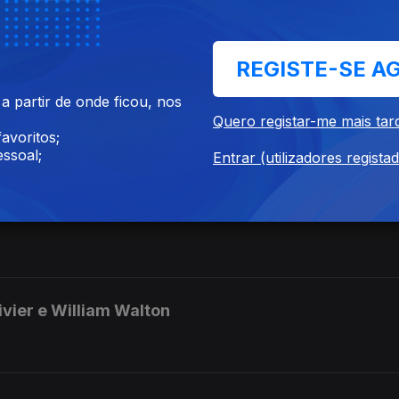
Schaffner / Jerry Goldsmith
REGISTE-SE A
 partir de onde ficou, nos
e / Ennio Morricone
Quero registar-me mais tar
avoritos;
ssoal;
Entrar (utilizadores regista
ckis e Alan Silvestri
ivier e William Walton