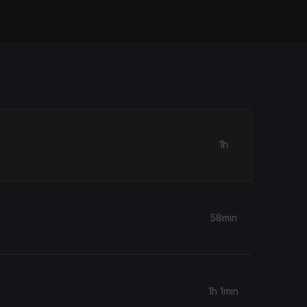
1h
58min
1h 1min