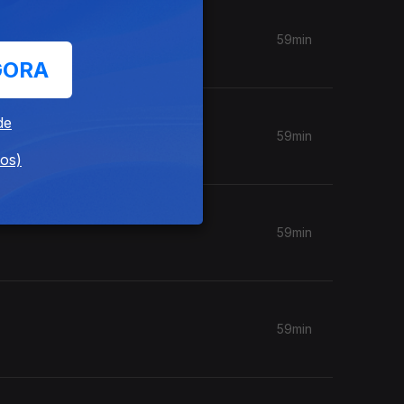
59min
GORA
de
59min
dos)
59min
59min