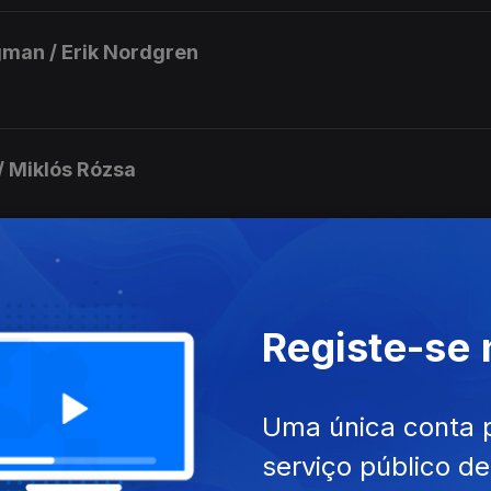
gman / Erik Nordgren
 / Miklós Rózsa
nagh / Patrick Doyle
Registe-se
enberg / Howard Shore
Uma única conta 
serviço público d