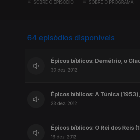
SOBRE O EPISÓDIO
SOBRE O PROGRAMA
64
episódios disponíveis
95620
88463
81768
Épicos bíblicos: Demétrio, o Gl
30 dez. 2012
Épicos bíblicos: A Túnica (1953)
23 dez. 2012
Épicos bíblicos: O Rei dos Reis (
16 dez. 2012