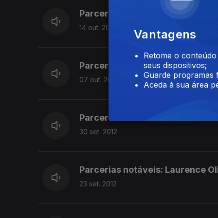
Parcerias notáveis: Franklin J. 
14 out. 2012
Vantagens
Retome o conteúdo a
Parcerias notáveis: Sergio Leon
seus dispositivos;
Guarde programas f
07 out. 2012
Aceda à sua área pe
Parcerias notáveis: Robert Zeme
30 set. 2012
Parcerias notáveis: Laurence Ol
23 set. 2012