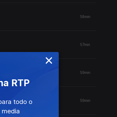
58min
57min
×
59min
 na RTP
para todo o
59min
e media