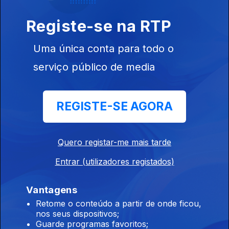
23h Novo incêndio em Carrazeda aumenta
Registe-se na RTP
preocupação no concelho
Uma única conta para todo o
08 ago. 2026
serviço público de media
20h Vento dificulta combate a fogo em
Carrazeda de Ansiães
REGISTE-SE AGORA
08 ago. 2026
Quero registar-me mais tarde
19h Líder do PS pede avanço da barragem do
Entrar (utilizadores registados)
Pisão
08 ago. 2026
Vantagens
Retome o conteúdo a partir de onde ficou,
nos seus dispositivos;
Guarde programas favoritos;
18h Ministra do Ambiente ainda sem reposta