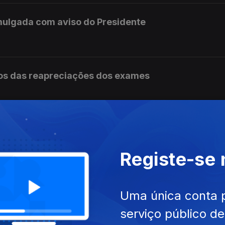
mulgada com aviso do Presidente
os das reapreciações dos exames
ram a receber os resultados das reapreciações
Registe-se
s não tem condições para continuar no cargo
Uma única conta 
serviço público d