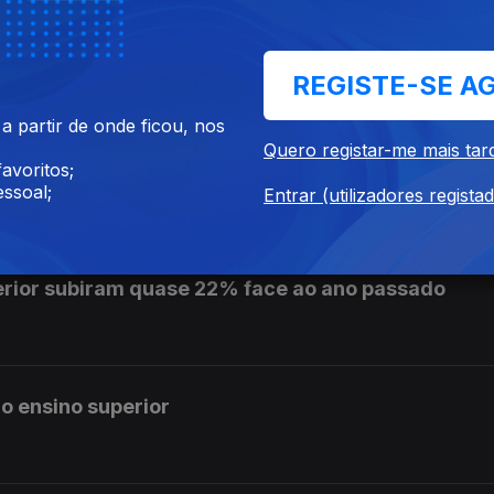
e se pronuncie sobre auditoria aos mandatos de L
REGISTE-SE A
 partir de onde ficou, nos
Quero registar-me mais tar
is de 10 cêntimos na próxima semana
avoritos;
ssoal;
Entrar (utilizadores regista
erior subiram quase 22% face ao ano passado
o ensino superior