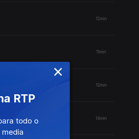
12min
11min
×
12min
 na RTP
14min
para todo o
e media