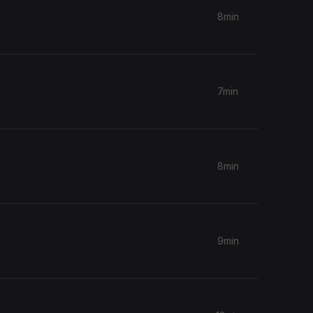
8min
7min
8min
9min