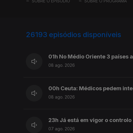
SOBRE O EPISÓDIO
SOBRE O PROGRAMA
26193
episódios disponíveis
947372
947283
947139
01h No Médio Oriente 3 países
08 ago. 2026
00h Ceuta: Médicos pedem int
08 ago. 2026
23h Já está em vigor o controlo
07 ago. 2026