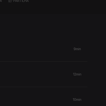
A
PARTILHA
9min
12min
10min