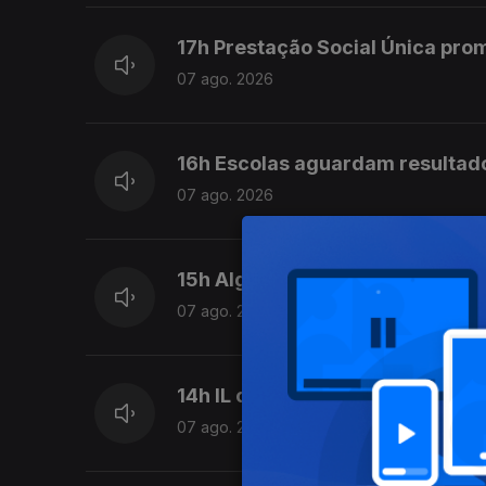
17h Prestação Social Única pro
07 ago. 2026
16h Escolas aguardam resultad
07 ago. 2026
15h Algumas escolas já comeca
07 ago. 2026
14h IL considera que Luís Neve
07 ago. 2026