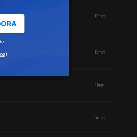
uís
13min
GORA
de
13min
dos)
11min
14min