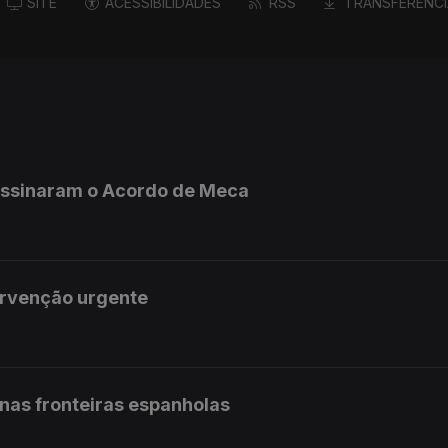
SITE
ACESSIBILIDADES
RSS
TRANSFERÊNCI
 assinaram o Acordo de Meca
ervenção urgente
 nas fronteiras espanholas