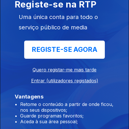
Registe-se na RTP
11h 67 pessoas realojadas devido ao mau
tempo nos Açores
Uma única conta para todo o
06 ago. 2026
serviço público de media
10h Mau tempo na Ilha da Terceira
REGISTE-SE AGORA
06 ago. 2026
Quero registar-me mais tarde
9h Os 60 anos da Ponte 25 de Abril
Entrar (utilizadores registados)
06 ago. 2026
Vantagens
Retome o conteúdo a partir de onde ficou,
8h Parlamento Europeu debate crise
nos seus dispositivos;
migratória
Guarde programas favoritos;
Aceda à sua área pessoal;
06 ago. 2026