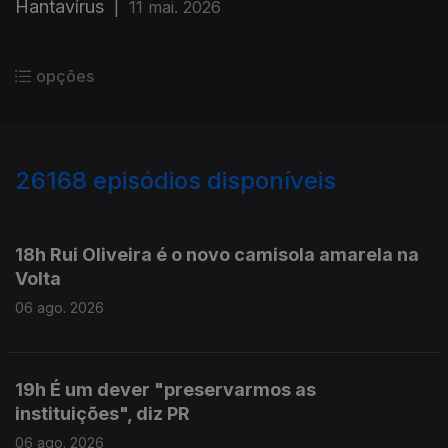
Hantavírus
|
11 mai. 2026
opções
26168
episódios disponíveis
947124
947063
18h Rui Oliveira é o novo camisola amarela na
Volta
06 ago. 2026
19h É um dever "preservarmos as
instituições", diz PR
06 ago. 2026