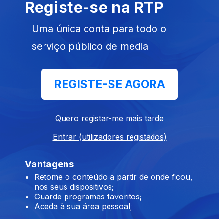
Registe-se na RTP
Uma única conta para todo o
05h Em resolução uma das frentes de fogo
serviço público de media
ativas em Carrazeda de Ansiães
09 ago. 2026
REGISTE-SE AGORA
03h Incêndios. Província canadiana da
Colúmbia Britânica declara estado de
Quero registar-me mais tarde
emergência
Entrar (utilizadores registados)
09 ago. 2026
Vantagens
Retome o conteúdo a partir de onde ficou,
04h Carneiro acusa Luís Montenegro de
nos seus dispositivos;
mentir sobre as férias
Guarde programas favoritos;
Aceda à sua área pessoal;
09 ago. 2026