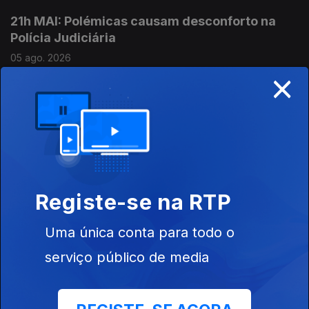
21h MAI: Polémicas causam desconforto na
Polícia Judiciária
05 ago. 2026
×
20h Governo contra "portas escancaradas"
na imigração
05 ago. 2026
Registe-se na RTP
19h IGAS arquiva caso da grávida que perdeu
o bebé em 2025
Uma única conta para todo o
05 ago. 2026
serviço público de media
18h Detido por tráfico encontrado morto em