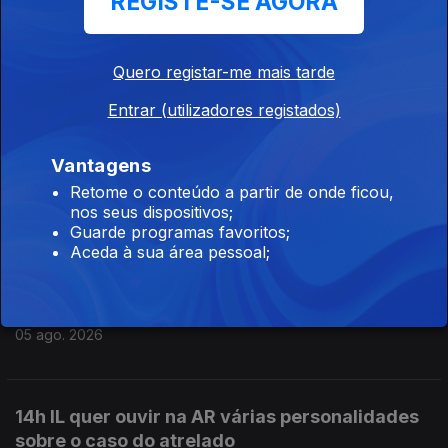
REGISTE-SE AGORA
cela da PJ
05 ago. 2026
Quero registar-me mais tarde
Entrar (utilizadores registados)
17h Autoridades apreenderam mais cocaína
em 2026 do que em 2025
Vantagens
05 ago. 2026
Retome o conteúdo a partir de onde ficou,
nos seus dispositivos;
Guarde programas favoritos;
Aceda à sua área pessoal;
15h Governo não vê para já motivos para o
afastamento de Marrocos da organização do
Mundial
05 ago. 2026
14h IL quer ouvir na AR várias personalidades
sobre o caso do atrelado