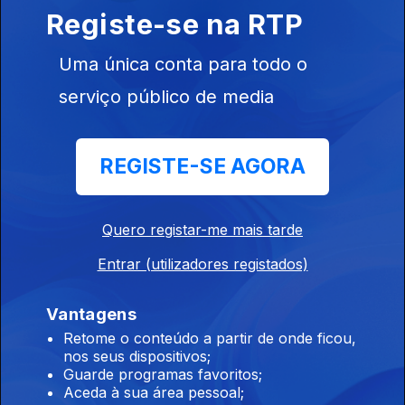
Registe-se na RTP
12h A taxa de desemprego foi de 5.3% no
segundo trimestre
Uma única conta para todo o
05 ago. 2026
serviço público de media
11h Mais dois dias dados para concluir as
REGISTE-SE AGORA
reapreciações dos exames
05 ago. 2026
Quero registar-me mais tarde
Entrar (utilizadores registados)
10h UE anuncia 1400 milhões para a Ucrânia
05 ago. 2026
Vantagens
Retome o conteúdo a partir de onde ficou,
nos seus dispositivos;
Guarde programas favoritos;
9h Zelensky pede reforço da defesa aérea
Aceda à sua área pessoal;