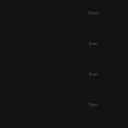
10min
8min
8min
11min