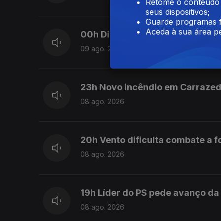
Retome o conteúdo a
seus dispositivos;
Guarde programas f
Aceda à sua área pe
00h Difícil acesso aos fogos c
09 ago. 2026
23h Novo incêndio em Carraze
08 ago. 2026
20h Vento dificulta combate a 
08 ago. 2026
19h Líder do PS pede avanço da
08 ago. 2026