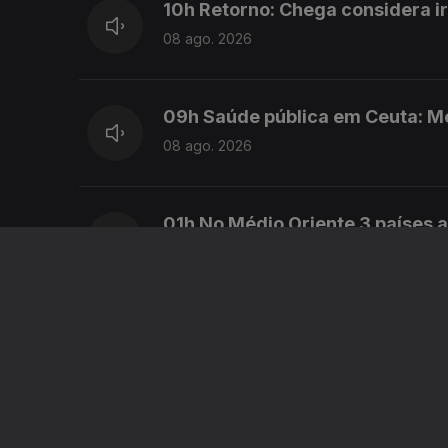
10h Retorno: Chega considera i
08 ago. 2026
09h Saúde pública em Ceuta: M
08 ago. 2026
01h No Médio Oriente 3 países
08 ago. 2026
00h Ceuta: Médicos pedem int
08 ago. 2026
23h Já está em vigor o controlo