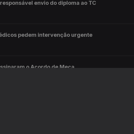
rresponsável envio do diploma ao TC
édicos pedem intervenção urgente
 assinaram o Acordo de Meca
ervenção urgente
 nas fronteiras espanholas