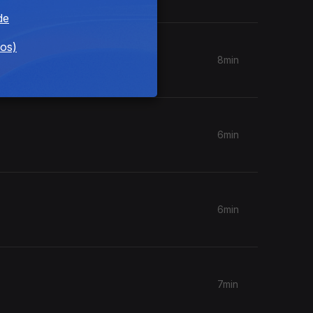
de
dos)
8min
6min
6min
7min