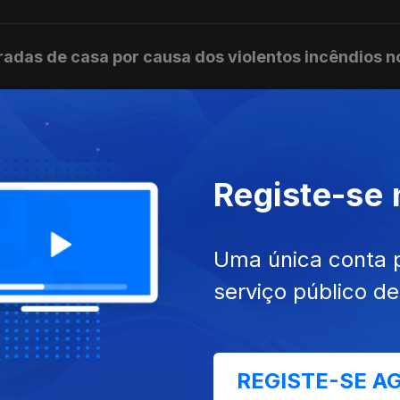
radas de casa por causa dos violentos incêndios n
a do título de campeão nacional de futebol
Registe-se
Uma única conta 
es de fogo ativas em Carrazeda de Ansiães
serviço público d
iana da Colúmbia Britânica declara estado de
REGISTE-SE A