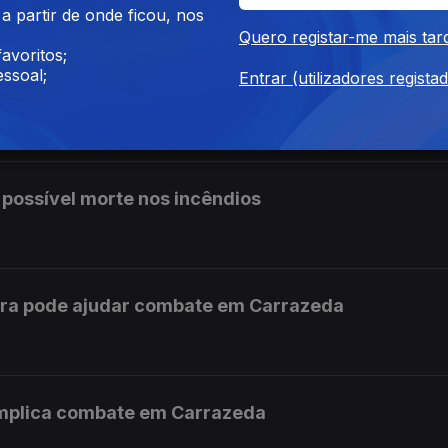
 partir de onde ficou, nos
Quero registar-me mais tar
avoritos;
ssoal;
Entrar (utilizadores regista
egro de mentir sobre as férias
 possível morte nos incêndios
ura pode ajudar combate em Carrazeda
omplica combate em Carrazeda