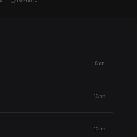
A
PARTILHA
8min
10min
10min