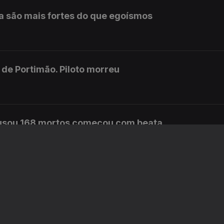
a são mais fortes do que egoísmos
de Portimão. Piloto morreu
ausou 168 mortos começou com beata
rresponsável envio do diploma ao TC