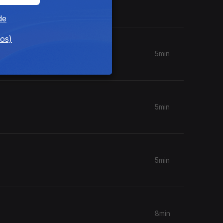
de
dos)
5min
5min
5min
8min