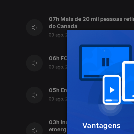
07h Mais de 20 mil pessoas reti
do Canadá
09 ago. 2026
06h FC Porto inicia hoje a defes
09 ago. 2026
05h Em resolução uma das frent
09 ago. 2026
03h Incêndios. Província canad
Vantagens
emergência