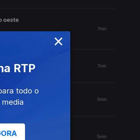
o oeste
7min
×
 na RTP
7min
para todo o
6min
e media
GORA
5min