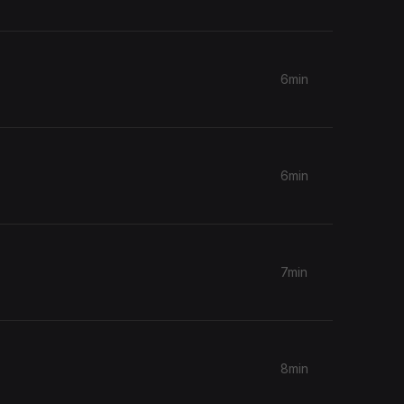
6min
6min
7min
8min