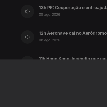
13h PR: Cooperação e entreajud
08 ago. 2026
12h Aeronave cai no Aeródromo 
08 ago. 2026
11h Hong Kong: Incêndio que c
08 ago. 2026
10h Retorno: Chega considera i
08 ago. 2026