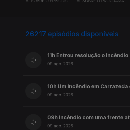
SOBRE O EPISÓDIO
SOBRE O PROGRAMA
26217
episódios disponíveis
947568
947503
11h Entrou resolução o incêndi
09 ago. 2026
10h Um incêndio em Carrazeda 
09 ago. 2026
09h Incêndio com uma frente a
09 ago. 2026