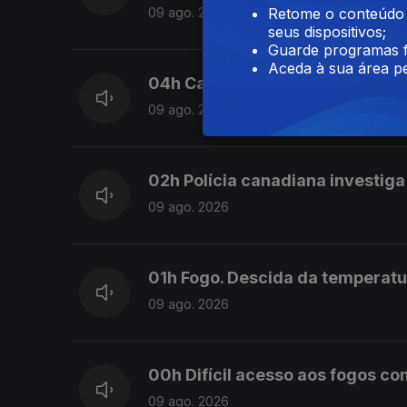
Retome o conteúdo a
09 ago. 2026
seus dispositivos;
Guarde programas f
Aceda à sua área pe
04h Carneiro acusa Luís Monten
09 ago. 2026
02h Polícia canadiana investiga
09 ago. 2026
01h Fogo. Descida da temperat
09 ago. 2026
00h Difícil acesso aos fogos c
09 ago. 2026