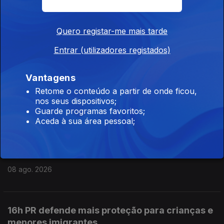
19h Líder do PS pede avanço da barragem do
Quero registar-me mais tarde
Pisão
08 ago. 2026
Entrar (utilizadores registados)
Vantagens
18h Ministra do Ambiente ainda sem reposta
Retome o conteúdo a partir de onde ficou,
sobre preço dos combustíveis
nos seus dispositivos;
Guarde programas favoritos;
08 ago. 2026
Aceda à sua área pessoal;
17h Incêndio em Carrazeda de Ansiães
08 ago. 2026
16h PR defende mais proteção para crianças e
menores imigrantes