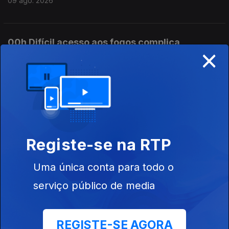
09 ago. 2026
00h Difícil acesso aos fogos complica
×
combate em Carrazeda
09 ago. 2026
23h Novo incêndio em Carrazeda aumenta
preocupação no concelho
08 ago. 2026
Registe-se na RTP
Uma única conta para todo o
20h Vento dificulta combate a fogo em
serviço público de media
Carrazeda de Ansiães
08 ago. 2026
REGISTE-SE AGORA