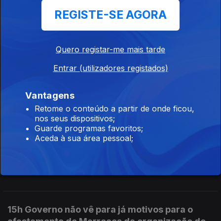
19h IGAS arquiva caso da grávida que perdeu
REGISTE-SE AGORA
o bebé em 2025
05 ago. 2026
Quero registar-me mais tarde
Entrar (utilizadores registados)
18h Detido por tráfico encontrado morto em
cela da PJ
Vantagens
05 ago. 2026
Retome o conteúdo a partir de onde ficou,
nos seus dispositivos;
Guarde programas favoritos;
Aceda à sua área pessoal;
17h Autoridades apreenderam mais cocaína
em 2026 do que em 2025
05 ago. 2026
15h Governo não vê para já motivos para o