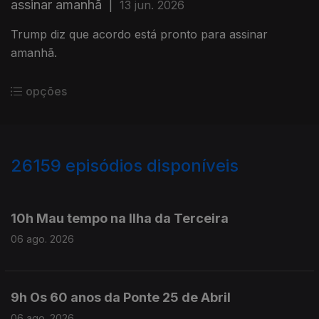
assinar amanhã
|
13 jun. 2026
Trump diz que acordo está pronto para assinar
amanhã.
opções
26159
episódios disponíveis
947099
946946
10h Mau tempo na Ilha da Terceira
06 ago. 2026
9h Os 60 anos da Ponte 25 de Abril
06 ago. 2026