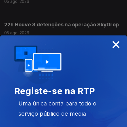
05 ago. 2026
22h Houve 3 detenções na operação SkyDrop
05 ago. 2026
×
21h MAI: Polémicas causam desconforto na
Polícia Judiciária
05 ago. 2026
Registe-se na RTP
20h Governo contra "portas escancaradas"
na imigração
Uma única conta para todo o
05 ago. 2026
serviço público de media