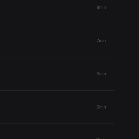
8min
7min
8min
9min