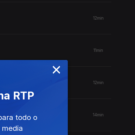
12min
11min
×
12min
 na RTP
14min
para todo o
e media