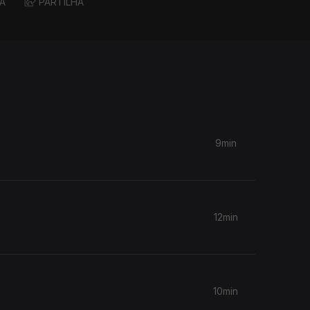
A
PARTILHA
9min
12min
10min