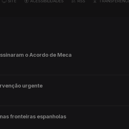
SITE
ACESSIBILIDADES
RSS
TRANSFERÊNCI
 assinaram o Acordo de Meca
ervenção urgente
 nas fronteiras espanholas