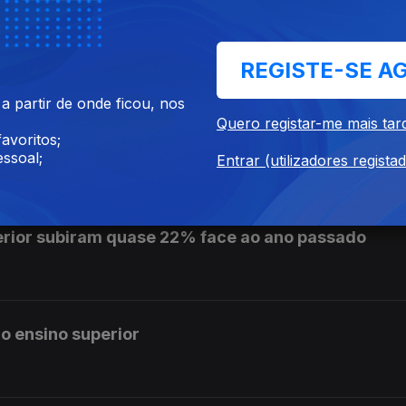
e se pronuncie sobre auditoria aos mandatos de L
REGISTE-SE A
 partir de onde ficou, nos
Quero registar-me mais tar
is de 10 cêntimos na próxima semana
avoritos;
ssoal;
Entrar (utilizadores regista
erior subiram quase 22% face ao ano passado
o ensino superior