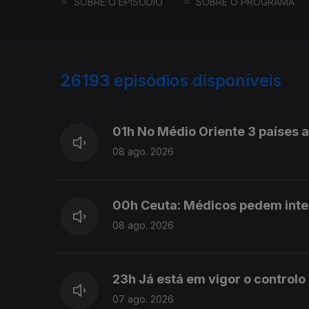
SOBRE O EPISÓDIO
SOBRE O PROGRAMA
26193
episódios disponíveis
947372
947283
01h No Médio Oriente 3 países
08 ago. 2026
00h Ceuta: Médicos pedem int
08 ago. 2026
23h Já está em vigor o controlo
07 ago. 2026