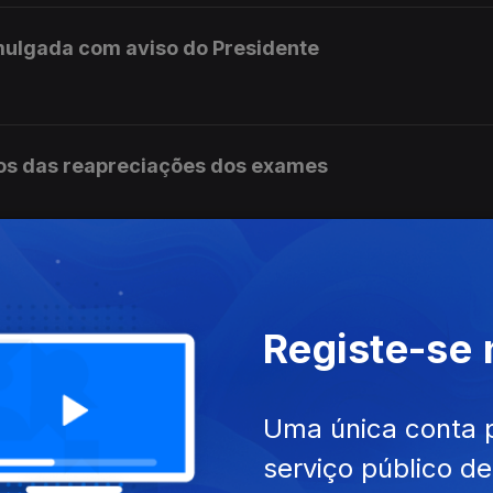
mulgada com aviso do Presidente
os das reapreciações dos exames
ram a receber os resultados das reapreciações
Registe-se
s não tem condições para continuar no cargo
Uma única conta 
serviço público d