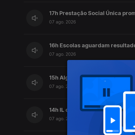
17h Prestação Social Única pro
07 ago. 2026
16h Escolas aguardam resultad
07 ago. 2026
15h Algumas escolas já comeca
07 ago. 2026
14h IL considera que Luís Neve
07 ago. 2026