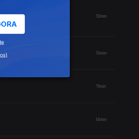
uís
13min
GORA
de
13min
dos)
11min
14min