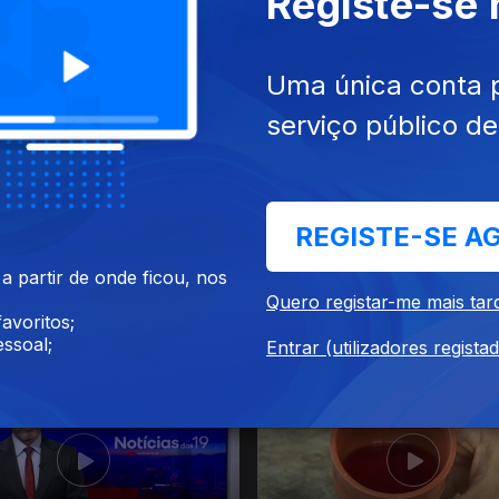
Registe-se
26
18 jun. 2026
Uma única conta 
serviço público d
REGISTE-SE A
 partir de onde ficou, nos
Quero registar-me mais tar
avoritos;
26
12 jun. 2026
ssoal;
Entrar (utilizadores regista