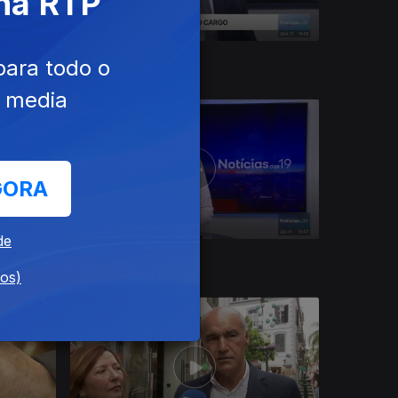
 na RTP
17 jun. 2026
para todo o
e media
GORA
de
11 jun. 2026
dos)