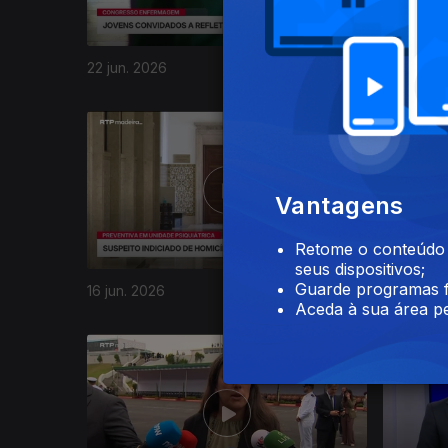
22 jun. 2026
19 jun. 20
935611
Vantagens
Retome o conteúdo a
seus dispositivos;
Guarde programas f
16 jun. 2026
15 jun. 20
Aceda à sua área pe